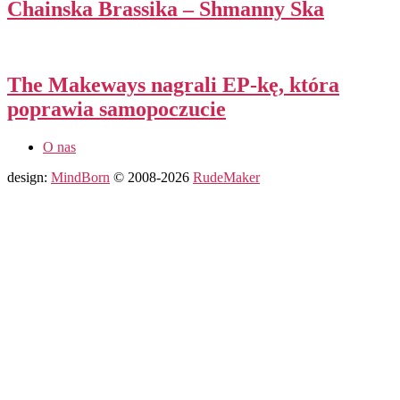
Chainska Brassika – Shmanny Ska
The Makeways nagrali EP-kę, która
poprawia samopoczucie
O nas
design:
MindBorn
© 2008-2026
RudeMaker