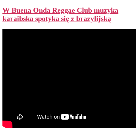
W Buena Onda Reggae Club muzyka
karaibska spotyka się z brazylijską