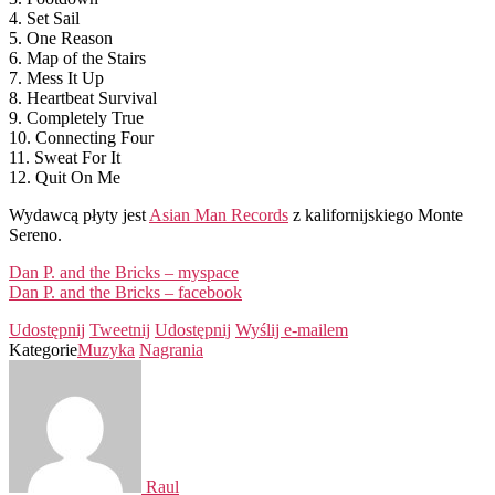
4. Set Sail
5. One Reason
6. Map of the Stairs
7. Mess It Up
8. Heartbeat Survival
9. Completely True
10. Connecting Four
11. Sweat For It
12. Quit On Me
Wydawcą płyty jest
Asian Man Records
z kalifornijskiego Monte
Sereno.
Dan P. and the Bricks – myspace
Dan P. and the Bricks – facebook
Udostępnij
Tweetnij
Udostępnij
Wyślij e-mailem
Kategorie
Muzyka
Nagrania
Raul