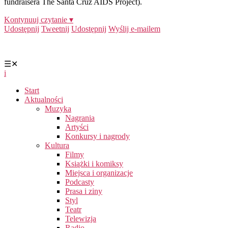
fundraisera The Santa Cruz AIDS Project).
Kontynuuj czytanie ▾
Udostępnij
Tweetnij
Udostępnij
Wyślij e-mailem
☰
✕
i
Start
Aktualności
Muzyka
Nagrania
Artyści
Konkursy i nagrody
Kultura
Filmy
Książki i komiksy
Miejsca i organizacje
Podcasty
Prasa i ziny
Styl
Teatr
Telewizja
Radio