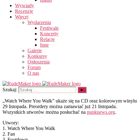
Wywiady
Recenzje
Więcej
Wydarzenia
Festiwale
Koncerty
Relacje
Inne
Galerie
Konkursy
Ogłoszenia
Forum
O nas
Szukaj:
„Watch Where You Walk” ukaże się na CD oraz kolorowym winylu
29 listopada. Preordery można zamawiać już 21 listopada.
Wszystkich utworów można posłuchać na
punknews.org
.
Utwory:
1. Watch Where You Walk
2. Fan
3. Footdown