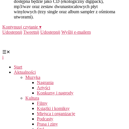
dostępna będzie jako CD (ekologiczny digipack),
mp3/wav oraz zestaw dwunastocalowych płyt
winylowych (trzy single oraz album sampler z ośmioma
utworami).
Kontynuuj czytanie ▾
Udostępnij
Tweetnij
Udostępnij
Wyślij e-mailem
☰
✕
i
Start
Aktualności
Muzyka
Nagrania
Artyści
Konkursy i nagrody
Kultura
Filmy
Książki i komiksy
Miejsca i organizacje
Podcasty
Prasa i ziny