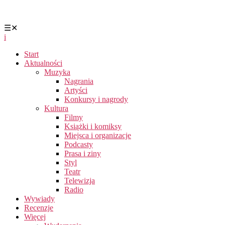
☰
✕
i
Start
Aktualności
Muzyka
Nagrania
Artyści
Konkursy i nagrody
Kultura
Filmy
Książki i komiksy
Miejsca i organizacje
Podcasty
Prasa i ziny
Styl
Teatr
Telewizja
Radio
Wywiady
Recenzje
Więcej