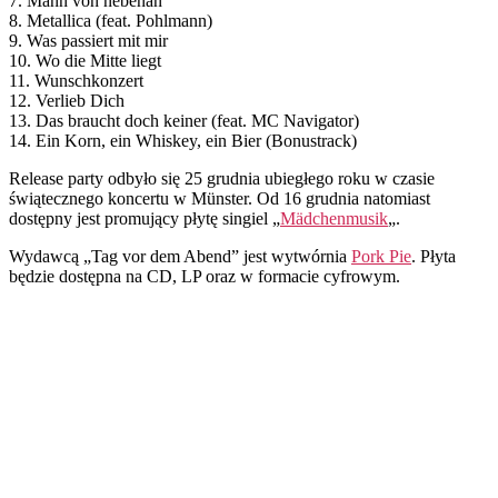
7. Mann von nebenan
8. Metallica (feat. Pohlmann)
9. Was passiert mit mir
10. Wo die Mitte liegt
11. Wunschkonzert
12. Verlieb Dich
13. Das braucht doch keiner (feat. MC Navigator)
14. Ein Korn, ein Whiskey, ein Bier (Bonustrack)
Release party odbyło się 25 grudnia ubiegłego roku w czasie
świątecznego koncertu w Münster. Od 16 grudnia natomiast
dostępny jest promujący płytę singiel „
Mädchenmusik
„.
Wydawcą „Tag vor dem Abend” jest wytwórnia
Pork Pie
. Płyta
będzie dostępna na CD, LP oraz w formacie cyfrowym.