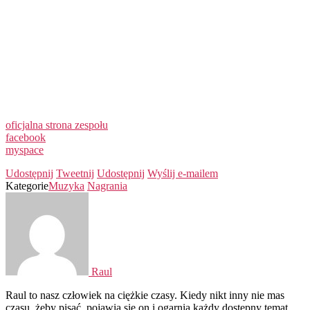
oficjalna strona zespołu
facebook
myspace
Udostępnij
Tweetnij
Udostępnij
Wyślij e-mailem
Kategorie
Muzyka
Nagrania
Raul
Raul to nasz człowiek na ciężkie czasy. Kiedy nikt inny nie mas
czasu, żeby pisać, pojawia się on i ogarnia każdy dostępny temat.