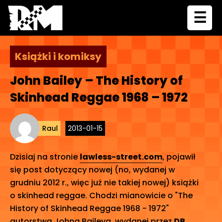
☰
Książki i komiksy
John Bailey – The History of
Skinhead Reggae 1968 – 1972
Raul
2013-01-15
Dzisiaj na stronie
lawless-street.com
, pojawił
się post dotyczący nowej (no, wydanej w
grudniu 2012 r., więc już nie takiej nowej) książki
o skinhead reggae. Chodzi mianowicie o "The
History of Skinhead Reggae 1968 - 1972"
autorstwa Johna Baileya, wydanej przez
DB