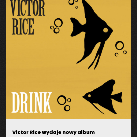
Twój adres email nie zostanie opublikowany.
Pola,
których wypełnienie jest wymagane, są oznaczone
symbolem
*
Victor Rice wydaje nowy album