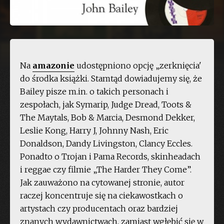
Na
amazonie
udostępniono opcję „zerknięcia'
do środka książki. Stamtąd dowiadujemy się, że
Bailey pisze m.in. o takich personach i
zespołach, jak Symarip, Judge Dread, Toots &
The Maytals, Bob & Marcia, Desmond Dekker,
Leslie Kong, Harry J, Johnny Nash, Eric
Donaldson, Dandy Livingston, Clancy Eccles.
Ponadto o Trojan i Pama Records, skinheadach
i reggae czy filmie „The Harder They Come”.
Jak zauważono na cytowanej stronie, autor
raczej koncentruje się na ciekawostkach o
artystach czy producentach oraz bardziej
znanych wydawnictwach, zamiast wgłębić się w