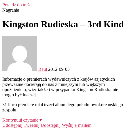
Przejdź do treści
Nagrania
Kingston Rudieska – 3rd Kind
Raul
2012-09-05
Informacje o premierach wydawniczych z krajów azjatyckich
przeważnie docierają do nas z mniejszym lub większym
opóźnieniem, więc także i w przypadku Kingston Rudieska nie
mogło być inaczej.
31 lipca premierę miał trzeci album tego południowokoreańskiego
zespołu.
Kontynuuj czytanie ▾
Udostępnij
Tweetnij
Udostępnij
Wyślij e-mailem