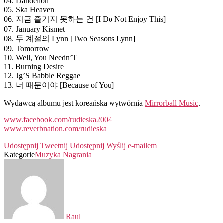
04. Dandelion
05. Ska Heaven
06. 지금 즐기지 못하는 건 [I Do Not Enjoy This]
07. January Kismet
08. 두 계절의 Lynn [Two Seasons Lynn]
09. Tomorrow
10. Well, You Needn’T
11. Burning Desire
12. Jg’S Babble Reggae
13. 너 때문이야 [Because of You]
Wydawcą albumu jest koreańska wytwórnia
Mirrorball Music
.
www.facebook.com/rudieska2004
www.reverbnation.com/rudieska
Udostępnij
Tweetnij
Udostępnij
Wyślij e-mailem
Kategorie
Muzyka
Nagrania
Raul