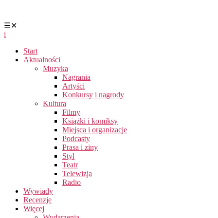
☰
✕
i
Start
Aktualności
Muzyka
Nagrania
Artyści
Konkursy i nagrody
Kultura
Filmy
Książki i komiksy
Miejsca i organizacje
Podcasty
Prasa i ziny
Styl
Teatr
Telewizja
Radio
Wywiady
Recenzje
Więcej
Wydarzenia