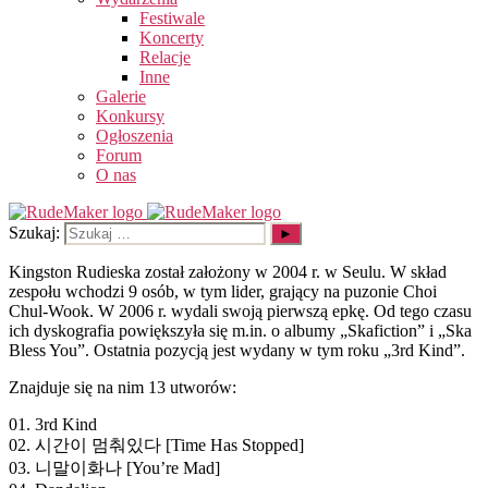
Festiwale
Koncerty
Relacje
Inne
Galerie
Konkursy
Ogłoszenia
Forum
O nas
Szukaj:
Kingston Rudieska został założony w 2004 r. w Seulu. W skład
zespołu wchodzi 9 osób, w tym lider, grający na puzonie Choi
Chul-Wook. W 2006 r. wydali swoją pierwszą epkę. Od tego czasu
ich dyskografia powiększyła się m.in. o albumy „Skafiction” i „Ska
Bless You”. Ostatnia pozycją jest wydany w tym roku „3rd Kind”.
Znajduje się na nim 13 utworów:
01. 3rd Kind
02. 시간이 멈춰있다 [Time Has Stopped]
03. 니말이화나 [You’re Mad]