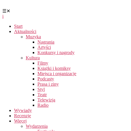
☰
✕
i
Start
Aktualności
Muzyka
Nagrania
Artyści
Konkursy i nagrody
Kultura
Filmy
Książki i komiksy
Miejsca i organizacje
Podcasty
Prasa i ziny
Styl
Teatr
Telewizja
Radio
Wywiady
Recenzje
Więcej
Wydarzenia