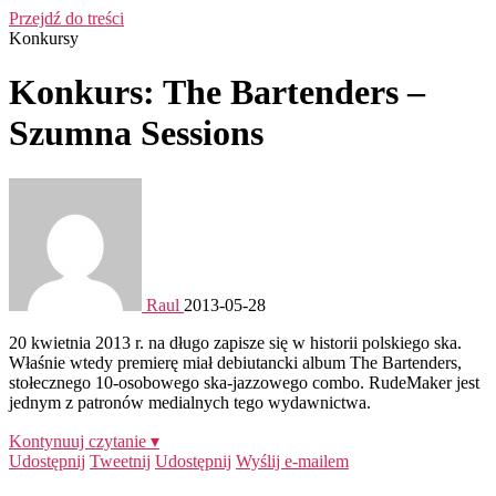
Przejdź do treści
Konkursy
Konkurs: The Bartenders –
Szumna Sessions
Raul
2013-05-28
20 kwietnia 2013 r. na długo zapisze się w historii polskiego ska.
Właśnie wtedy premierę miał debiutancki album The Bartenders,
stołecznego 10-osobowego ska-jazzowego combo. RudeMaker jest
jednym z patronów medialnych tego wydawnictwa.
Kontynuuj czytanie ▾
Udostępnij
Tweetnij
Udostępnij
Wyślij e-mailem