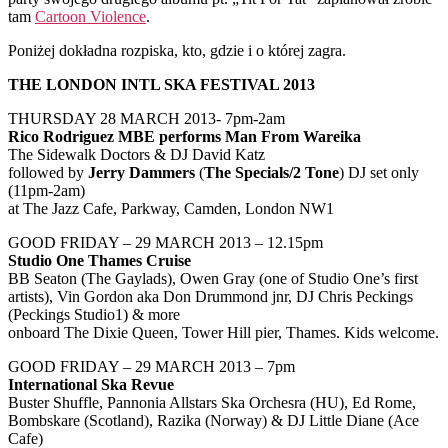
tam
Cartoon Violence
.
Poniżej dokładna rozpiska, kto, gdzie i o której zagra.
THE LONDON INTL SKA FESTIVAL 2013
THURSDAY 28 MARCH 2013- 7pm-2am
Rico Rodriguez MBE performs Man From Wareika
The Sidewalk Doctors & DJ David Katz
followed by
Jerry Dammers
(
The Specials/2 Tone
) DJ set only
(11pm-2am)
at The Jazz Cafe, Parkway, Camden, London NW1
GOOD FRIDAY – 29 MARCH 2013 – 12.15pm
Studio One Thames Cruise
BB Seaton (The Gaylads), Owen Gray (one of Studio One’s first
artists), Vin Gordon aka Don Drummond jnr, DJ Chris Peckings
(Peckings Studio1) & more
onboard The Dixie Queen, Tower Hill pier, Thames. Kids welcome.
GOOD FRIDAY – 29 MARCH 2013 – 7pm
International Ska Revue
Buster Shuffle, Pannonia Allstars Ska Orchesra (HU), Ed Rome,
Bombskare (Scotland), Razika (Norway) & DJ Little Diane (Ace
Cafe)