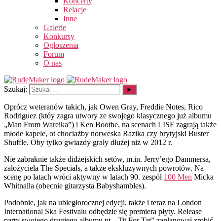
Koncerty
Relacje
Inne
Galerie
Konkursy
Ogłoszenia
Forum
O nas
Szukaj:
Oprócz weteranów takich, jak Owen Gray, Freddie Notes, Rico
Rodriguez (któy zagra utwory ze swojego klasycznego już albumu
„Man From Wareika”) i Ken Boothe, na scenach LISF zagrają także
młode kapele, ot chociażby norweska Razika czy brytyjski Buster
Shuffle. Oby tylko gwiazdy grały dłużej niż w 2012 r.
Nie zabraknie także didżejskich setów, m.in. Jerry’ego Dammersa,
założyciela The Specials, a także ekskluzywnych powrotów. Na
scenę po latach wróci aktywny w latach 90. zespół
100 Men
Micka
Whitnalla (obecnie gitarzysta Babyshambles).
Podobnie, jak na ubiegłorocznej edycji, także i teraz na London
International Ska Festivalu odbędzie się premiera płyty. Release
party swojego drugiego albumu pt. „Tit For Tat” zaplanował zrobić