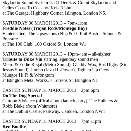
Skylarkin Sound System ft. DJ Derek & Count Skylarkin and
Cellos Coast To Coast w/ Kris Tebbutt
at The Garage, Highbury Corner, Islington, London N5.
SATURDAY 30 MARCH 2013 – 7pm-11pm
Freddie Notes (Trojan Rcds/Montego Bay)
+ Intensified, The Upsessions (NL) & DJ Phil Bush – Sounds &
Pressure
at The 100 Club, 100 Oxford St, London W1
SATURDAY 30 MARCH 2013 – 10pm-4am – all-nighter
Tribute to Duke Vin
starring legendary sound men
Metro & Eddie Regal (Metro Sound), Gladdy Wax, Ras Digby (Sir
Jessus Sound), Jumbo (Java Hi-Power), Tighten Up Crew
Mungos Hi Fi & Wrongtom
at Islington Metal Works, 7 Torrens St, Islington N1
EASTER SUNDAY 31 MARCH 2013 – 2pm-6pm
Do The Dog Special
Cartoon Violence (offical album launch party), The Splitters &
Robb Blake (from Whitmore)
at The Dublin Castle, Parkway, Camden, London NW1
EASTER SUNDAY 31 MARCH 2013 – 7pm-11pm
Ken Boothe