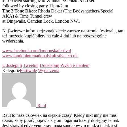
+ 100 Men starring Mik Whitnall & Potato 5 DJ set
followed by closing party 11pm-2am
The 2 Tone Disco
: Rhoda Dakar (The Bodysnatchers/Special
AKA) & Time Tunnel crew
at Dingwalls, Camden Lock, London NW1
Najświeższe informacje znajdziecie zawsze na stronie festiwalu, tam
też możecie kupić bilety na całe 4 dni lub na poszczególne
wydarzenia.
www.facebook.com/londonskafestival
www.londoninternationalskafestival.co.uk
Udostępnij
Tweetnij
Udostępnij
Wyślij e-mailem
Kategorie
Festiwale
Wydarzenia
Raul
Raul to nasz człowiek na ciężkie czasy. Kiedy nikt inny nie mas
czasu, żeby pisać, pojawia się on i ogarnia każdy dostępny temat.
Jest straight edge vege krav maga sandałowym nindżą i i tak jest