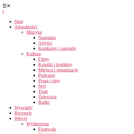
☰
✕
i
Start
Aktualności
Muzyka
Nagrania
Artyści
Konkursy i nagrody
Kultura
Filmy
Książki i komiksy
Miejsca i organizacje
Podcasty
Prasa i ziny
Styl
Teatr
Telewizja
Radio
Wywiady
Recenzje
Więcej
Wydarzenia
Festiwale