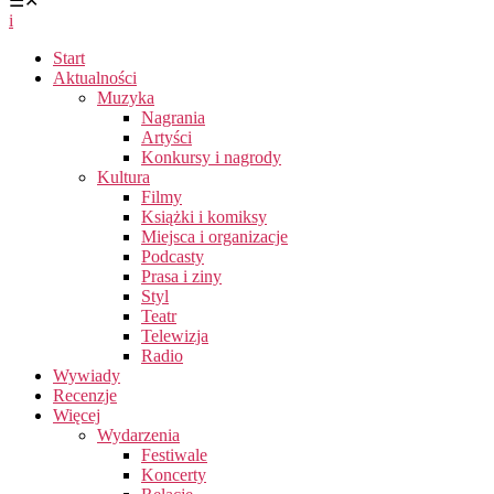
☰
✕
i
Start
Aktualności
Muzyka
Nagrania
Artyści
Konkursy i nagrody
Kultura
Filmy
Książki i komiksy
Miejsca i organizacje
Podcasty
Prasa i ziny
Styl
Teatr
Telewizja
Radio
Wywiady
Recenzje
Więcej
Wydarzenia
Festiwale
Koncerty