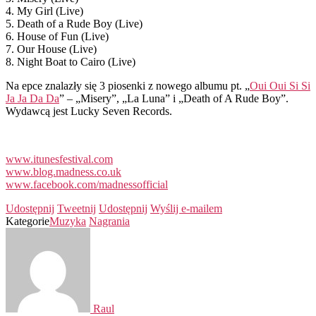
4. My Girl (Live)
5. Death of a Rude Boy (Live)
6. House of Fun (Live)
7. Our House (Live)
8. Night Boat to Cairo (Live)
Na epce znalazły się 3 piosenki z nowego albumu pt. „
Oui Oui Si Si
Ja Ja Da Da
” – „Misery”, „La Luna” i „Death of A Rude Boy”.
Wydawcą jest Lucky Seven Records.
www.itunesfestival.com
www.blog.madness.co.uk
www.facebook.com/madnessofficial
Udostępnij
Tweetnij
Udostępnij
Wyślij e-mailem
Kategorie
Muzyka
Nagrania
Raul