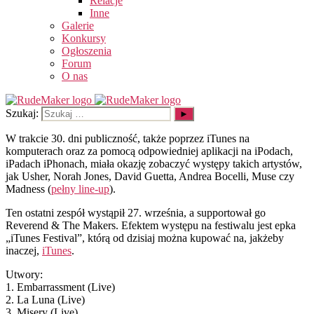
Relacje
Inne
Galerie
Konkursy
Ogłoszenia
Forum
O nas
Szukaj:
W trakcie 30. dni publiczność, także poprzez iTunes na
komputerach oraz za pomocą odpowiedniej aplikacji na iPodach,
iPadach iPhonach, miała okazję zobaczyć występy takich artystów,
jak Usher, Norah Jones, David Guetta, Andrea Bocelli, Muse czy
Madness (
pełny line-up
).
Ten ostatni zespół wystąpił 27. września, a supportował go
Reverend & The Makers. Efektem występu na festiwalu jest epka
„iTunes Festival”, którą od dzisiaj można kupować na, jakżeby
inaczej,
iTunes
.
Utwory:
1. Embarrassment (Live)
2. La Luna (Live)
3. Misery (Live)