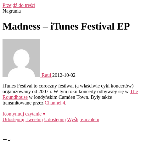
Przejdź do treści
Nagrania
Madness – iTunes Festival EP
Raul
2012-10-02
iTunes Festival to coroczny festiwal (a właściwie cykl koncertów)
organizowany od 2007 r. W tym roku koncerty odbywały się w
The
Roundhouse
w londyńskim Camden Town. Były także
transmitowane przez
Channel 4
.
Kontynuuj czytanie ▾
Udostępnij
Tweetnij
Udostępnij
Wyślij e-mailem