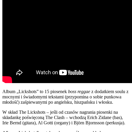
Album „Lickshots” to 15 piosenek
boss reggae
z dodatkiem soulu z
mocnymi i świadomymi tekstami (przypomina o sobie punkowa
młodość) zaśpiewanymi po angielsku, hiszpańsku i włosku.
W skład The Lickshots – jeśli od czasów nagrania piosenki na
składankę poświęconą The Clash – wchodzą Erich Zidane (bas),
Irie Bernd (gitara), Al Gotti (organy) i Björn Bjornsson (perkusja).