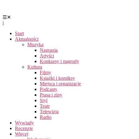
☰
✕
i
Start
Aktualności
Muzyka
Nagrania
Artyści
Konkursy i nagrody
Kultura
Filmy
Książki i komiksy
Miejsca i organizacje
Podcasty
Prasa i ziny
Styl
Teatr
Telewizja
Radio
Wywiady
Recenzje
Więcej