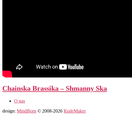
Chainska Brassika – Shmanny Ska
O nas
design:
MindBorn
© 2008-2026
RudeMaker