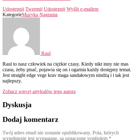
Udostępnij
Tweetnij
Udostępnij
Wyślij e-mailem
Kategorie
Muzyka
Nagrania
Raul
Raul to nasz człowiek na ciężkie czasy. Kiedy nikt inny nie mas
czasu, żeby pisać, pojawia się on i ogarnia każdy dostępny temat.
Jest straight edge vege krav maga sandałowym nindżą i i tak jest
najlepszy.
Zobacz więcej artykułów tego autora
Dyskusja
Dodaj komentarz
Twój adres email nie zostanie opublikowany.
Pola, których
wypełnienie jest wymagane, są oznaczone symbolem
*