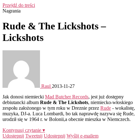
Przejdź do treści
Nagrania
Rude & The Lickshots –
Lickshots
Raul
2013-11-27
Jak donosi niemiecki
Mad Butcher Records
, jest już dostępny
debiutancki album
Rude & The Lickshots
, niemiecko-włoskiego
zespołu założonego w tym roku w Dreznie przez
Rude
- wokalistę,
muzyka, DJ-a. Luca Lombardi, bo tak naprawdę nazywa się Rude,
urodził się w 1964 r. w Bolonii,a obecnie mieszka w Niemczech.
Kontynuuj czytanie ▾
Udostępnij
Tweetnij
Udostępnij
Wyślij e-mailem