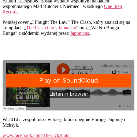
Album „Lickshots” został wydany wspólnym nakładem
wspomnianego Mad Butcher z Niemiec i włoskiego
One Step
Records
.
Poniżej cover „I Fought The Law” The Clash, który znalazł się na
kompilacji „
The Clash Goes Jamaican
” oraz „We No Bunga
Bunga” z siódemki wydanej przez
Japonicus
.
W 2014 r. zespół rusza w trasę, która obejmie Europę, Japonię i
Meksyk.
www.facebook.com/TheLickshots