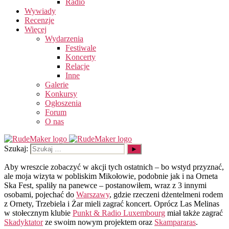
Radio
Wywiady
Recenzje
Więcej
Wydarzenia
Festiwale
Koncerty
Relacje
Inne
Galerie
Konkursy
Ogłoszenia
Forum
O nas
Szukaj:
Aby wreszcie zobaczyć w akcji tych ostatnich – bo wstyd przyznać,
ale moja wizyta w pobliskim Mikołowie, podobnie jak i na Orneta
Ska Fest, spaliły na panewce – postanowiłem, wraz z 3 innymi
osobami, pojechać do
Warszawy
, gdzie rzeczeni dżentelmeni rodem
z Ornety, Trzebiela i Żar mieli zagrać koncert. Oprócz Las Melinas
w stołecznym klubie
Punkt & Radio Luxembourg
miał także zagrać
Skadyktator
ze swoim nowym projektem oraz
Skampararas
.