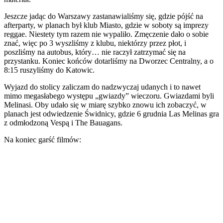
Jeszcze jadąc do Warszawy zastanawialiśmy się, gdzie pójść na
afterparty, w planach był klub Miasto, gdzie w soboty są imprezy
reggae. Niestety tym razem nie wypaliło. Zmęczenie dało o sobie
znać, więc po 3 wyszliśmy z klubu, niektórzy przez płot, i
poszliśmy na autobus, który… nie raczył zatrzymać się na
przystanku. Koniec końców dotarliśmy na Dworzec Centralny, a o
8:15 ruszyliśmy do Katowic.
Wyjazd do stolicy zaliczam do nadzwyczaj udanych i to nawet
mimo megasłabego występu „gwiazdy” wieczoru. Gwiazdami byli
Melinasi. Oby udało się w miarę szybko znowu ich zobaczyć, w
planach jest odwiedzenie Świdnicy, gdzie 6 grudnia Las Melinas gra
z odmłodzoną Vespą i The Bauagans.
Na koniec garść filmów: