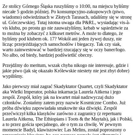
Ze stolicy Górnego Śląska ruszyliśmy o 10:00, na miejscu byliśmy
niecałe 5 godzin później. Po konsumpcyjno-zakupowych (piwo,
wiadomo) odwiedzinach w Złotych Tarasach, udaliśmy się w stronę
ul. Górczewskiej. Tutaj istotna uwaga dla P&RL, wysiadając vis-à-
vis klubu, po prostu go nie zauważyliśmy, kebab w sąsiedztwie za
to można by zobaczyć z kilkuset metrów. A może to dlatego, że
byliśmy pod klubem ok. 17? Wokół ani jeden żywej duszy, nie
licząc przejeżdżających samochodów i biegaczy. Tak czy siak,
warto zainwestować w bardziej rzucający się w oczy baner/logo.
No albo, od biedy, bardziej podświetlić obecny.
Przejdźmy do meritum, wszak chyba nikogo nie interesuje, gdzie i
jakie piwo (jak się okazało Królewskie niestety nie jest zbyt dobre)
wypiliśmy.
Jako pierwszy miał zagrać Skadyktator Quartet, czyli Skadyktator
aka Wielki Imperator, polska inkarnacja Laurela Aitkena i jego
zespół. Zespół, który jak na kwartet miał nadzwyczaj dużo
członków. Zostańmy zatem przy nazwie Kosmiczne Combo. Już
próba dźwięku zapowiadała smakowite ska dźwięki. Zespół
przećwiczył kilka klasyków zarówno z zagranicy (z repertuaru
Laurela Aitkena, The Ethiopians i Toots & the Maytals), jak i Polski,
a to przez gościa specjalnego, ale o tym za chwilę. W pewnym
momencie Badyl, klawiszowiec Las Melins, został poproszony o