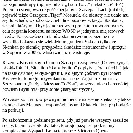
rodzaju mash-upy (np. melodia z „Train To…” i tekst z „54-46”).
Potem na scenę wszedł gość specjalny – Szczepan Lach (miał się
pojawić także Grzegorz „Tiger” Mosurek, ale niestety nie udało mu
się dojechać), współzałożyciel i lider sosnowieckiego Skankana,
zespołu który miał być jednorazowym projektem utworzonym w
celu zagrania koncertu na rzecz WOŚP w jednym z miejscowych
liceów. Na szczęście dla fanów ska pierwotne założenie nie
wypaliło i okazało się wieloletnim graniem. Szkoda tylko, że
Skankan po niemiłej przygodzie (kradzież instrumentów i sprzętu)
w Sopocie w 2009 r. właściwie już nie istnieje.
Razem z Kosmicznym Combo Szczepan zaśpiewał „Dziewczyny”,
„Łoki-Toki” i „Situation Ska Vibration” (z płyty „Try to feel it”, jak
na razie ostatniej w dyskografii). Kolejnym gościem był Robert
Brylewski, którego przywołano na scenę. Zagrano z nim oraz
Szczepanem „Rudy a Message To You”, w wersji nieco harcerskiej,
bowiem Brylu miał przy sobie gitarę akustyczną.
W czasie koncertu, w pewnym momencie na scenie znalazł się także
członek Las Melinas – wspomógł ansambl Skadyktatora grą bodajże
na perkusji.
Po zakończeniu godzinnego setu, gdy już prawie wszyscy zeszli ze
sceny, tajemniczy Skadyktator, którego bazą jest podziemny
kompleks na Wyspach Bouveta, wraz z Victorem Quero