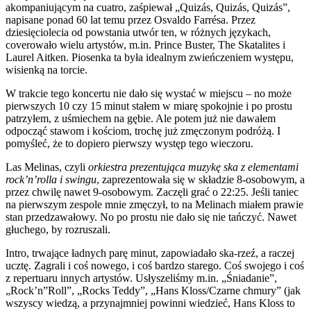
akompaniującym na cuatro, zaśpiewał „Quizás, Quizás, Quizás”,
napisane ponad 60 lat temu przez Osvaldo Farrésa. Przez
dziesięciolecia od powstania utwór ten, w różnych językach,
coverowało wielu artystów, m.in. Prince Buster, The Skatalites i
Laurel Aitken. Piosenka ta była idealnym zwieńczeniem występu,
wisienką na torcie.
W trakcie tego koncertu nie dało się wystać w miejscu – no może
pierwszych 10 czy 15 minut stałem w miarę spokojnie i po prostu
patrzyłem, z uśmiechem na gębie. Ale potem już nie dawałem
odpocząć stawom i kościom, trochę już zmęczonym podróżą. I
pomyśleć, że to dopiero pierwszy występ tego wieczoru.
Las Melinas, czyli
orkiestra prezentująca muzykę ska z elementami
rock’n’rolla i swingu
, zaprezentowała się w składzie 8-osobowym, a
przez chwilę nawet 9-osobowym. Zaczęli grać o 22:25. Jeśli taniec
na pierwszym zespole mnie zmęczył, to na Melinach miałem prawie
stan przedzawałowy. No po prostu nie dało się nie tańczyć. Nawet
głuchego, by rozruszali.
Intro, trwające ładnych parę minut, zapowiadało ska-rzeź, a raczej
ucztę. Zagrali i coś nowego, i coś bardzo starego. Coś swojego i coś
z repertuaru innych artystów. Usłyszeliśmy m.in. „Śniadanie”,
„Rock’n”Roll”, „Rocks Teddy”, „Hans Kloss/Czarne chmury” (jak
wszyscy wiedzą, a przynajmniej powinni wiedzieć, Hans Kloss to