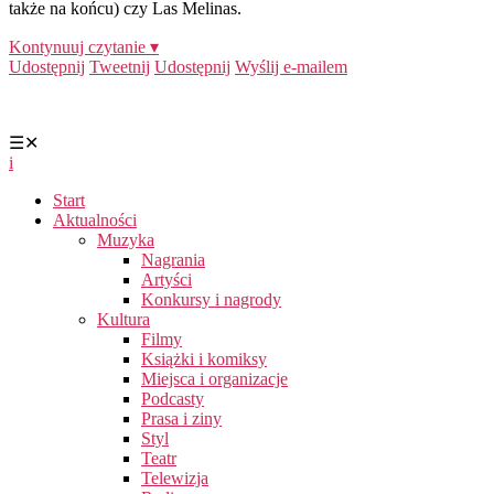
także na końcu) czy Las Melinas.
Kontynuuj czytanie ▾
Udostępnij
Tweetnij
Udostępnij
Wyślij e-mailem
☰
✕
i
Start
Aktualności
Muzyka
Nagrania
Artyści
Konkursy i nagrody
Kultura
Filmy
Książki i komiksy
Miejsca i organizacje
Podcasty
Prasa i ziny
Styl
Teatr
Telewizja