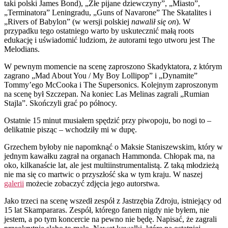
taki polski James Bond), „Złe pijane dziewczyny”, „Miasto”,
„Terminatora” Leningradu, „Guns of Navarone” The Skatalites i
„Rivers of Babylon” (w wersji polskiej
nawalił się on
). W
przypadku tego ostatniego warto by uskutecznić małą roots
edukację i uświadomić ludziom, że autorami tego utworu jest The
Melodians.
W pewnym momencie na scenę zaproszono Skadyktatora, z którym
zagrano „Mad About You / My Boy Lollipop” i „Dynamite”
Tommy’ego McCooka i The Supersonics. Kolejnym zaproszonym
na scenę był Szczepan. Na koniec Las Melinas zagrali „Rumian
Stajla”. Skończyli grać po północy.
Ostatnie 15 minut musiałem spędzić przy piwopoju, bo nogi to –
delikatnie pisząc – wchodziły mi w dupę.
Grzechem byłoby nie napomknąć o Maksie Staniszewskim, który w
jednym kawałku zagrał na organach Hammonda. Chłopak ma, na
oko, kilkanaście lat, ale jest multiinstrumentalistą. Z taką młodzieżą
nie ma się co martwic o przyszłość ska w tym kraju. W naszej
galerii
możecie zobaczyć zdjęcia jego autorstwa.
Jako trzeci na scenę wszedł zespół z Jastrzębia Zdroju, istniejący od
15 lat Skampararas. Zespół, którego fanem nigdy nie byłem, nie
jestem, a po tym koncercie na pewno nie będę. Napisać, że zagrali