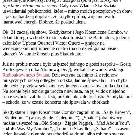
przesunięcie klawiszy, bo
ego naszego zespołu jest olbrzymie i
zepchnie instrument ze sceny
. Cały czas Władca Ska Świata
uświadamiał publiczności, która – mimo moich początkowych obaw
– jak najbardziej dopisała, że to tylko próba, więc nie warto
marnować energii. Dobrze, że posłuchałem.
Ok. 21 zaczął się show. Skadyktator i Jego Kosmiczne Combo, w
skład którego wchodzili m.in. saksofonista The Bartenders, jeden z
członków Upbeat Quartet i Victor Quero – grający na
wenezuelskim instrumencie cuatro (na co dzień gra na basie i
gitarze). W sumie 8 osób plus Skadyktator.
Już na próbie można było usłyszeć jednego z gości zespołu – Gosię
Andrzejewską (aka Atomową Divę), wokalistkę warszawskiego
Radioaktywnego Świata
. Dziewczyna ta, mimo iż z rejonów
muzycznych raczej odległych od ska, ładnie śpiewała i – to chyba
nie będzie przejaw seksizmu czy innego -izmu – była miła dla oka.
Na scenie była też druga urocza niewiasta, na jej widok niejedno
serce szybciej zabiło. Jak się później okazało to siostra Skadyktatora
– szkoda, że w czasie koncertu nie śpiewała w chórkach.
Skadyktator i Jego Kosmiczne Combo zagrali m.in. „Sally Brown”,
„Skaledonia” (w oryginale „Caledonia”), „Shake” (oba utwory
można usłyszeć na „Old Songs” Ziggie Piggie), „Mad About You”,
„54-46 Was My Number”, „Train To Skaville”, „Sahara” – czasem
jeden kawałek płynnie przechodził w drugi, albo robiono swego