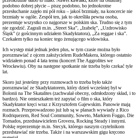
przeokrutnie słabo to mało. Nawet kawałki, które na ostatniej
podobno dobrej płycie – piszę podobno, bo jednokrotne
przesłuchanie zajęło mi pół roku – jakoś brzmiały, na koncercie nie
brzmiały w ogóle. Zespół ten, jak to określiła pewna osoba,
prezentuje wszystko co najgorsze w polskim ska. Trudno się z tym
nie zgodzić. Zagrali m.in. „Street Ska”, „Izabelę”, „Uzdrowisko
Śląsk” (z gościnnym udziałem Skadyktatora), „Za reggae i ska”.
Czekałem tylko na koniec tego żenującego widowiska.
Ich występ miał jednak jeden plus, w tym czasie można było
porozmawiać z ojcem założycielem RudeMakera, którego ostatnio
widziałem ponad 4 lata temu (koncert The Aggrolites we
Wrocławiu). Oby na następne spotkanie nie trzeba było czekać tyle
lat.
Skoro już jesteśmy przy rozmowach to trzeba było także
porozmawiać ze Skadyktatorem, który dzień wcześniej był w
Bolonii na The Skatalites (zachwalał obecny, odmłodzony skład, i to
bardzo). Nie omieszkałem też zapytać o film o ska, który
Skadyktator kręci wraz z Krzysztofem Gajewskim. Panowie mają
rozmach. Przeprowadzono już lub są w planach wywiady z Rico
Rodriquezem, Red Soul Community, Soweto, Markiem Foggo, Die
Tornados, przedstawicielem Grovera, Rocking Steady i innymi.
Polskę reprezentuje m.in. Stecyk, którego naszym czytelnikom
przedstawiać nie trzeba. Także i na warszawskim gigu kręcono
materiał.