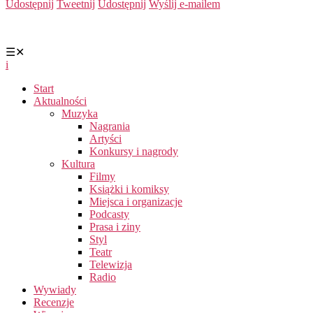
Udostępnij
Tweetnij
Udostępnij
Wyślij e-mailem
☰
✕
i
Start
Aktualności
Muzyka
Nagrania
Artyści
Konkursy i nagrody
Kultura
Filmy
Książki i komiksy
Miejsca i organizacje
Podcasty
Prasa i ziny
Styl
Teatr
Telewizja
Radio
Wywiady
Recenzje