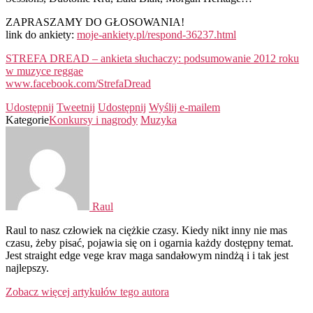
ZAPRASZAMY DO GŁOSOWANIA!
link do ankiety:
moje-ankiety.pl/respond-36237.html
STREFA DREAD – ankieta słuchaczy: podsumowanie 2012 roku
w muzyce reggae
www.facebook.com/StrefaDread
Udostępnij
Tweetnij
Udostępnij
Wyślij e-mailem
Kategorie
Konkursy i nagrody
Muzyka
Raul
Raul to nasz człowiek na ciężkie czasy. Kiedy nikt inny nie mas
czasu, żeby pisać, pojawia się on i ogarnia każdy dostępny temat.
Jest straight edge vege krav maga sandałowym nindżą i i tak jest
najlepszy.
Zobacz więcej artykułów tego autora