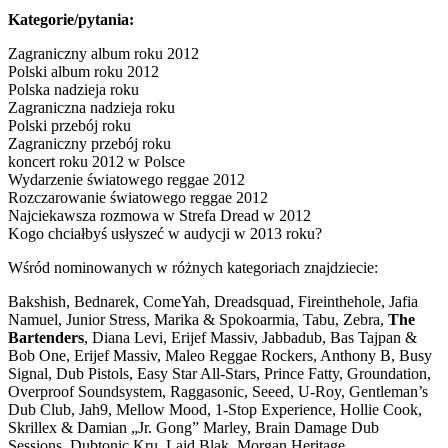
Kategorie/pytania:
Zagraniczny album roku 2012
Polski album roku 2012
Polska nadzieja roku
Zagraniczna nadzieja roku
Polski przebój roku
Zagraniczny przebój roku
koncert roku 2012 w Polsce
Wydarzenie światowego reggae 2012
Rozczarowanie światowego reggae 2012
Najciekawsza rozmowa w Strefa Dread w 2012
Kogo chciałbyś usłyszeć w audycji w 2013 roku?
Wśród nominowanych w różnych kategoriach znajdziecie:
Bakshish, Bednarek, ComeYah, Dreadsquad, Fireinthehole, Jafia
Namuel, Junior Stress, Marika & Spokoarmia, Tabu, Zebra,
The
Bartenders
, Diana Levi, Erijef Massiv, Jabbadub, Bas Tajpan &
Bob One, Erijef Massiv, Maleo Reggae Rockers, Anthony B, Busy
Signal, Dub Pistols, Easy Star All-Stars, Prince Fatty, Groundation,
Overproof Soundsystem, Raggasonic, Seeed, U-Roy, Gentleman’s
Dub Club, Jah9, Mellow Mood, 1-Stop Experience, Hollie Cook,
Skrillex & Damian „Jr. Gong” Marley, Brain Damage Dub
Sessions, Dubtonic Kru, Laid Blak, Morgan Heritage…