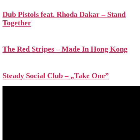
Dub Pistols feat. Rhoda Dakar – Stand
Together
The Red Stripes – Made In Hong Kong
Steady Social Club – „Take One”