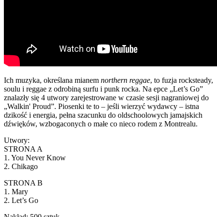
Ich muzyka, określana mianem
northern reggae
, to fuzja rocksteady,
soulu i reggae z odrobiną surfu i punk rocka. Na epce „Let’s Go”
znalazły się 4 utwory zarejestrowane w czasie sesji nagraniowej do
„Walkin' Proud”. Piosenki te to – jeśli wierzyć wydawcy – istna
dzikość i energia, pełna szacunku do oldschoolowych jamajskich
dźwięków, wzbogaconych o małe co nieco rodem z Montrealu.
Utwory:
STRONA A
1. You Never Know
2. Chikago
STRONA B
1. Mary
2. Let’s Go
Nakład: 500 sztuk.