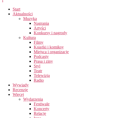
i
Start
Aktualności
Muzyka
Nagrania
Artyści
Konkursy i nagrody
Kultura
Filmy
Książki i komiksy
Miejsca i organizacje
Podcasty
Prasa i ziny
Styl
Teatr
Telewizja
Radio
Wywiady
Recenzje
Więcej
Wydarzenia
Festiwale
Koncerty
Relacje