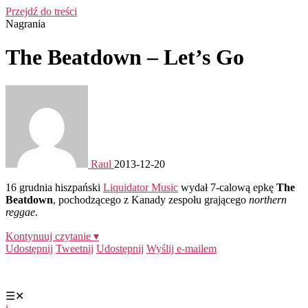
Przejdź do treści
Nagrania
The Beatdown – Let’s Go
Raul
2013-12-20
16 grudnia hiszpański
Liquidator Music
wydał 7-calową epkę
The
Beatdown
, pochodzącego z Kanady zespołu grającego
northern
reggae
.
Kontynuuj czytanie ▾
Udostępnij
Tweetnij
Udostępnij
Wyślij e-mailem
☰
✕