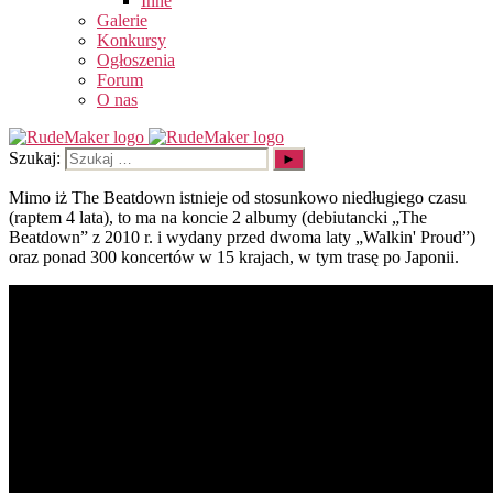
Inne
Galerie
Konkursy
Ogłoszenia
Forum
O nas
Szukaj:
Mimo iż The Beatdown istnieje od stosunkowo niedługiego czasu
(raptem 4 lata), to ma na koncie 2 albumy (debiutancki „The
Beatdown” z 2010 r. i wydany przed dwoma laty „Walkin' Proud”)
oraz ponad 300 koncertów w 15 krajach, w tym trasę po Japonii.