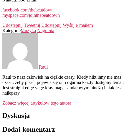
facebook.com/thebeatdown
myspace.com/jointhebeatdown
Udostępnij
Tweetnij
Udostępnij
Wyślij e-mailem
Kategorie
Muzyka
Nagrania
Raul
Raul to nasz człowiek na ciężkie czasy. Kiedy nikt inny nie mas
czasu, żeby pisać, pojawia się on i ogarnia każdy dostępny temat.
Jest straight edge vege krav maga sandałowym nindżą i i tak jest
najlepszy.
Zobacz więcej artykułów tego autora
Dyskusja
Dodaj komentarz