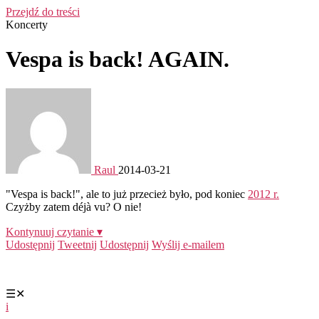
Przejdź do treści
Koncerty
Vespa is back! AGAIN.
Raul
2014-03-21
"Vespa is back!", ale to już przecież było, pod koniec
2012 r.
Czyżby zatem déjà vu? O nie!
Kontynuuj czytanie ▾
Udostępnij
Tweetnij
Udostępnij
Wyślij e-mailem
☰
✕
i