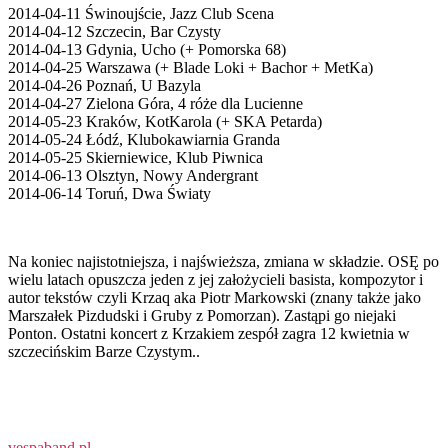
2014-04-11 Świnoujście, Jazz Club Scena
2014-04-12 Szczecin, Bar Czysty
2014-04-13 Gdynia, Ucho (+ Pomorska 68)
2014-04-25 Warszawa (+ Blade Loki + Bachor + MetKa)
2014-04-26 Poznań, U Bazyla
2014-04-27 Zielona Góra, 4 róże dla Lucienne
2014-05-23 Kraków, KotKarola (+ SKA Petarda)
2014-05-24 Łódź, Klubokawiarnia Granda
2014-05-25 Skierniewice, Klub Piwnica
2014-06-13 Olsztyn, Nowy Andergrant
2014-06-14 Toruń, Dwa Światy
Na koniec najistotniejsza, i najświeższa, zmiana w składzie. OSĘ po
wielu latach opuszcza jeden z jej założycieli basista, kompozytor i
autor tekstów czyli Krzaq aka Piotr Markowski (znany także jako
Marszałek Pizdudski i Gruby z Pomorzan). Zastąpi go niejaki
Ponton. Ostatni koncert z Krzakiem zespół zagra 12 kwietnia w
szczecińskim Barze Czystym..
vespaband.pl