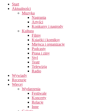
Start
Aktualności
Muzyka
Nagrania
Artyści
Konkursy i nagrody
Kultura
Filmy
Książki i komiksy
Miejsca i organizacje
Podcasty
Prasa i ziny
Styl
Teatr
Telewizja
Radio
Wywiady
Recenzje
Więcej
Wydarzenia
Festiwale
Koncerty
Relacje
Inne