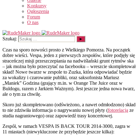
Galerie
Konkursy
Ogłoszenia
Forum
O nas
Szukaj:
Czas na sporo nowości prosto z Wielkiego Pomorza. Na początek
dobre wieści. Vespa, jeden z pierwszych zespołów, które podjęły się
straceńczej misji przeszczepiania na nadwiślański grunt rytmów ska
– jak można było przeczytać na facebooku – wreszcie skompletował
skład! Nowe twarze w zespole to Zuzka, która odpowiadać będzie
za wokalizy i czarowanie publiki, oraz saksofonista Mariusz
„Maniek” Godzina (grający m.in. w Orange The Juice oraz w
Buldogu, razem z Jarkiem Ważnym). Jest jeszcze jedna nowa twarz,
ale o tym za chwilę.
Skoro już skompletowano (odświeżono, a nawet odmłodzono) skład
to nie zdziwiła informacja o nagrywaniu nowej płyty (
fotorelacja
ze
studia nagraniowego) oraz zapowiedź trasy koncertowej.
Zespół, w ramach VESPA IS BACK TOUR 2014-3000, zagra w
11 miastach (niewykluczone że przybędzie jeszcze kilka):