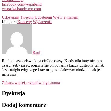
facebook.com/vespaband
vespaska.bandcamp.com
Udostępnij
Tweetnij
Udostępnij
Wyślij e-mailem
Kategorie
Koncerty
Wydarzenia
Raul
Raul to nasz człowiek na ciężkie czasy. Kiedy nikt inny nie mas
czasu, żeby pisać, pojawia się on i ogarnia każdy dostępny temat.
Jest straight edge vege krav maga sandałowym nindżą i i tak jest
najlepszy.
Zobacz więcej artykułów tego autora
Dyskusja
Dodaj komentarz