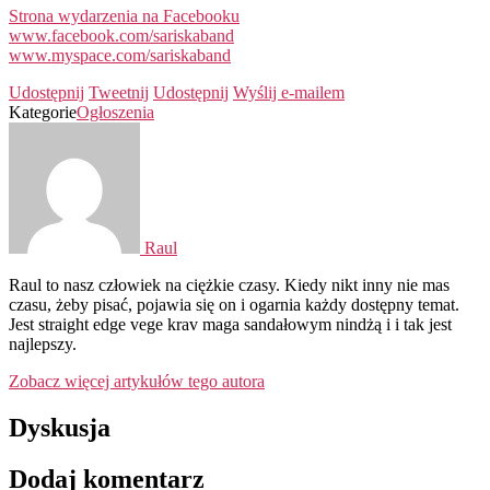
Strona wydarzenia na Facebooku
www.facebook.com/sariskaband
www.myspace.com/sariskaband
Udostępnij
Tweetnij
Udostępnij
Wyślij e-mailem
Kategorie
Ogłoszenia
Raul
Raul to nasz człowiek na ciężkie czasy. Kiedy nikt inny nie mas
czasu, żeby pisać, pojawia się on i ogarnia każdy dostępny temat.
Jest straight edge vege krav maga sandałowym nindżą i i tak jest
najlepszy.
Zobacz więcej artykułów tego autora
Dyskusja
Dodaj komentarz