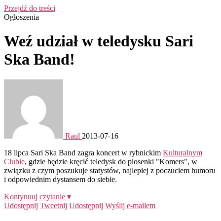
Przejdź do treści
Ogłoszenia
Weź udział w teledysku Sari
Ska Band!
Raul
2013-07-16
18 lipca Sari Ska Band zagra koncert w rybnickim
Kulturalnym
Clubie
, gdzie będzie kręcić teledysk do piosenki "Komers", w
związku z czym poszukuje statystów, najlepiej z poczuciem humoru
i odpowiednim dystansem do siebie.
Kontynuuj czytanie ▾
Udostępnij
Tweetnij
Udostępnij
Wyślij e-mailem