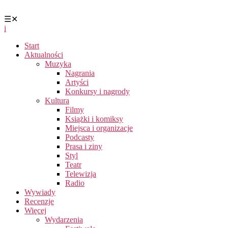
☰
✕
i
Start
Aktualności
Muzyka
Nagrania
Artyści
Konkursy i nagrody
Kultura
Filmy
Książki i komiksy
Miejsca i organizacje
Podcasty
Prasa i ziny
Styl
Teatr
Telewizja
Radio
Wywiady
Recenzje
Więcej
Wydarzenia