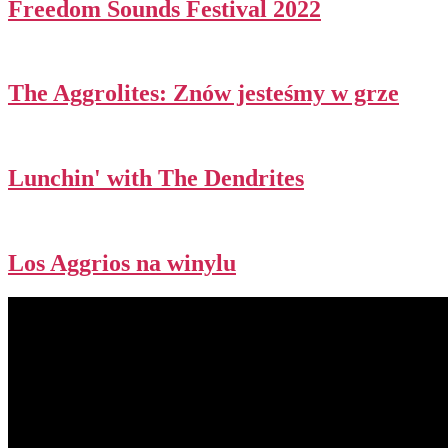
Freedom Sounds Festival 2022
The Aggrolites: Znów jesteśmy w grze
Lunchin' with The Dendrites
Los Aggrios na winylu