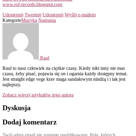
www.rof-records.blogspot.com
Udostępnij
Tweetnij
Udostępnij
Wyślij e-mailem
Kategorie
Muzyka
Nagrania
Raul
Raul to nasz człowiek na ciężkie czasy. Kiedy nikt inny nie mas
czasu, żeby pisać, pojawia się on i ogarnia każdy dostępny temat.
Jest straight edge vege krav maga sandałowym nindżą i i tak jest
najlepszy.
Zobacz więcej artykułów tego autora
Dyskusja
Dodaj komentarz
Twój adres email nie zostanie opublikowany.
Pola, których