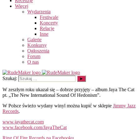
Recenzje
Więcej
Wydarzenia
Festiwale
Koncerty
Relacje
Inne
Galerie
Konkursy
Ogłoszenia
Forum
O nas
Szukaj:
W zeszłym roku ukazał się – dobrze przyjęty – album Jaya The Cat
pt. „The New International Sound Of Hedonism”.
W Polsce świeżo wydany winyl można kupić w sklepie
Jimmy Jazz
Records
.
www.jayathecat.com
www.facebook.com/JayaTheCat
Ring Of Fire Records na Facebooku