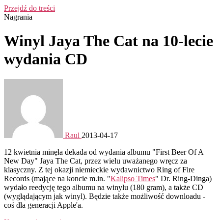
Przejdź do treści
Nagrania
Winyl Jaya The Cat na 10-lecie
wydania CD
Raul
2013-04-17
12 kwietnia minęła dekada od wydania albumu "First Beer Of A
New Day" Jaya The Cat, przez wielu uważanego wręcz za
klasyczny. Z tej okazji niemieckie wydawnictwo Ring of Fire
Records (mające na koncie m.in. "
Kalipso Times
" Dr. Ring-Dinga)
wydało reedycję tego albumu na winylu (180 gram), a także CD
(wyglądającym jak winyl). Będzie także możliwość downloadu -
coś dla generacji Apple'a.