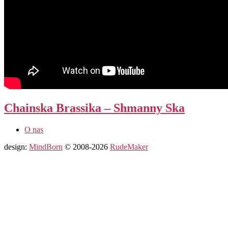
Chainska Brassika – Shmanny Ska
O nas
design:
MindBorn
© 2008-2026
RudeMaker