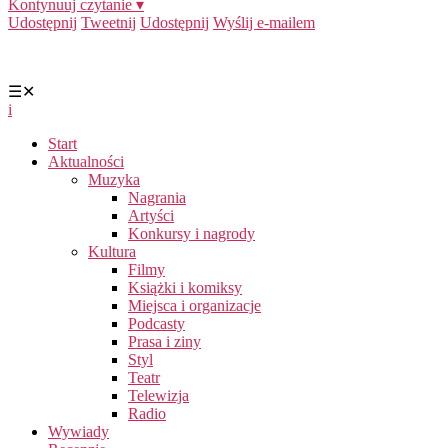
Kontynuuj czytanie ▾
Udostępnij
Tweetnij
Udostępnij
Wyślij e-mailem
☰
✕
i
Start
Aktualności
Muzyka
Nagrania
Artyści
Konkursy i nagrody
Kultura
Filmy
Książki i komiksy
Miejsca i organizacje
Podcasty
Prasa i ziny
Styl
Teatr
Telewizja
Radio
Wywiady