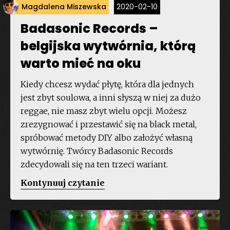
Magdalena Miszewska
2020-02-10
Badasonic Records –
belgijska wytwórnia, którą
warto mieć na oku
Kiedy chcesz wydać płytę, która dla jednych
jest zbyt soulowa, a inni słyszą w niej za dużo
reggae, nie masz zbyt wielu opcji. Możesz
zrezygnować i przestawić się na black metal,
spróbować metody DIY albo założyć własną
wytwórnię. Twórcy Badasonic Records
zdecydowali się na ten trzeci wariant.
„Badasonic
Kontynuuj czytanie
Records
–
belgijska