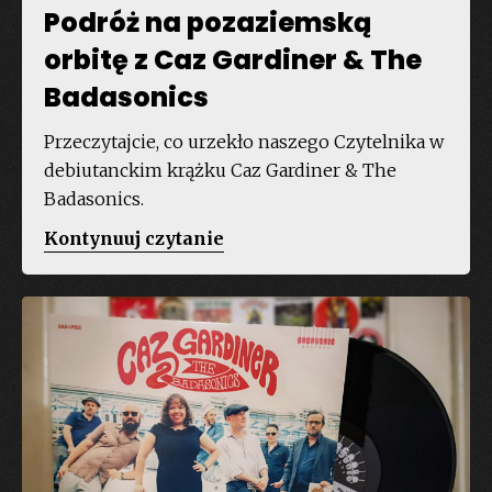
Podróż na pozaziemską
orbitę z Caz Gardiner & The
Badasonics
Przeczytajcie, co urzekło naszego Czytelnika w
debiutanckim krążku Caz Gardiner & The
Badasonics.
„Podróż
Kontynuuj czytanie
na
pozaziemską
orbitę
z
Caz
Gardiner
&
The