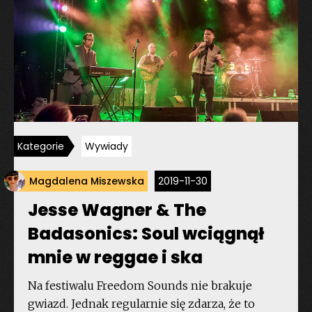
wytwórnia,
którą
warto
mieć
na
oku”
Kategorie
Wywiady
Magdalena Miszewska
2019-11-30
Jesse Wagner & The
Badasonics: Soul wciągnął
mnie w reggae i ska
Na festiwalu Freedom Sounds nie brakuje
gwiazd. Jednak regularnie się zdarza, że to