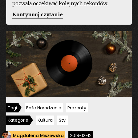
pozwala oczekiwać kolejnych rekordów.
„Freedom
Kontynuuj czytanie
Sounds
Festival
2019”
Tagi
Boże Narodzenie
Prezenty
Kategorie
Kultura
Styl
Magdalena Miszewska
2018-12-12