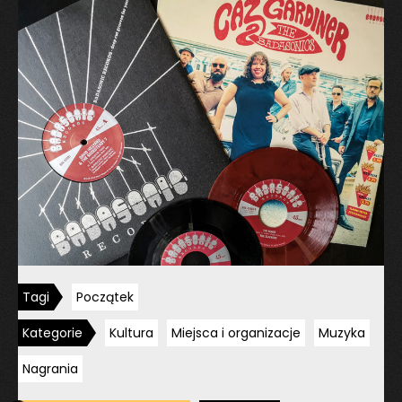
Gardiner
&
The
Badasonics”
Tagi
Początek
Kategorie
Kultura
Miejsca i organizacje
Muzyka
Nagrania