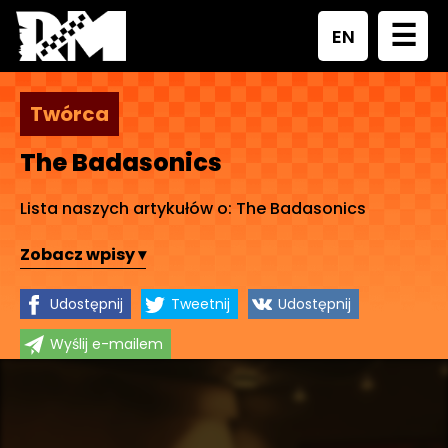
☰
EN
Twórca
The Badasonics
Lista naszych artykułów o: The Badasonics
Zobacz wpisy ▾
Udostępnij
Tweetnij
Udostępnij
Wyślij e-mailem