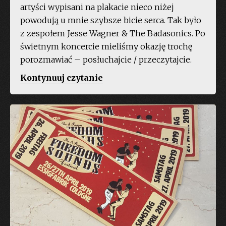
artyści wypisani na plakacie nieco niżej
powodują u mnie szybsze bicie serca. Tak było
z zespołem Jesse Wagner & The Badasonics. Po
świetnym koncercie mieliśmy okazję trochę
porozmawiać – posłuchajcie / przeczytajcie.
„Jesse
Kontynuuj czytanie
Wagner
&
The
Badasonics:
Soul
wciągnął
mnie
w
reggae
i
ska”