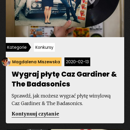
Badasonics”
Kategorie
Konkursy
Magdalena Miszewska
2020-02-13
Wygraj płytę Caz Gardiner &
The Badasonics
Sprawdź, jak możesz wygrać płytę winylową
Caz Gardiner & The Badasonics.
„Wygraj
Kontynuuj czytanie
płytę
Caz