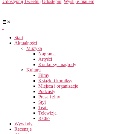
Udostępnij
Tweetnij
Udostępnij
Wyślij e-mailem
☰
✕
i
Start
Aktualności
Muzyka
Nagrania
Artyści
Konkursy i nagrody
Kultura
Filmy
Książki i komiksy
Miejsca i organizacje
Podcasty
Prasa i ziny
Styl
Teatr
Telewizja
Radio
Wywiady
Recenzje