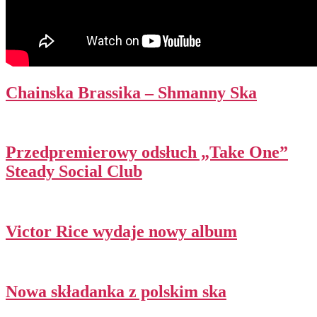
Chainska Brassika – Shmanny Ska
Przedpremierowy odsłuch „Take One”
Steady Social Club
Victor Rice wydaje nowy album
Nowa składanka z polskim ska