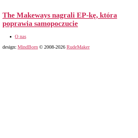
The Makeways nagrali EP-kę, która
poprawia samopoczucie
O nas
design:
MindBorn
© 2008-2026
RudeMaker