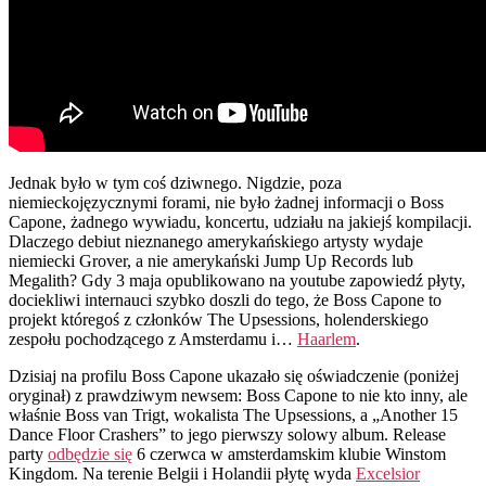
Jednak było w tym coś dziwnego. Nigdzie, poza
niemieckojęzycznymi forami, nie było żadnej informacji o Boss
Capone, żadnego wywiadu, koncertu, udziału na jakiejś kompilacji.
Dlaczego debiut nieznanego amerykańskiego artysty wydaje
niemiecki Grover, a nie amerykański Jump Up Records lub
Megalith? Gdy 3 maja opublikowano na youtube zapowiedź płyty,
dociekliwi internauci szybko doszli do tego, że Boss Capone to
projekt któregoś z członków The Upsessions, holenderskiego
zespołu pochodzącego z Amsterdamu i…
Haarlem
.
Dzisiaj na profilu Boss Capone ukazało się oświadczenie (poniżej
oryginał) z prawdziwym newsem: Boss Capone to nie kto inny, ale
właśnie Boss van Trigt, wokalista The Upsessions, a „Another 15
Dance Floor Crashers” to jego pierwszy solowy album. Release
party
odbędzie się
6 czerwca w amsterdamskim klubie Winstom
Kingdom. Na terenie Belgii i Holandii płytę wyda
Excelsior