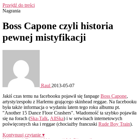
Przejdź do treści
Nagrania
Boss Capone czyli historia
pewnej mistyfikacji
Raul
2013-05-07
Jakiś czas temu na facebooku pojawił się fanpage
Boss Capone
,
artysty/zespołu z Harlemu grającego skinhead reggae. Na facebooku
była także informacja o wydaniu latem tego roku albumu pt.
"Another 15 Dance Floor Crashers". Wiadomość ta szybko pojawiła
się na forach (
Ska-Talk
,
AllSka
) i w serwisach internetowych
poświęconych ska i reggae (chociażby francuski
Rude Boy Train
).
Kontynuuj czytanie ▾