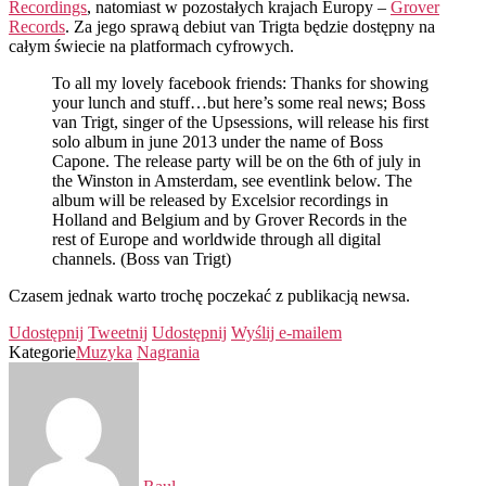
Recordings
, natomiast w pozostałych krajach Europy –
Grover
Records
. Za jego sprawą debiut van Trigta będzie dostępny na
całym świecie na platformach cyfrowych.
To all my lovely facebook friends: Thanks for showing
your lunch and stuff…but here’s some real news; Boss
van Trigt, singer of the Upsessions, will release his first
solo album in june 2013 under the name of Boss
Capone. The release party will be on the 6th of july in
the Winston in Amsterdam, see eventlink below. The
album will be released by Excelsior recordings in
Holland and Belgium and by Grover Records in the
rest of Europe and worldwide through all digital
channels. (Boss van Trigt)
Czasem jednak warto trochę poczekać z publikacją newsa.
Udostępnij
Tweetnij
Udostępnij
Wyślij e-mailem
Kategorie
Muzyka
Nagrania