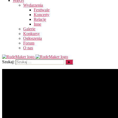
Więcej
Wydarzenia
Festiwale
Koncerty
Relacje
Inne
Galerie
Konkursy
Ogłoszenia
Forum
O nas
Szukaj: