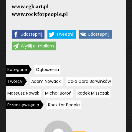
www.cgb.art.pl
www.rockforpeople.pl
Udostępnij
Tweetnij
Udostępnij
Wyślij e-mailem
Kategorie
Ogłoszenia
Twórcy
Adam Nowacki
Cała Góra Barwinków
Mateusz Nowak
Michał Boroń
Radek Miszczak
Przedsięwzięcia
Rock for People