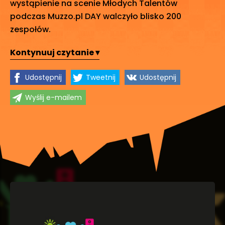
wystąpienie na scenie Młodych Talentów
podczas Muzzo.pl DAY walczyło blisko 200
zespołów.
Kontynuuj czytanie ▾
Udostępnij
Tweetnij
Udostępnij
Wyślij e-mailem