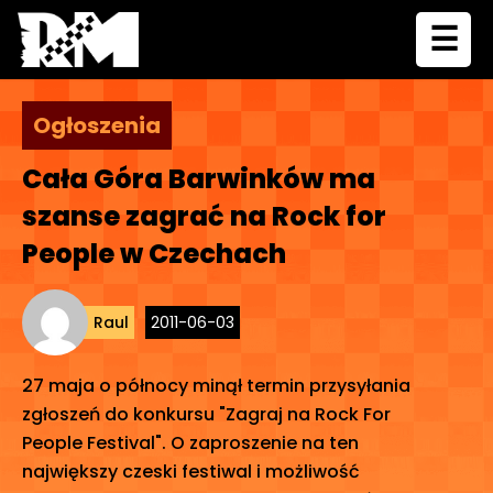
☰
Ogłoszenia
Cała Góra Barwinków ma
szanse zagrać na Rock for
People w Czechach
Raul
2011-06-03
27 maja o północy minął termin przysyłania
zgłoszeń do konkursu "Zagraj na Rock For
People Festival". O zaproszenie na ten
największy czeski festiwal i możliwość