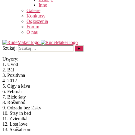
Inne
Galerie
Konkursy
Ogłoszenia
Forum
O nas
Szukaj:
Utwory:
1. Úvod
2. Bál
3. Pozitívna
4. 2012
5. Cigy a káva
6. Február
7. Biele šaty
8. Rošambó
9. Odzadu bez lásky
10. Stay in bed
11. Zvieratká
12. Lost love
13. Skúšal som