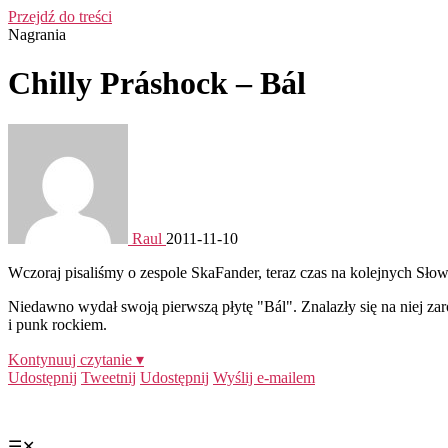
Przejdź do treści
Nagrania
Chilly Práshock – Bál
Raul
2011-11-10
Wczoraj pisaliśmy o zespole SkaFander, teraz czas na kolejnych Sło
Niedawno wydał swoją pierwszą płytę "Bál". Znalazły się na niej zar
i punk rockiem.
Kontynuuj czytanie ▾
Udostępnij
Tweetnij
Udostępnij
Wyślij e-mailem
☰
✕