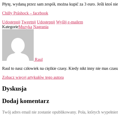
Płytę, wydaną przez sam zespół, można kupić za 3 euro. Jeśli ktoś
Chilly Práshock – facebook
Udostępnij
Tweetnij
Udostępnij
Wyślij e-mailem
Kategorie
Muzyka
Nagrania
Raul
Raul to nasz człowiek na ciężkie czasy. Kiedy nikt inny nie mas czasu
Zobacz więcej artykułów tego autora
Dyskusja
Dodaj komentarz
Twój adres email nie zostanie opublikowany.
Pola, których wypełnie