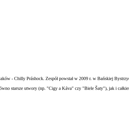
waków - Chilly Práshock. Zespół powstał w 2009 r. w Bańskiej Bystrzy
ówno starsze utwory (np. "Cigy a Káva" czy "Biele Šaty"), jak i całk