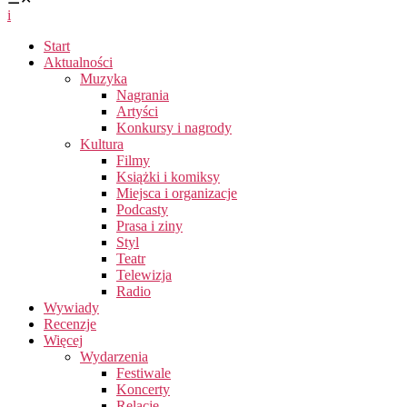
i
Start
Aktualności
Muzyka
Nagrania
Artyści
Konkursy i nagrody
Kultura
Filmy
Książki i komiksy
Miejsca i organizacje
Podcasty
Prasa i ziny
Styl
Teatr
Telewizja
Radio
Wywiady
Recenzje
Więcej
Wydarzenia
Festiwale
Koncerty
Relacje