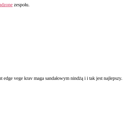
ndzone
zespołu.
ght edge vege krav maga sandałowym nindżą i i tak jest najlepszy.