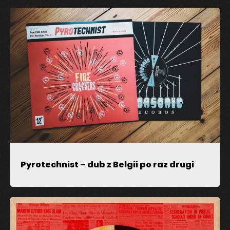
Dodaj komentarz
Twój adres email nie zostanie opublikowany.
Pola,
których wypełnienie jest wymagane, są oznaczone
symbolem
*
Pyrotechnist – dub z Belgii po raz drugi