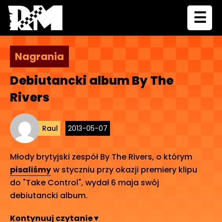
☰
Nagrania
Debiutancki album By The
Rivers
Raul
2013-05-07
Młody brytyjski zespół By The Rivers, o którym
pisaliśmy
w styczniu przy okazji premiery klipu
do "Take Control", wydał 6 maja swój
debiutancki album.
Kontynuuj czytanie ▾