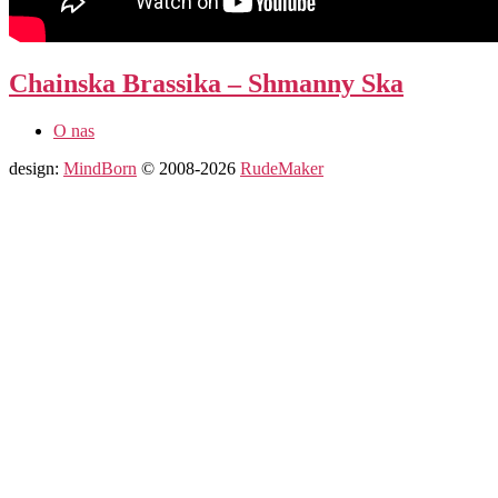
Chainska Brassika – Shmanny Ska
O nas
design:
MindBorn
© 2008-2026
RudeMaker