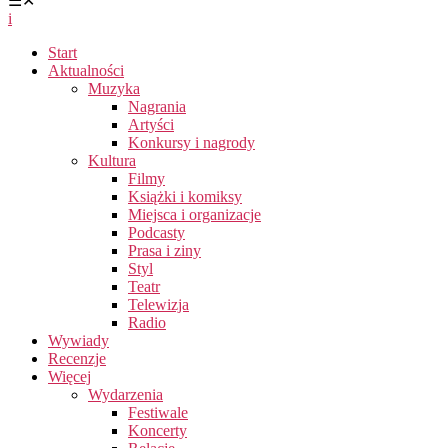
☰
✕
i
Start
Aktualności
Muzyka
Nagrania
Artyści
Konkursy i nagrody
Kultura
Filmy
Książki i komiksy
Miejsca i organizacje
Podcasty
Prasa i ziny
Styl
Teatr
Telewizja
Radio
Wywiady
Recenzje
Więcej
Wydarzenia
Festiwale
Koncerty