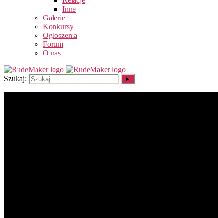
Relacje
Inne
Galerie
Konkursy
Ogłoszenia
Forum
O nas
Szukaj: