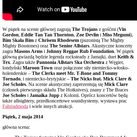
W piątek na scenie głównej zagrają
The Trojans
z gośćmi (
Vin
Gordon
,
Eddie Tan Tan Thornton
,
Zoe Devlin
i
Miss Megumi
),
Bim Skala Bim
z
Chrisem Rhodesem
(puzonistą The Mighty
Mighty Bosstones) oraz
The Senior Allstars
. Akustyczne koncerty
zagra
Masons Arms
i
Johnny Reggae Rub Foundation
. W piątek
główną gwiazdą będzie legenda rocksteady z Jamajki, duet
Keith &
Tex
. Zagra także
Pannonia Allstars Ska Orchestra
z Węgier,
londyński
Maroon Town
oraz połączone siły niemiecko-włosko-
holenderskie –
The Clerks meet Mr. T-Bone and Tommy
Tornado
, i niemiecko-brytyjskie –
The Nicks feat. Mick Clare &
Joe Scholes
. Na scenie akustycznej zaprezentują się
Mick Clare
(członek pierwszego składu The Hotknives), znany z The Braces
Joe Scholes
i
Jamaika Jupp
z Kolonii. Oprócz koncertów będą
także allnightery, przedkoncertowe soundsystemy, wystawa prac
Fahrradmoda
i wiele innych atrakcji.
Piątek, 2 maja 2014
główna scena: