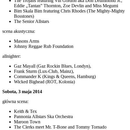
The Trojans featuring Vin Gordon aka Don Drummond Jr.,
Eddie „Tantan” Thornton, Zoe Devlin and Miss Megumi
Bim Skala Bim featuring Chris Rhodes (The Mighty-Mighty
Bosstones)
The Senior Allstars
scena akustyczna:
Masons Arms
Johnny Reggae Rub Foundation
allnighter:
Gaz Mayall (Gaz Rockin Blues, Londyn),
Frank Sturm (Lux-Club, Mainz),
Commander K (Kings & Queens, Hamburg)
Wicked Bighead (ROT, Kolonia)
Sobota, 3 maja 2014
główna scena:
Keith & Tex
Pannonia Allstars Ska Orchestra
Maroon Town
The Clerks meet Mr. T-Bone and Tommy Tornado