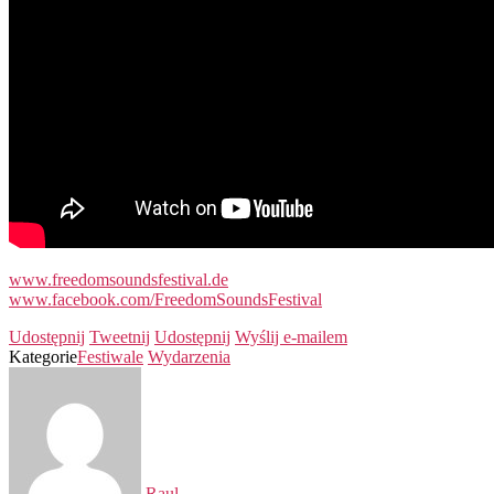
www.freedomsoundsfestival.de
www.facebook.com/FreedomSoundsFestival
Udostępnij
Tweetnij
Udostępnij
Wyślij e-mailem
Kategorie
Festiwale
Wydarzenia
Raul