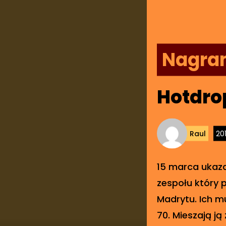
Nagra
Hotdrop
Raul
20
15 marca ukaza
zespołu który 
Madrytu. Ich m
70. Mieszają ją