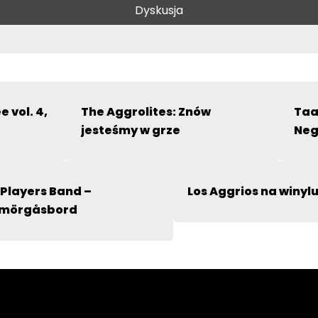
Dyskusja
likowany.
Pola, których wypełnienie jest wymagane, są oznac
 vol. 4,
The Aggrolites: Znów
Taa
jesteśmy w grze
Neg
 Players Band –
Los Aggrios na winyl
mörgåsbord