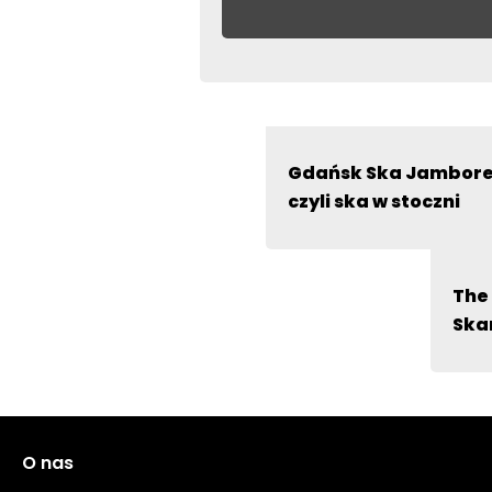
Dodaj komentarz
Twój adres email nie zostanie opub
Gdańsk Ska Jamboree
czyli ska w stoczni
The
Ska
O nas