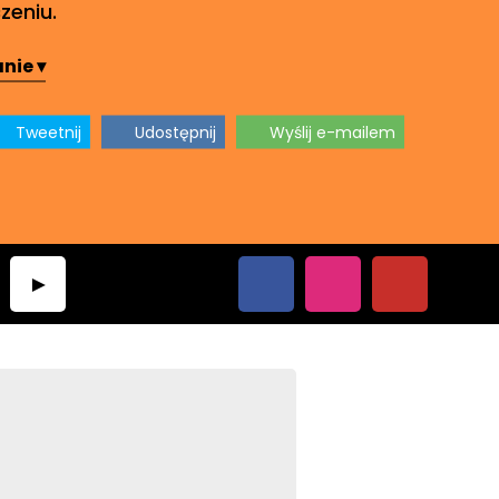
eniu.
nie ▾
Tweetnij
Udostępnij
Wyślij e-mailem