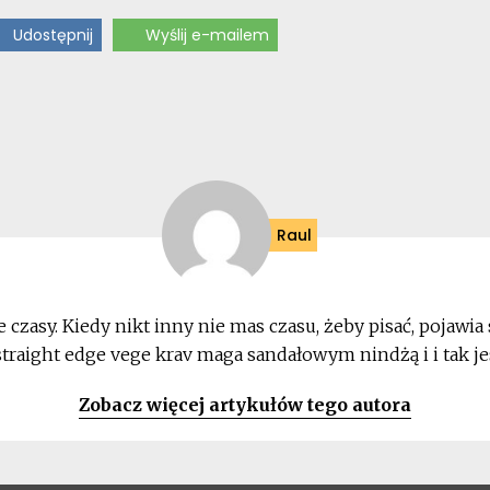
Udostępnij
Wyślij e-mailem
Raul
e czasy. Kiedy nikt inny nie mas czasu, żeby pisać, pojawia
 straight edge vege krav maga sandałowym nindżą i i tak jes
Zobacz więcej artykułów tego autora