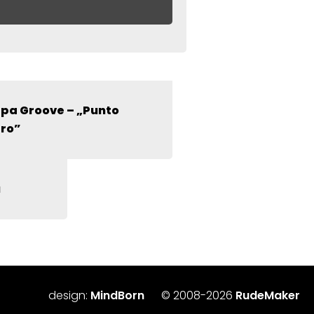
zone symbolem
*
pa Groove – „Punto
ro”
u
design:
MindBorn
© 2008-2026
RudeMaker