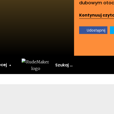
dubowym otocz
Kontynuuj czyta
Udostępnij
Szukaj:
cej