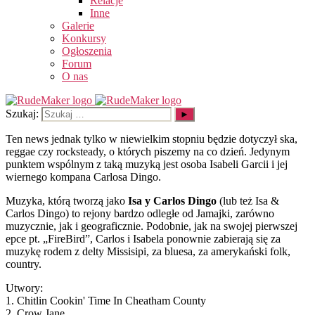
Relacje
Inne
Galerie
Konkursy
Ogłoszenia
Forum
O nas
Szukaj:
Ten news jednak tylko w niewielkim stopniu będzie dotyczył ska,
reggae czy rocksteady, o których piszemy na co dzień. Jedynym
punktem wspólnym z taką muzyką jest osoba Isabeli Garcii i jej
wiernego kompana Carlosa Dingo.
Muzyka, którą tworzą jako
Isa y Carlos Dingo
(lub też Isa &
Carlos Dingo) to rejony bardzo odległe od Jamajki, zarówno
muzycznie, jak i geograficznie. Podobnie, jak na swojej pierwszej
epce pt. „FireBird”, Carlos i Isabela ponownie zabierają się za
muzykę rodem z delty Missisipi, za bluesa, za amerykański folk,
country.
Utwory:
1. Chitlin Cookin' Time In Cheatham County
2. Crow Jane