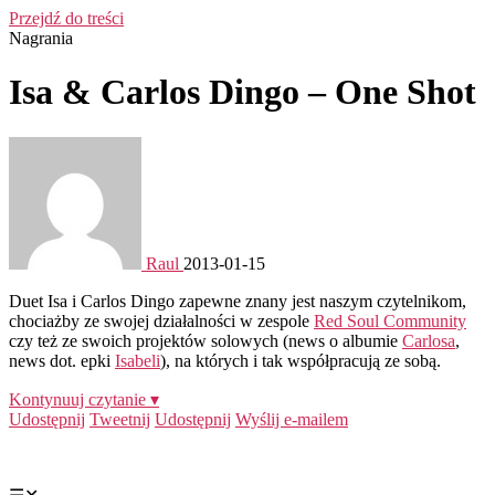
Przejdź do treści
Nagrania
Isa & Carlos Dingo – One Shot
Raul
2013-01-15
Duet Isa i Carlos Dingo zapewne znany jest naszym czytelnikom,
chociażby ze swojej działalności w zespole
Red Soul Community
czy też ze swoich projektów solowych (news o albumie
Carlosa
,
news dot. epki
Isabeli
), na których i tak współpracują ze sobą.
Kontynuuj czytanie ▾
Udostępnij
Tweetnij
Udostępnij
Wyślij e-mailem