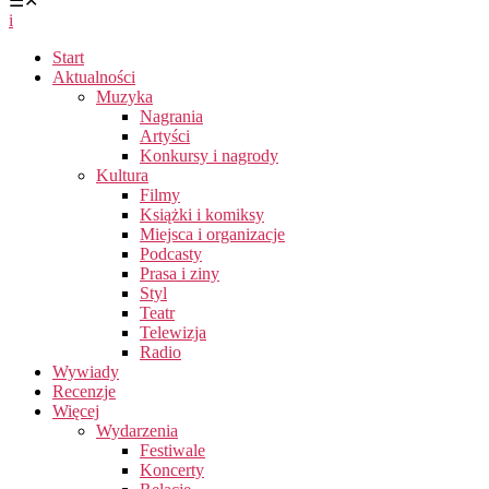
☰
✕
i
Start
Aktualności
Muzyka
Nagrania
Artyści
Konkursy i nagrody
Kultura
Filmy
Książki i komiksy
Miejsca i organizacje
Podcasty
Prasa i ziny
Styl
Teatr
Telewizja
Radio
Wywiady
Recenzje
Więcej
Wydarzenia
Festiwale
Koncerty