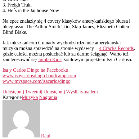
3. Freigh Train
4. He´s in the Jailhouse Now
Na epce znalazły się 4 covery klasyków amerykańskiego bluesa i
bluegrassu: The Arthur Smith Trio, Skip James, Elizabeth Cotten i
Blind Blake.
Jak mieszkańcom Granady wychodzi rdzennie amerykańska
muzyka można sprawdzić na stronie wydawcy –
4 Cracks Records
,
gdzie całości można posłuchać lub za darmo ściągnąć. Warto też
zainteresować się
Jumbo Kids
, soulowym projektem Isy i Carlosa.
Isa y Carlos Dingo na Facebooku
www.isaycarlosdingo.bandcamp.com
www.myspace.com/isacarlosdingo
Udostępnij
Tweetnij
Udostępnij
Wyślij e-mailem
Kategorie
Muzyka
Nagrania
Raul