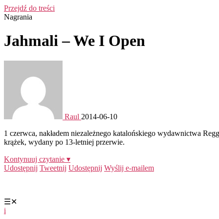
Przejdź do treści
Nagrania
Jahmali – We I Open
Raul
2014-06-10
1 czerwca, nakładem niezależnego katalońskiego wydawnictwa Regga
krążek, wydany po 13-letniej przerwie.
Kontynuuj czytanie ▾
Udostępnij
Tweetnij
Udostępnij
Wyślij e-mailem
☰
✕
i