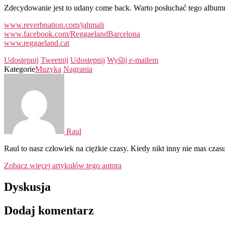
Zdecydowanie jest to udany come back. Warto posłuchać tego albumu
www.reverbnation.com/jahmali
www.facebook.com/ReggaelandBarcelona
www.reggaeland.cat
Udostępnij
Tweetnij
Udostępnij
Wyślij e-mailem
Kategorie
Muzyka
Nagrania
Raul
Raul to nasz człowiek na ciężkie czasy. Kiedy nikt inny nie mas czasu
Zobacz więcej artykułów tego autora
Dyskusja
Dodaj komentarz