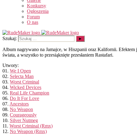
Galerie
Konkursy
Ogłoszenia
Forum
O nas
Szukaj:
Album nagrywano na Jamajce, w Hiszpanii oraz Kalifornii. Efektem 
świata, a wszystko to przesiąknięte przesłaniem Rastafari.
Utwory:
01.
We I Open
02.
Selecta Man
03.
Worst Criminal
04.
Wicked Devices
05.
Real Life Champion
06.
Do It For Love
07.
Ancestors
08.
No Weapon
09.
Courageously
10.
Silver Nutmeg
11.
Worst Criminal (Rmx)
12.
No Weapon (Rmx)