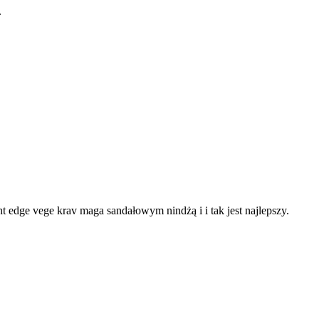
.
ght edge vege krav maga sandałowym nindżą i i tak jest najlepszy.