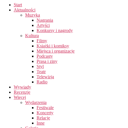
Start
Aktualności
Muzyka
Nagrania
Artyści
Konkursy i nagrody
Kultura
Filmy
Książki i komiksy
Miejsca i organizacje
Podcasty
Prasa i ziny
Styl
Teatr
Telewizja
Radio
Wywiady
Recenzje
Więcej
Wydarzenia
Festiwale
Koncerty
Relacje
Inne