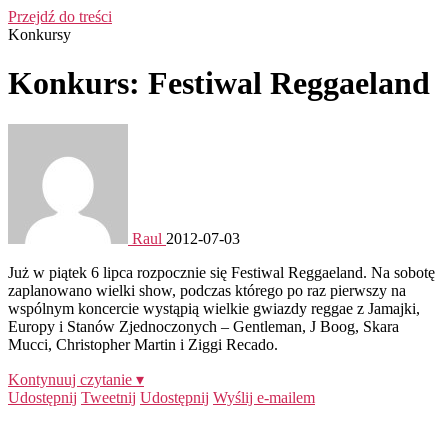
Przejdź do treści
Konkursy
Konkurs: Festiwal Reggaeland
Raul
2012-07-03
Już w piątek 6 lipca rozpocznie się Festiwal Reggaeland. Na sobotę
zaplanowano wielki show, podczas którego po raz pierwszy na
wspólnym koncercie wystąpią wielkie gwiazdy reggae z Jamajki,
Europy i Stanów Zjednoczonych – Gentleman, J Boog, Skara
Mucci, Christopher Martin i Ziggi Recado.
Kontynuuj czytanie ▾
Udostępnij
Tweetnij
Udostępnij
Wyślij e-mailem