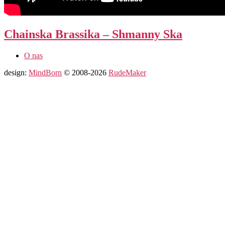
Chainska Brassika – Shmanny Ska
O nas
design:
MindBorn
© 2008-2026
RudeMaker