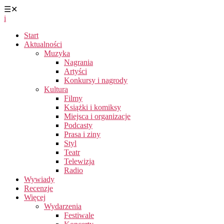
☰
✕
i
Start
Aktualności
Muzyka
Nagrania
Artyści
Konkursy i nagrody
Kultura
Filmy
Książki i komiksy
Miejsca i organizacje
Podcasty
Prasa i ziny
Styl
Teatr
Telewizja
Radio
Wywiady
Recenzje
Więcej
Wydarzenia
Festiwale