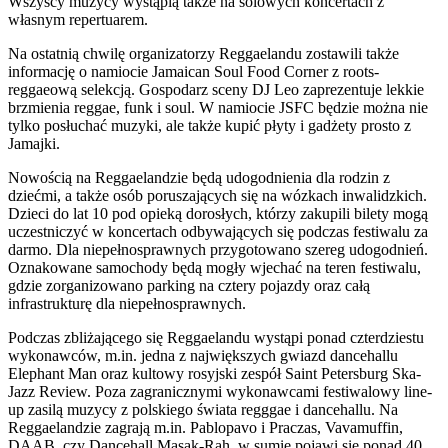
Wszyscy muzycy wystąpią także na solowych koncertach z
własnym repertuarem.
Na ostatnią chwilę organizatorzy Reggaelandu zostawili także
informację o namiocie Jamaican Soul Food Corner z roots-
reggaeową selekcją. Gospodarz sceny DJ Leo zaprezentuje lekkie
brzmienia reggae, funk i soul. W namiocie JSFC będzie można nie
tylko posłuchać muzyki, ale także kupić płyty i gadżety prosto z
Jamajki.
Nowością na Reggaelandzie będą udogodnienia dla rodzin z
dziećmi, a także osób poruszających się na wózkach inwalidzkich.
Dzieci do lat 10 pod opieką dorosłych, którzy zakupili bilety mogą
uczestniczyć w koncertach odbywających się podczas festiwalu za
darmo. Dla niepełnosprawnych przygotowano szereg udogodnień.
Oznakowane samochody będą mogły wjechać na teren festiwalu,
gdzie zorganizowano parking na cztery pojazdy oraz całą
infrastrukturę dla niepełnosprawnych.
Podczas zbliżającego się Reggaelandu wystąpi ponad czterdziestu
wykonawców, m.in. jedna z największych gwiazd dancehallu
Elephant Man oraz kultowy rosyjski zespół Saint Petersburg Ska-
Jazz Review. Poza zagranicznymi wykonawcami festiwalowy line-
up zasilą muzycy z polskiego świata regggae i dancehallu. Na
Reggaelandzie zagrają m.in. Pablopavo i Praczas, Vavamuffin,
DAAB, czy Dancehall Masak-Rah, w sumie pojawi się ponad 40