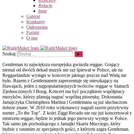
Koncerty
Relacje
Inne
Galerie
Konkursy
Ogłoszenia
Forum
O nas
Szukaj:
Gentleman to największa europejska gwiazda reggae. Grający
niemal od dwóch dekad muzyk nie raz śpiewał w Polsce, ale na
Reggaelandzie wystąpi w koncercie jakiego jeszcze nad Wisłą nie
było. Razem z Gentlemanem zaprezentuje się mieszkający na
Hawajach, jeden z najpopularniejszych twórców reggae w Stanach
Zjednoczonych J Boog. Koncert ma być początkiem współpracy
muzyków, którzy planują nagrać wspólną piosenkę. Dokonania
Jamajczyka Christophera Martina i Gentlemana są już słuchaczom
dobrze znane. W 2010 roku wykonawcy nagrali razem pozytywny
numer „To the Top”. Z kolei Ziggi Recado nie raz już koncertował z
mistrzem reggae, będzie to jednak jego pierwszy występ w Polsce.
Tak samo jak pochodzącego z Jamajki Skarra Mucciego, który
będzie z ostatnim ze specjalnych gości, z którymi zagra Gentleman.