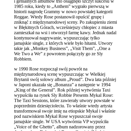
i genialnych albumów trio osiągnęło szczyt sukcesu w
1985 roku, kiedy to „Anthem” wygrało pierwszą w
historii nagrodę Grammy w nowo powstałej kategorii
Reggae. Wtedy Rose postanowił opuścić grupę i
zniknąć z międzynarodowej sceny. Po zakupieniu ziemi
w Błękitnych Górach, wcześniejszy chłopiec z miasta
zamieszkał na wsi i otworzył farmę kawy. Jednak nadal
kontynuował nagrywanie, wypuszczając tylko
jamajskie single, z których wiele było hitami. Utwory
takie jak „Monkey Business”, „Visit Them”, „One a
We Two a We” z powrotem połączyły go ze Sly
Robbiem.
w 1990 Rose rozpoczął swój powrót na
międzynarodową scenę wypuszczając w Wielkiej
Brytanii swój solowy album „Proud”. Dwa lata później
w Japoni ukazała się „Bonanza” a następnie w 1994
„King of the General”. Rok później wytwórnia Taxi
wypuściła na rynek Sly Robbie Presents Mykal Rose:
The Taxi Sessions, które zawierały utwory powstałe w
poprzednim dziesięcioleciu. To właśnie wtedy artysta
transformował swoje imię na etiopskie Mykal i właśnie
pod nazwiskiem Mykal Rose wypuszczał swoje
jamajskie single. W USA wytwórnia VP wypuściła
„Voice of the Ghetto”, album nadzorowany przez