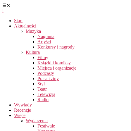
☰
✕
i
Start
Aktualności
Muzyka
Nagrania
Artyści
Konkursy i nagrody
Kultura
Filmy
Książki i komiksy
Miejsca i organizacje
Podcasty
Prasa i ziny
Styl
Teatr
Telewizja
Radio
Wywiady
Recenzje
Więcej
Wydarzenia
Festiwale