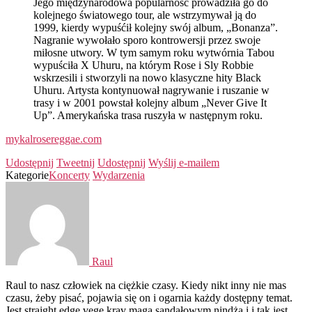
Jego międzynarodowa popularność prowadziła go do
kolejnego światowego tour, ale wstrzymywał ją do
1999, kierdy wypuśćił kolejny swój album, „Bonanza”.
Nagranie wywołało sporo kontrowersji przez swoje
miłosne utwory. W tym samym roku wytwórnia Tabou
wypuściła X Uhuru, na którym Rose i Sly Robbie
wskrzesili i stworzyli na nowo klasyczne hity Black
Uhuru. Artysta kontynuował nagrywanie i ruszanie w
trasy i w 2001 powstał kolejny album „Never Give It
Up”. Amerykańska trasa ruszyła w następnym roku.
mykalrosereggae.com
Udostępnij
Tweetnij
Udostępnij
Wyślij e-mailem
Kategorie
Koncerty
Wydarzenia
Raul
Raul to nasz człowiek na ciężkie czasy. Kiedy nikt inny nie mas
czasu, żeby pisać, pojawia się on i ogarnia każdy dostępny temat.
Jest straight edge vege krav maga sandałowym nindżą i i tak jest