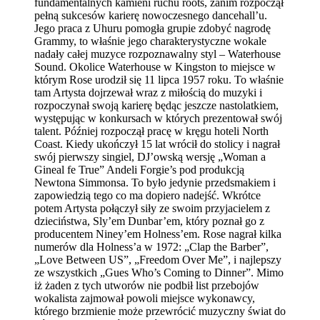
fundamentalnych kamieni ruchu roots, zanim rozpoczął
pełną sukcesów karierę nowoczesnego dancehall’u.
Jego praca z Uhuru pomogła grupie zdobyć nagrodę
Grammy, to właśnie jego charakterystyczne wokale
nadały całej muzyce rozpoznawalny styl – Waterhouse
Sound. Okolice Waterhouse w Kingston to miejsce w
którym Rose urodził się 11 lipca 1957 roku. To właśnie
tam Artysta dojrzewał wraz z miłością do muzyki i
rozpoczynał swoją karierę będąc jeszcze nastolatkiem,
występując w konkursach w których prezentował swój
talent. Później rozpoczął pracę w kręgu hoteli North
Coast. Kiedy ukończył 15 lat wrócił do stolicy i nagrał
swój pierwszy singiel, DJ’owską wersję „Woman a
Gineal fe True” Andeli Forgie’s pod produkcją
Newtona Simmonsa. To było jedynie przedsmakiem i
zapowiedzią tego co ma dopiero nadejść. Wkrótce
potem Artysta połączył siły ze swoim przyjacielem z
dzieciństwa, Sly’em Dunbar’em, który poznał go z
producentem Niney’em Holness’em. Rose nagrał kilka
numerów dla Holness’a w 1972: „Clap the Barber”,
„Love Between US”, „Freedom Over Me”, i najlepszy
ze wszystkich „Gues Who’s Coming to Dinner”. Mimo
iż żaden z tych utworów nie podbił list przebojów
wokalista zajmował powoli miejsce wykonawcy,
którego brzmienie może przewrócić muzyczny świat do