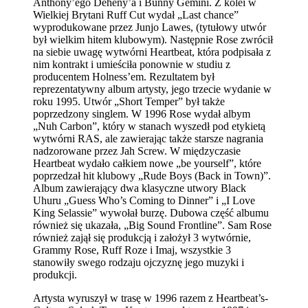
Anthony’ego Deheny’a i Bunny Gemini. Z kolei w
Wielkiej Brytani Ruff Cut wydał „Last chance”
wyprodukowane przez Junjo Lawes, (tytułowy utwór
był wielkim hitem klubowym). Następnie Rose zwrócił
na siebie uwagę wytwórni Heartbeat, która podpisała z
nim kontrakt i umieściła ponownie w studiu z
producentem Holness’em. Rezultatem był
reprezentatywny album artysty, jego trzecie wydanie w
roku 1995. Utwór „Short Temper” był także
poprzedzony singlem. W 1996 Rose wydał albym
„Nuh Carbon”, który w stanach wyszedł pod etykietą
wytwórni RAS, ale zawierając także starsze nagrania
nadzorowane przez Jah Screw. W międzyczasie
Heartbeat wydało całkiem nowe „be yourself”, które
poprzedzał hit klubowy „Rude Boys (Back in Town)”.
Album zawierający dwa klasyczne utwory Black
Uhuru „Guess Who’s Coming to Dinner” i „I Love
King Selassie” wywołał burzę. Dubowa część albumu
również się ukazała, „Big Sound Frontline”. Sam Rose
również zajął się produkcją i założył 3 wytwórnie,
Grammy Rose, Ruff Roze i Imaj, wszystkie 3
stanowiły swego rodzaju ojczyznę jego muzyki i
produkcji.
Artysta wyruszył w trasę w 1996 razem z Heartbeat’s-