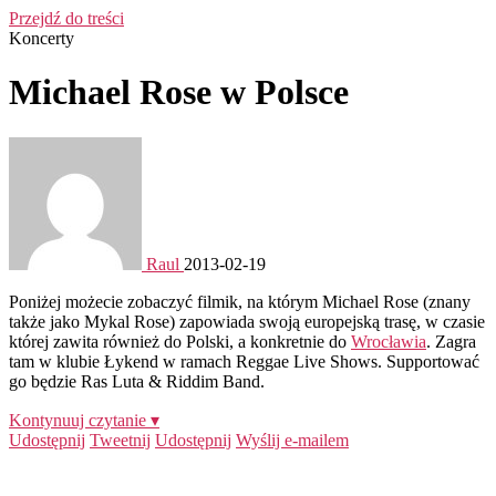
Przejdź do treści
Koncerty
Michael Rose w Polsce
Raul
2013-02-19
Poniżej możecie zobaczyć filmik, na którym Michael Rose (znany
także jako Mykal Rose) zapowiada swoją europejską trasę, w czasie
której zawita również do Polski, a konkretnie do
Wrocławia
. Zagra
tam w klubie Łykend w ramach Reggae Live Shows. Supportować
go będzie Ras Luta & Riddim Band.
Kontynuuj czytanie ▾
Udostępnij
Tweetnij
Udostępnij
Wyślij e-mailem