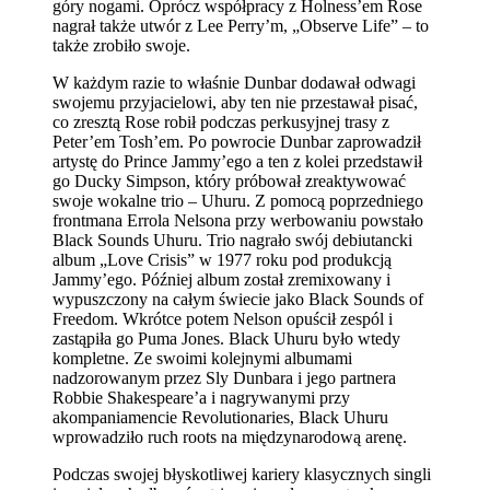
góry nogami. Oprócz współpracy z Holness’em Rose
nagrał także utwór z Lee Perry’m, „Observe Life” – to
także zrobiło swoje.
W każdym razie to właśnie Dunbar dodawał odwagi
swojemu przyjacielowi, aby ten nie przestawał pisać,
co zresztą Rose robił podczas perkusyjnej trasy z
Peter’em Tosh’em. Po powrocie Dunbar zaprowadził
artystę do Prince Jammy’ego a ten z kolei przedstawił
go Ducky Simpson, który próbował zreaktywować
swoje wokalne trio – Uhuru. Z pomocą poprzedniego
frontmana Errola Nelsona przy werbowaniu powstało
Black Sounds Uhuru. Trio nagrało swój debiutancki
album „Love Crisis” w 1977 roku pod produkcją
Jammy’ego. Później album został zremixowany i
wypuszczony na całym świecie jako Black Sounds of
Freedom. Wkrótce potem Nelson opuścił zespól i
zastąpiła go Puma Jones. Black Uhuru było wtedy
kompletne. Ze swoimi kolejnymi albumami
nadzorowanym przez Sly Dunbara i jego partnera
Robbie Shakespeare’a i nagrywanymi przy
akompaniamencie Revolutionaries, Black Uhuru
wprowadziło ruch roots na międzynarodową arenę.
Podczas swojej błyskotliwej kariery klasycznych singli