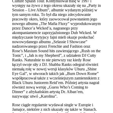
Culture Splash Tour. Kontynuował trasę w 1997 i
występy na żywo z tego okresu ukazały się na „Party in
Session – Live Album”, albumie wydanym później w
tym samym roku. To był dla niego zdecydowanie
pracowity okres, który zaowocował powstaniem jego
nowego albumu „The Mafia Fluxy” wyprodukowanym
przez Dance’a Wicked’a, nagranego przy
akompaniamencie zaprzyjaźnionego Dub Wicked. W
międzyczasie brytyjscy fajni mieli okazje posłuchać
nowowydanego albumu „Selassie I Showcase”
nadzorowanego przez Frenchie and Fashion oraz
Rose’s Maxium Sound hits zawierającego „Rush on the
Tonic”, i „Jah is my Shepherd”, z udziałem DJ Cutty
Ranks. Naturalnie to nie pierwszy raz kiedy Rose
łączył swoje siły z DJ. Shabba Ranks odegrał również
niemałą rolę w nowej wersji klasyków Uhuru „Shine
Eye Gal”, w utworach takich jak „Burn Down Rome”
współpracował także z wcześniejszym zamiennikiem z
Black Uhuru Juniorem Reid’em. Później artysta nagrał
również nową wersję „Guess Who’s Coming to
Dinner” z afrykańskim artystą Dr. Alban’em,
nazywając utwó „Karolina”.
Rose ciągle regularnie wydawał single w Europie i
Jamajce, niektóre z nich ukazały się także w Stanach.