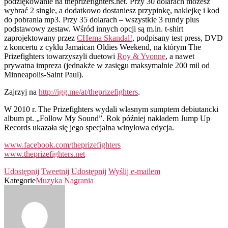
podziękowanie na theprizefighters.net. Przy 30 dolarach możesz
wybrać 2 single, a dodatkowo dostaniesz przypinkę, naklejkę i kod
do pobrania mp3. Przy 35 dolarach – wszystkie 3 rundy plus
podstawowy zestaw. Wśród innych opcji są m.in. t-shirt
zaprojektowany przez
CHema Skandal!
, podpisany test press, DVD
z koncertu z cyklu Jamaican Oldies Weekend, na którym The
Prizefighters towarzyszyli duetowi
Roy & Yvonne
, a nawet
prywatna impreza (jednakże w zasięgu maksymalnie 200 mil od
Minneapolis-Saint Paul).
Zajrzyj na
http://igg.me/at/theprizefighters
.
W 2010 r. The Prizefighters wydali własnym sumptem debiutancki
album pt. „Follow My Sound”. Rok później nakładem Jump Up
Records ukazała się jego specjalna winylowa edycja.
www.facebook.com/theprizefighters
www.theprizefighters.net
Udostępnij
Tweetnij
Udostępnij
Wyślij e-mailem
Kategorie
Muzyka
Nagrania