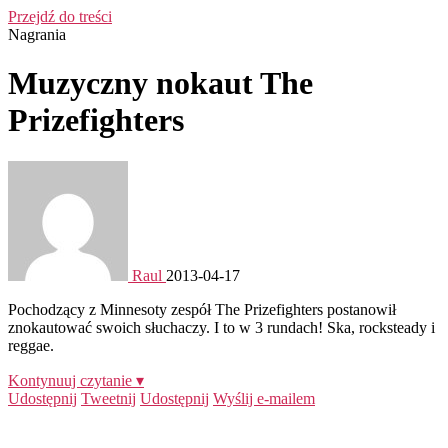
Przejdź do treści
Nagrania
Muzyczny nokaut The
Prizefighters
Raul
2013-04-17
Pochodzący z Minnesoty zespół The Prizefighters postanowił
znokautować swoich słuchaczy. I to w 3 rundach! Ska, rocksteady i
reggae.
Kontynuuj czytanie ▾
Udostępnij
Tweetnij
Udostępnij
Wyślij e-mailem