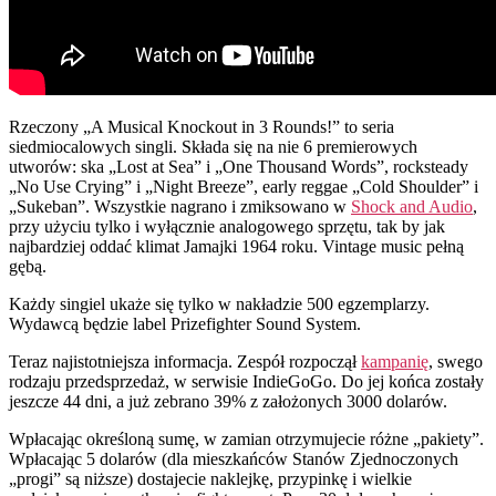
Rzeczony „A Musical Knockout in 3 Rounds!” to seria
siedmiocalowych singli. Składa się na nie 6 premierowych
utworów: ska „Lost at Sea” i „One Thousand Words”, rocksteady
„No Use Crying” i „Night Breeze”, early reggae „Cold Shoulder” i
„Sukeban”. Wszystkie nagrano i zmiksowano w
Shock and Audio
,
przy użyciu tylko i wyłącznie analogowego sprzętu, tak by jak
najbardziej oddać klimat Jamajki 1964 roku. Vintage music pełną
gębą.
Każdy singiel ukaże się tylko w nakładzie 500 egzemplarzy.
Wydawcą będzie label Prizefighter Sound System.
Teraz najistotniejsza informacja. Zespół rozpoczął
kampanię
, swego
rodzaju przedsprzedaż, w serwisie IndieGoGo. Do jej końca zostały
jeszcze 44 dni, a już zebrano 39% z założonych 3000 dolarów.
Wpłacając określoną sumę, w zamian otrzymujecie różne „pakiety”.
Wpłacając 5 dolarów (dla mieszkańców Stanów Zjednoczonych
„progi” są niższe) dostajecie naklejkę, przypinkę i wielkie