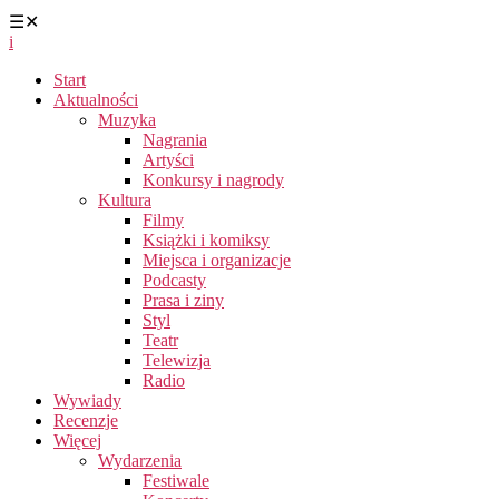
☰
✕
i
Start
Aktualności
Muzyka
Nagrania
Artyści
Konkursy i nagrody
Kultura
Filmy
Książki i komiksy
Miejsca i organizacje
Podcasty
Prasa i ziny
Styl
Teatr
Telewizja
Radio
Wywiady
Recenzje
Więcej
Wydarzenia
Festiwale