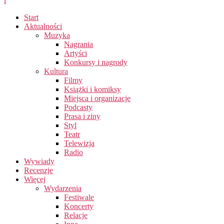
i
Start
Aktualności
Muzyka
Nagrania
Artyści
Konkursy i nagrody
Kultura
Filmy
Książki i komiksy
Miejsca i organizacje
Podcasty
Prasa i ziny
Styl
Teatr
Telewizja
Radio
Wywiady
Recenzje
Więcej
Wydarzenia
Festiwale
Koncerty
Relacje