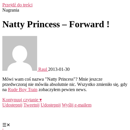
Przejdź do treści
Nagrania
Natty Princess – Forward !
Raul
2013-01-30
Mówi wam coś nazwa "Natty Princess"? Mnie jeszcze
przedwczoraj nie mówiła absolutnie nic. Wszystko zmieniło się, gdy
na
Rude Boy Train
zobaczyłem pewien news.
Kontynuuj czytanie ▾
Udostępnij
Tweetnij
Udostępnij
Wyślij e-mailem
☰
✕