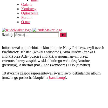
Inne
Galerie
Konkursy
Ogłoszenia
Forum
O nas
Szukaj:
Informował on o debiutanckim albumie Natty Princess, czyli trzech
księżniczek
, Jahsian (wokal i saksofon), Sista Juliette (trąbka i
chórki) oraz Adé (puzon i chórki), wspomaganych przez
czteroosobowy zespół, w skład którego wchodzą Antoine
(perkusja), Asherfari (bas), Zac (keyboard) i Flo (clavinet).
18 stycznia zespół zaprezentował światu swój debiutancki album
(można go posłuchać/kupić na
bandcamp
).