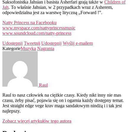
Saksofonistka Jahsian i basista Asherfari grają także w
Children of
Jah
. To właśnie Jahsian, w 2 przypadkach wraz z Asherem,
odpowiedzialna jest za warstwę liryczną „Forward !”.
Natty Princess na Facebooku
www.myspace.com/nattyprincessmusic
www.soundcloud.com/natty-princess
Udostępnij
Tweetnij
Udostępnij
Wyślij e-mailem
Kategorie
Muzyka
Nagrania
Raul
Raul to nasz człowiek na ciężkie czasy. Kiedy nikt inny nie mas
czasu, żeby pisać, pojawia się on i ogarnia każdy dostępny temat.
Jest straight edge vege krav maga sandałowym nindżą i i tak jest
najlepszy.
Zobacz więcej artykułów tego autora