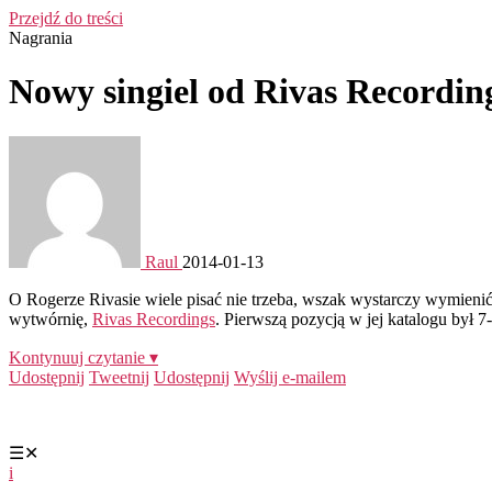
Przejdź do treści
Nagrania
Nowy singiel od Rivas Recordin
Raul
2014-01-13
O Rogerze Rivasie wiele pisać nie trzeba, wszak wystarczy wymienić 
wytwórnię,
Rivas Recordings
. Pierwszą pozycją w jej katalogu był 7
Kontynuuj czytanie ▾
Udostępnij
Tweetnij
Udostępnij
Wyślij e-mailem
☰
✕
i