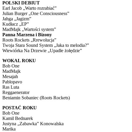
POLSKI DEBIUT
Earl Jacob „Warto rozrabiać”
Julian Burger „One Consciousness”
Jahga „Jagizm”
Kudłacz „EP”
MadMajk „Wartości system”
Panna Marzena i Bizony
Roots Rockets „Rrewolucja”
Twoja Stara Sound System „Jaka to melodia?”
Wiewiórka Na Drzewie „Upadłe żołędzie”
WOKAL ROKU
Bob One
MadMajk
Mesajah
Pablopavo
Ras Luta
Reggaenerator
Beniamin Sobaniec (Roots Rockets)
POSTAĆ ROKU
Bob One
Kamil Bednarek
Justyna „Zabawka” Konowalska
Marika