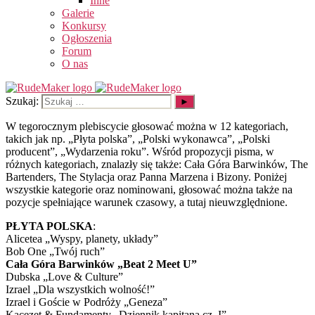
Inne
Galerie
Konkursy
Ogłoszenia
Forum
O nas
Szukaj:
W tegorocznym plebiscycie głosować można w 12 kategoriach,
takich jak np. „Płyta polska”, „Polski wykonawca”, „Polski
producent”, „Wydarzenia roku”. Wśród propozycji pisma, w
różnych kategoriach, znalazły się także: Cała Góra Barwinków, The
Bartenders, The Stylacja oraz Panna Marzena i Bizony. Poniżej
wszystkie kategorie oraz nominowani, głosować można także na
pozycje spełniające warunek czasowy, a tutaj nieuwzględnione.
PŁYTA POLSKA
:
Alicetea „Wyspy, planety, układy”
Bob One „Twój ruch”
Cała Góra Barwinków „Beat 2 Meet U”
Dubska „Love & Culture”
Izrael „Dla wszystkich wolność!”
Izrael i Goście w Podróży „Geneza”
Kacezet & Fundamenty „Dziennik kapitana cz. I”