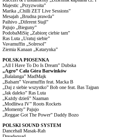
Majestic „Przyzwoita”
Marika „Chilli ZET Live Sessions”
Mesajah „Brudna prawda”
Paihivo „Diferent Stajl”
Pajujo „Bieguny”
PodobaMiSię „Zabiorę ciebie tam”
Ras Luta „Uratuj siebie”
Vavamuffin „Solresol”
Ziemia Kanaan „Katarynka”
POLSKA PIOSENKA
„All I Have To Do Is Dream” Dubska
„Agro” Cała Góra Barwinków
„Balalanga” MadMajk
„Balsam” Vavamuffin feat. Macka B
„Daj z siebie wszystko” Bob one feat. Bas Tajpan
„Jak daleko” Ras Luta
„Każdy dzień” Naaman
„Modlitwa IV” Roots Rockets
„Momenty” Pajujo
„Reggae Got The Power” Daddy Bozo
POLSKI SOUND SYSTEM
Dancehall Masak-Rah
Dreadsquad