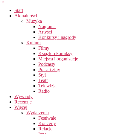
i
Start
Aktualności
Muzyka
Nagrania
Artyści
Konkursy i nagrody
Kultura
Filmy
Książki i komiksy
Miejsca i organizacje
Podcasty
Prasa i ziny
Styl
Teatr
Telewizja
Radio
Wywiady
Recenzje
Więcej
Wydarzenia
Festiwale
Koncerty
Relacje