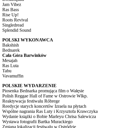
Jam Vibez
Ras Bass
Rise Up!
Roots Revival
Singledread
Splendid Sound
POLSKI WYKONAWCA
Bakshish
Bednarek
Cała Góra Barwinków
Mesajah
Ras Luta
Tabu
Vavamuffin
POLSKIE WYDARZENIE
Piosenka Bednarka promująca film o Wałęsie
Polish Reggae Hall of Fame w Ostrowie Wlkp.
Reaktywacja festiwalu Róbrege
Reedycje starych koncertów Izraela na płytach
Wspólne nagrania Ras Luty i Krzysztofa Krawczyka
Wydanie książki o Bobie Marleyu Chrisa Salewicza
Wystawa fotografii Bartka Murackiego
Zmiana lokalizacji festiwalu w Ostródzie