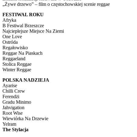
„Żywe drzewo” – film o częstochowskiej scenie reggae
FESTIWAL ROKU
Afryka
B Festiwal Brzeszcze
Najcieplejsze Miejsce Na Ziemi
One Love
Ostróda
Regałowisko
Reggae Na Piaskach
Reggaeland
Stolica Reggae
Winter Reggae
POLSKA NADZIEJA
Ayarise
Chilli Crew
Ferendżi
Gradu Minimo
Jahvigation
Root Wise
Wiewiórka Na Drzewie
Yelram
The Stylacja