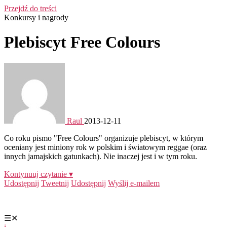
Przejdź do treści
Konkursy i nagrody
Plebiscyt Free Colours
Raul
2013-12-11
Co roku pismo "Free Colours" organizuje plebiscyt, w którym
oceniany jest miniony rok w polskim i światowym reggae (oraz
innych jamajskich gatunkach). Nie inaczej jest i w tym roku.
Kontynuuj czytanie ▾
Udostępnij
Tweetnij
Udostępnij
Wyślij e-mailem
☰
✕