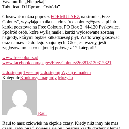
Vavamuffin „Nie pękaj”
Tabu feat. DJ Eprom „Ostróda”
Głosować można poprzez
FORMULARZ
na stronie „Free
Colours”, wysyłając maila na adres free.colours@gazeta.pl lub
kartki pocztowe na Free Colours, PO Box 2, 44-120 Pyskowice.
Spośród osób, które wyślą maile i kartki wylosowane zostaną
nagrody, którymi będzie kilkadziesiąt płyt. Warto więc głosować
oraz namawiać do tego znajomych. Głos jest ważny, jeśli
zagłosowano na co najmniej połowę z 12 kategorii!
www.freecolours.pl
www.facebook.com/pages/Free-Colours/263818120315321
Udostępnij
Tweetnij
Udostępnij
Wyślij e-mailem
Kategorie
Konkursy i nagrody
Muzyka
Raul
Raul to nasz człowiek na ciężkie czasy. Kiedy nikt inny nie mas
czasu, żeby pisać, pojawia się on i ogarnia każdy dostępny temat.