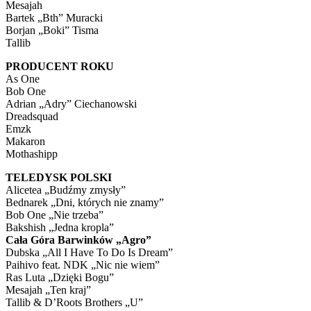
Mesajah
Bartek „Bth” Muracki
Borjan „Boki” Tisma
Tallib
PRODUCENT ROKU
As One
Bob One
Adrian „Adry” Ciechanowski
Dreadsquad
Emzk
Makaron
Mothashipp
TELEDYSK POLSKI
Alicetea „Budźmy zmysły”
Bednarek „Dni, których nie znamy”
Bob One „Nie trzeba”
Bakshish „Jedna kropla”
Cała Góra Barwinków „Agro”
Dubska „All I Have To Do Is Dream”
Paihivo feat. NDK „Nic nie wiem”
Ras Luta „Dzięki Bogu”
Mesajah „Ten kraj”
Tallib & D’Roots Brothers „U”