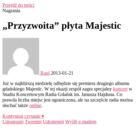
Przejdź do treści
Nagrania
„Przyzwoita” płyta Majestic
Raul
2013-01-21
Już w najbliższą niedzielę odbędzie się premiera drugiego albumu
gdańskiego Majestic. W tej okazji zespół zagra specjalny
koncert
w
Studiu Koncertowym Radia Gdańsk im. Janusza Hajduna. Co
prawda liczba miejsc jest ograniczona, ale na szczęście radia można
słuchać także
online
.
Kontynuuj czytanie ▾
Udostępnij
Tweetnij
Udostępnij
Wyślij e-mailem