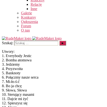
Koncerty
Relacje
Inne
Galerie
Konkursy
Ogłoszenia
Forum
O nas
Szukaj:
Utwory:
1. Everybody Jestic
2. Bomba atomowa
3. Jedziemy
4. Przyzwoita
5. Banknoty
6. Połączmy nasze serca
7. Mi-ło-ś-ć
8. Bo ja chcę
9. Słowa, Słowa
10. Sterujący masami
11. Dajcie mi żyć
12. Spieszysz się