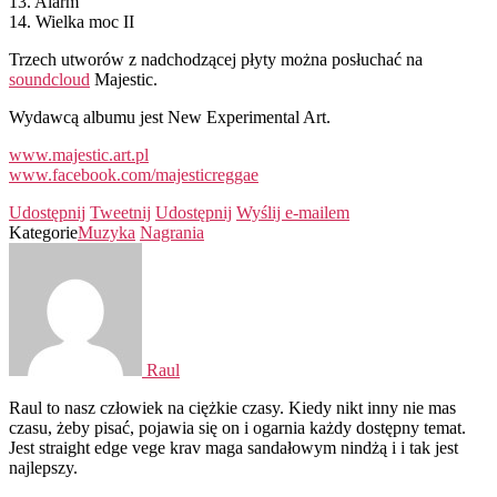
13. Alarm
14. Wielka moc II
Trzech utworów z nadchodzącej płyty można posłuchać na
soundcloud
Majestic.
Wydawcą albumu jest New Experimental Art.
www.majestic.art.pl
www.facebook.com/majesticreggae
Udostępnij
Tweetnij
Udostępnij
Wyślij e-mailem
Kategorie
Muzyka
Nagrania
Raul
Raul to nasz człowiek na ciężkie czasy. Kiedy nikt inny nie mas
czasu, żeby pisać, pojawia się on i ogarnia każdy dostępny temat.
Jest straight edge vege krav maga sandałowym nindżą i i tak jest
najlepszy.