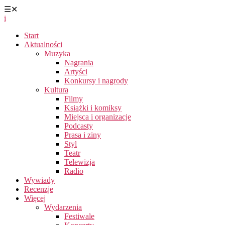
☰
✕
i
Start
Aktualności
Muzyka
Nagrania
Artyści
Konkursy i nagrody
Kultura
Filmy
Książki i komiksy
Miejsca i organizacje
Podcasty
Prasa i ziny
Styl
Teatr
Telewizja
Radio
Wywiady
Recenzje
Więcej
Wydarzenia
Festiwale