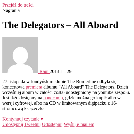
Przejdź do treści
Nagrania
The Delegators – All Aboard
Raul
2013-11-29
27 listopada w londyńskim klubie The Borderline odbyła się
koncertowa
premiera
albumu "All Aboard" The Delegators. Dzień
wcześniej album w całości został udostępniony na youtube zespołu.
Jest tkże dostępny na
bandcamp
, gdzie można go kupić albo w
wersji cyfrowej, albo na CD w limitowanym digipacku z 16-
stronicową książeczką
Kontynuuj czytanie ▾
Udostępnij
Tweetnij
Udostępnij
Wyślij e-mailem