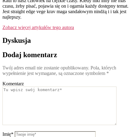
Raul to nasz człowiek na ciężkie czasy. Kiedy nikt inny nie mas
czasu, żeby pisać, pojawia się on i ogarnia każdy dostępny temat.
Jest straight edge vege krav maga sandałowym nindżą i i tak jest
najlepszy.
Zobacz więcej artykułów tego autora
Dyskusja
Dodaj komentarz
Twój adres email nie zostanie opublikowany.
Pola, których
wypełnienie jest wymagane, są oznaczone symbolem
*
Komentarz
Imię*