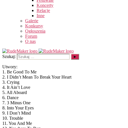
Festiwale
Koncerty
Relacje
Inne
Galerie
Konkursy
Ogłoszenia
Forum
O nas
Szukaj:
Utwory:
1. Be Good To Me
2. I Didn’t Mean To Break Your Heart
3. Crying
4. It Ain’t Love
5. All Aboard
6. Dance
7. 3 Minus One
8. Into Your Eyes
9. I Don’t Mind
10. Trouble
11. You And Me