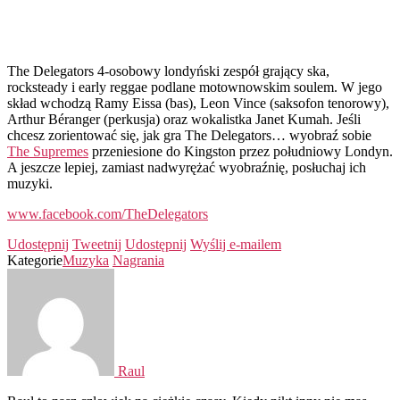
The Delegators 4-osobowy londyński zespół grający ska,
rocksteady i early reggae podlane motownowskim soulem. W jego
skład wchodzą Ramy Eissa (bas), Leon Vince (saksofon tenorowy),
Arthur Béranger (perkusja) oraz wokalistka Janet Kumah. Jeśli
chcesz zorientować się, jak gra The Delegators… wyobraź sobie
The Supremes
przeniesione do Kingston przez południowy Londyn.
A jeszcze lepiej, zamiast nadwyrężać wyobraźnię, posłuchaj ich
muzyki.
www.facebook.com/TheDelegators
Udostępnij
Tweetnij
Udostępnij
Wyślij e-mailem
Kategorie
Muzyka
Nagrania
Raul