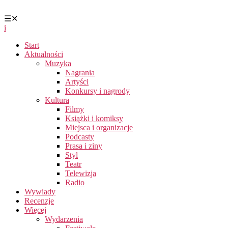
☰
✕
i
Start
Aktualności
Muzyka
Nagrania
Artyści
Konkursy i nagrody
Kultura
Filmy
Książki i komiksy
Miejsca i organizacje
Podcasty
Prasa i ziny
Styl
Teatr
Telewizja
Radio
Wywiady
Recenzje
Więcej
Wydarzenia