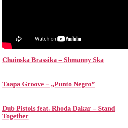
Chainska Brassika – Shmanny Ska
Taapa Groove – „Punto Negro”
Dub Pistols feat. Rhoda Dakar – Stand
Together