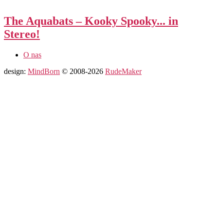
The Aquabats – Kooky Spooky​.​.​. in
Stereo!
O nas
design:
MindBorn
© 2008-2026
RudeMaker