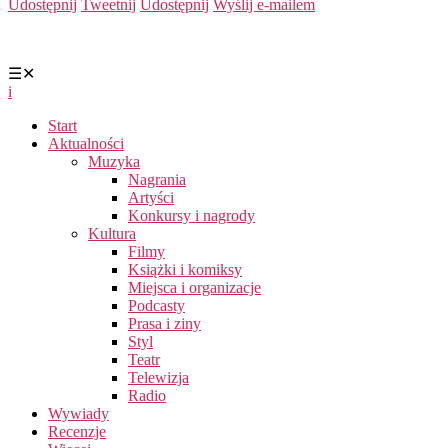
Udostępnij
Tweetnij
Udostępnij
Wyślij e-mailem
☰
✕
i
Start
Aktualności
Muzyka
Nagrania
Artyści
Konkursy i nagrody
Kultura
Filmy
Książki i komiksy
Miejsca i organizacje
Podcasty
Prasa i ziny
Styl
Teatr
Telewizja
Radio
Wywiady
Recenzje