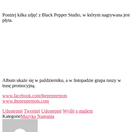
Poniżej kilka zdjęć z Black Pepper Studio, w którym nagrywana jest
płyta.
Album ukaże się w październiku, a w listopadzie grupa ruszy w
trasę promocyjną.
www.facebook.com/thepepperpots
www.thepepperpots.com
Udostępnij
Tweetnij
Udostępnij
Wyślij e-mailem
Kategorie
Muzyka
Nagrania