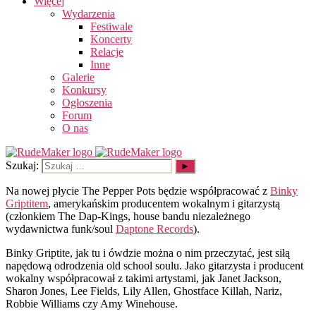
Więcej
Wydarzenia
Festiwale
Koncerty
Relacje
Inne
Galerie
Konkursy
Ogłoszenia
Forum
O nas
Szukaj:
Na nowej płycie The Pepper Pots będzie współpracować z
Binky
Griptitem
, amerykańskim producentem wokalnym i gitarzystą
(członkiem The Dap-Kings, house bandu niezależnego
wydawnictwa funk/soul
Daptone Records
).
Binky Griptite, jak tu i ówdzie można o nim przeczytać, jest siłą
napędową odrodzenia old school soulu. Jako gitarzysta i producent
wokalny współpracował z takimi artystami, jak Janet Jackson,
Sharon Jones, Lee Fields, Lily Allen, Ghostface Killah, Nariz,
Robbie Williams czy Amy Winehouse.