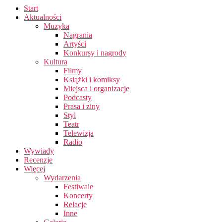
Start
Aktualności
Muzyka
Nagrania
Artyści
Konkursy i nagrody
Kultura
Filmy
Książki i komiksy
Miejsca i organizacje
Podcasty
Prasa i ziny
Styl
Teatr
Telewizja
Radio
Wywiady
Recenzje
Więcej
Wydarzenia
Festiwale
Koncerty
Relacje
Inne