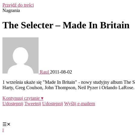
Przejdź do treści
Nagrania
The Selecter – Made In Britain
Raul
2011-08-02
1 września ukaże się "Made In Britain" - nowy studyjny album The S
Harty, Greg Coulson, John Thompson, Neil Pyzer i Orlando LaRose.
Kontynuuj czytanie ▾
Udostępnij
Tweetnij
Udostępnij
Wyślij e-mailem
☰
✕
i