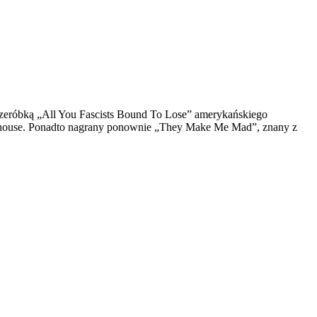
przeróbką „All You Fascists Bound To Lose” amerykańskiego
inehouse. Ponadto nagrany ponownie „They Make Me Mad”, znany z