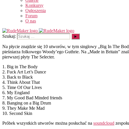
Galerie
Konkursy
Ogłoszenia
Forum
O nas
Szukaj:
Na płycie znajdzie się 10 utworów, w tym singlowy „Big In The Body
pieśniarza folkowego Woody’ego Guthrie. Na „Made in Britain” zna
pierwszej płyty The Selecter.
1. Big in The Body
2. Fuck Art Let’s Dance
3. Back to Black
4. Think About That
5. Time Of Our Lives
6. My England
7. My Good Bad Minded friends
8. Banging on a Big Drum
9. They Make Me Mad
10. Second Skin
Próbek wszystkich utworów można posłuchać na
soundcloud
zespołu