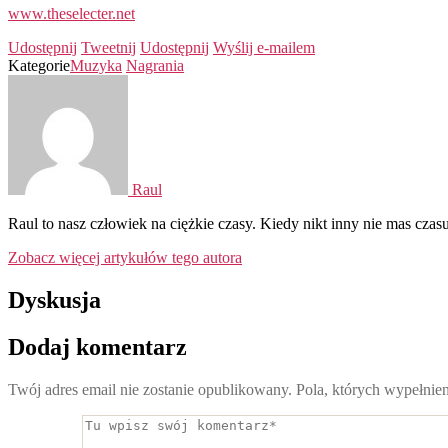
www.theselecter.net
Udostępnij
Tweetnij
Udostępnij
Wyślij e-mailem
Kategorie
Muzyka
Nagrania
Raul
Raul to nasz człowiek na ciężkie czasy. Kiedy nikt inny nie mas czasu
Zobacz więcej artykułów tego autora
Dyskusja
Dodaj komentarz
Twój adres email nie zostanie opublikowany.
Pola, których wypełnie