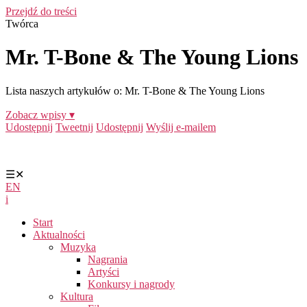
Przejdź do treści
Twórca
Mr. T-Bone & The Young Lions
Lista naszych artykułów o: Mr. T-Bone & The Young Lions
Zobacz wpisy ▾
Udostępnij
Tweetnij
Udostępnij
Wyślij e-mailem
☰
✕
EN
i
Start
Aktualności
Muzyka
Nagrania
Artyści
Konkursy i nagrody
Kultura