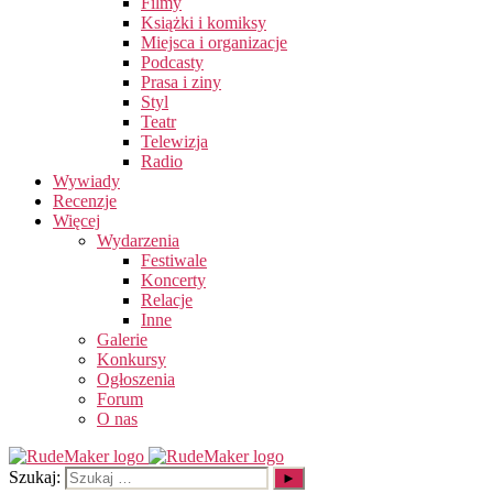
Filmy
Książki i komiksy
Miejsca i organizacje
Podcasty
Prasa i ziny
Styl
Teatr
Telewizja
Radio
Wywiady
Recenzje
Więcej
Wydarzenia
Festiwale
Koncerty
Relacje
Inne
Galerie
Konkursy
Ogłoszenia
Forum
O nas
Szukaj: