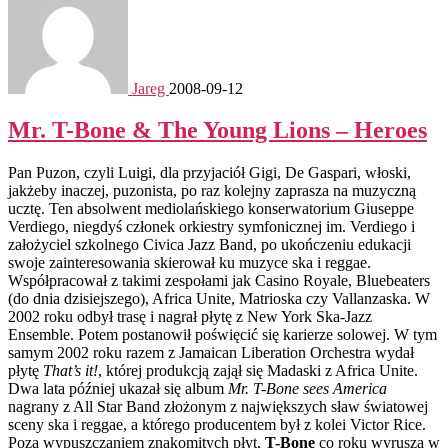
Jareg
2008-09-12
Mr. T-Bone & The Young Lions – Heroes
Pan Puzon, czyli Luigi, dla przyjaciół Gigi, De Gaspari, włoski,
jakżeby inaczej, puzonista, po raz kolejny zaprasza na muzyczną
ucztę. Ten absolwent mediolańskiego konserwatorium Giuseppe
Verdiego, niegdyś członek orkiestry symfonicznej im. Verdiego i
założyciel szkolnego Civica Jazz Band, po ukończeniu edukacji
swoje zainteresowania skierował ku muzyce ska i reggae.
Współpracował z takimi zespołami jak Casino Royale, Bluebeaters
(do dnia dzisiejszego), Africa Unite, Matrioska czy Vallanzaska. W
2002 roku odbył trasę i nagrał płytę z New York Ska-Jazz
Ensemble. Potem postanowił poświęcić się karierze solowej. W tym
samym 2002 roku razem z Jamaican Liberation Orchestra wydał
płytę
That’s it!
, której produkcją zajął się Madaski z Africa Unite.
Dwa lata później ukazał się album
Mr. T-Bone sees America
nagrany z All Star Band złożonym z największych sław światowej
sceny ska i reggae, a którego producentem był z kolei Victor Rice.
Poza wypuszczaniem znakomitych płyt,
T-Bone
co roku wyrusza w