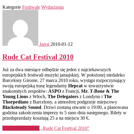
Kategorie
Festiwale
Wydarzenia
Jareg
2010-01-12
Rude Cat Festival 2010
Już za dwa miesiące odbędzie się jeden z najciekawszych
europejskich festiwali muzyki jamajskiej. W położonej niedaleko
Barcelony Gironie, 27 marca 2010 roku, wystąpi rozpoczynający
swoją europejską trasę legendarny
Hepcat
w towarzystwie
znakomitych zespołów:
ASPO
z Francji,
Mr. T-Bone & The
Young Lions
z Włoch,
The Delegators
z Londynu i
The
Thorpedians
z Barcelony, a atmosferę podgrzeje miejscowy
Blacksteady Sound
. Drzwi zostaną otwarte o 19:00, a planowana
godzina zakończenia imprezy to 5 rano dnia następnego. Bilety w
przedsprzedaży kosztują 25 a na miejscu 30 €.
Kontynuuj czytanie
„Rude Cat Festival 2010”