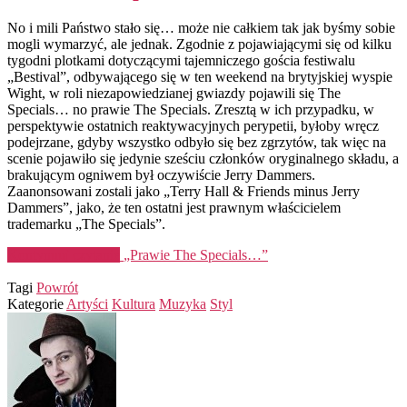
No i mili Państwo stało się… może nie całkiem tak jak byśmy sobie
mogli wymarzyć, ale jednak. Zgodnie z pojawiającymi się od kilku
tygodni plotkami dotyczącymi tajemniczego gościa festiwalu
„Bestival”, odbywającego się w ten weekend na brytyjskiej wyspie
Wight, w roli niezapowiedzianej gwiazdy pojawili się The
Specials… no prawie The Specials. Zresztą w ich przypadku, w
perspektywie ostatnich reaktywacyjnych perypetii, byłoby wręcz
podejrzane, gdyby wszystko odbyło się bez zgrzytów, tak więc na
scenie pojawiło się jedynie sześciu członków oryginalnego składu, a
brakującym ogniwem był oczywiście Jerry Dammers.
Zaanonsowani zostali jako „Terry Hall & Friends minus Jerry
Dammers”, jako, że ten ostatni jest prawnym właścicielem
trademarku „The Specials”.
Kontynuuj czytanie
„Prawie The Specials…”
Tagi
Powrót
Kategorie
Artyści
Kultura
Muzyka
Styl