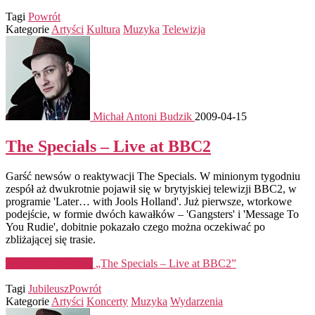
Tagi
Powrót
Kategorie
Artyści
Kultura
Muzyka
Telewizja
Michał Antoni Budzik
2009-04-15
The Specials – Live at BBC2
Garść newsów o reaktywacji The Specials. W minionym tygodniu
zespół aż dwukrotnie pojawił się w brytyjskiej telewizji BBC2, w
programie 'Later… with Jools Holland'. Już pierwsze, wtorkowe
podejście, w formie dwóch kawałków – 'Gangsters' i 'Message To
You Rudie', dobitnie pokazało czego można oczekiwać po
zbliżającej się trasie.
Kontynuuj czytanie
„The Specials – Live at BBC2”
Tagi
Jubileusz
Powrót
Kategorie
Artyści
Koncerty
Muzyka
Wydarzenia