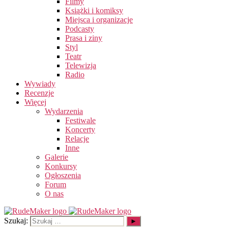
Filmy
Książki i komiksy
Miejsca i organizacje
Podcasty
Prasa i ziny
Styl
Teatr
Telewizja
Radio
Wywiady
Recenzje
Więcej
Wydarzenia
Festiwale
Koncerty
Relacje
Inne
Galerie
Konkursy
Ogłoszenia
Forum
O nas
Szukaj: