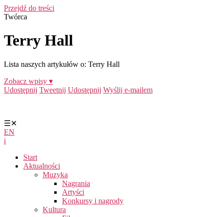
Przejdź do treści
Twórca
Terry Hall
Lista naszych artykułów o: Terry Hall
Zobacz wpisy ▾
Udostępnij
Tweetnij
Udostępnij
Wyślij e-mailem
☰
✕
EN
i
Start
Aktualności
Muzyka
Nagrania
Artyści
Konkursy i nagrody
Kultura