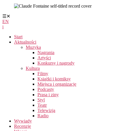
☰
✕
EN
i
Start
Aktualności
Muzyka
Nagrania
Artyści
Konkursy i nagrody
Kultura
Filmy
Książki i komiksy
Miejsca i organizacje
Podcasty
Prasa i ziny
Styl
Teatr
Telewizja
Radio
Wywiady
Recenzje