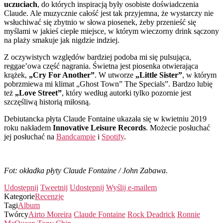
uczuciach
, do których inspiracją były osobiste doświadczenia
Claude. Ale muzycznie całość jest tak przyjemna, że wystarczy nie
wsłuchiwać się zbytnio w słowa piosenek, żeby przenieść się
myślami w jakieś ciepłe miejsce, w którym wieczorny drink sączony
na plaży smakuje jak nigdzie indziej.
Z oczywistych względów bardziej podoba mi się pulsująca,
reggae’owa część nagrania. Świetna jest piosenka otwierająca
krążek,
„Cry For Another”
. W utworze
„Little Sister”
, w którym
pobrzmiewa mi klimat „Ghost Town” The Specials”. Bardzo lubię
też
„Love Street”
, który według autorki tylko pozornie jest
szczęśliwą historią miłosną.
Debiutancka płyta Claude Fontaine ukazała się w kwietniu 2019
roku nakładem
Innovative Leisure Records
. Możecie posłuchać
jej posłuchać na
Bandcampie
i
Spotify
.
Fot: okładka płyty Claude Fontaine / John Zabawa.
Udostępnij
Tweetnij
Udostępnij
Wyślij e-mailem
Kategorie
Recenzje
Tagi
Album
Twórcy
Airto Moreira
Claude Fontaine
Rock Deadrick
Ronnie