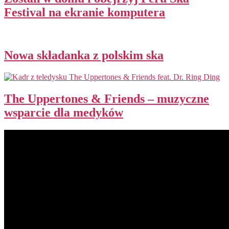
Festival na ekranie komputera
Nowa składanka z polskim ska
The Uppertones & Friends – muzyczne
wsparcie dla medyków