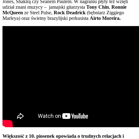
Jones, Shakirą czy Seanem Paulem. W nagraniu płyty też wzięli
udział znani muzycy – jamajski gitarzysta
Tony Chin
,
Ronnie
McQueen
ze Steel Pulse,
Rock Deadrick
(bębniarz Ziggiego
Marleya) oraz świetny brazylijski perkusista
Airto Moreira.
Większość z 10. piosenek opowiada o trudnych relacjach i