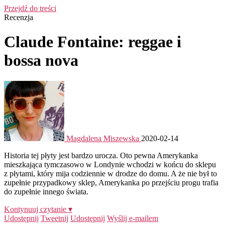
Przejdź do treści
Recenzja
Claude Fontaine: reggae i
bossa nova
Magdalena Miszewska
2020-02-14
Historia tej płyty jest bardzo urocza. Oto pewna Amerykanka
mieszkająca tymczasowo w Londynie wchodzi w końcu do sklepu
z płytami, który mija codziennie w drodze do domu. A że nie był to
zupełnie przypadkowy sklep, Amerykanka po przejściu progu trafia
do zupełnie innego świata.
Kontynuuj czytanie ▾
Udostępnij
Tweetnij
Udostępnij
Wyślij e-mailem