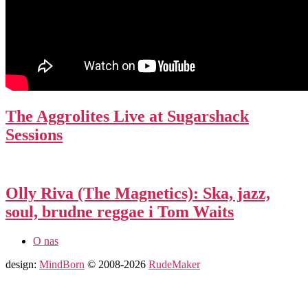
The Aggrolites Live at Sugarshack
Sessions
Olly Riva (The Magnetics): Ska, jazz,
soul, brudne reggae i Tom Waits
O nas
design:
MindBorn
© 2008-2026
RudeMaker