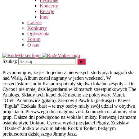
Festiwale
Koncerty
Relacje
Inne
Galerie
Konkursy
Ogłoszenia
Forum
O nas
Szukaj:
Przypomnijmy, że jest to jedno z pierwszych studyjnych nagrań ska
nad Wisłą. Album został nagrany w jeden weekend . W
szczecińskim studiu Kakadu spotkały się dwa lokalne zespoły – Dr.
Cycos i nie mniej dziś legendarni w klimatach streetpunkowych The
Analogs. Składy tych kapel dość mocno się pokrywały. Marek
“Oreł” Adamowicz (gitara), Ziemowit Pawluk (perkusja) i Paweł
“Piguła” Czekała (bas) – te trzy osoby miały swój udział w obydwu
projektach. Pierwszego dnia nagrana została muzyka na albumy obu
grup. Dalsze dni poświęcono na wokale i miksy. Pierwszą i zarazem
ostatnią płytę Doktora Cycosa wydał przyjaciel Piguły, Zdzisław
“Dzidek” Jodko w swoim labelu Rock’n’Roller, bedącym
prekursorem dzisiejszego Jimmy Jazz.