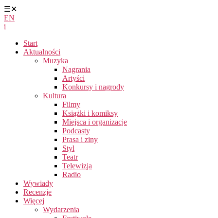
☰
✕
EN
i
Start
Aktualności
Muzyka
Nagrania
Artyści
Konkursy i nagrody
Kultura
Filmy
Książki i komiksy
Miejsca i organizacje
Podcasty
Prasa i ziny
Styl
Teatr
Telewizja
Radio
Wywiady
Recenzje
Więcej
Wydarzenia