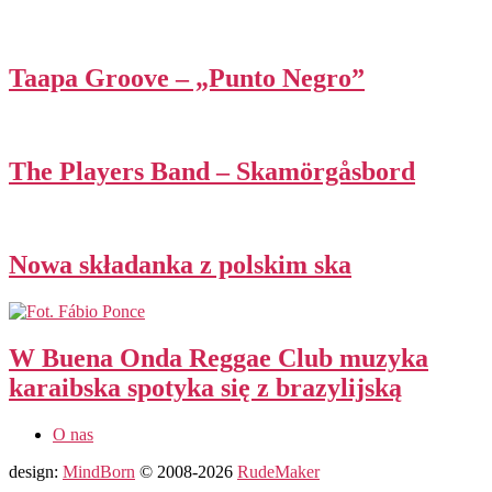
Taapa Groove – „Punto Negro”
The Players Band – Skamörgåsbord
Nowa składanka z polskim ska
W Buena Onda Reggae Club muzyka
karaibska spotyka się z brazylijską
O nas
design:
MindBorn
© 2008-2026
RudeMaker