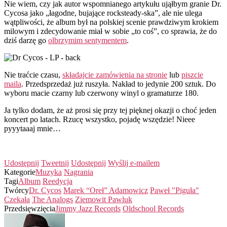
Nie wiem, czy jak autor wspomnianego artykułu ująłbym granie Dr.
Cycosa jako „łagodne, bujające rocksteady-ska”, ale nie ulega
wątpliwości, że album był na polskiej scenie prawdziwym krokiem
milowym i zdecydowanie miał w sobie „to coś”, co sprawia, że do
dziś darzę go
olbrzymim sentymentem
.
Nie traćcie czasu,
składajcie zamówienia na stronie
lub
piszcie
maila
. Przedsprzedaż już ruszyła. Nakład to jedynie 200 sztuk. Do
wyboru macie czarny lub czerwony winyl o gramaturze 180.
Ja tylko dodam, że aż prosi się przy tej pięknej okazji o choć jeden
koncert po latach. Rzucę wszystko, pojadę wszędzie! Nieee
pyyytaaaj mnie…
Udostępnij
Tweetnij
Udostępnij
Wyślij e-mailem
Kategorie
Muzyka
Nagrania
Tagi
Album
Reedycja
Twórcy
Dr. Cycos
Marek “Oreł” Adamowicz
Paweł "Piguła"
Czekała
The Analogs
Ziemowit Pawluk
Przedsięwzięcia
Jimmy Jazz Records
Oldschool Records