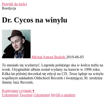
Przejdź do treści
Reedycja
Dr. Cycos na winylu
Michał Antoni Budzik
2019-06-05
To musiało się wydarzyć. Legenda polskiego ska w końcu trafia na
wosk. Oryginalnie album został wydany na kasecie w 1996 roku.
Kilka lat później doczekał się edycji na CD. Teraz ląduje na winylu
wspólnym nakładem Oldschool Records i świętującej 30. urodziny
Jimmy Jazz Records.
Kontynuuj czytanie ▾
Udostępnij
Tweetnij
Udostępnij
Wyślij e-mailem