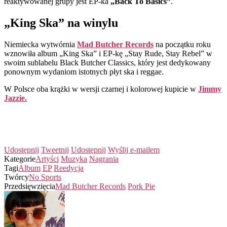
reaktywowanej grupy jest EP-ka
„Back To Basics”
.
„King Ska” na winylu
Niemiecka wytwórnia
Mad Butcher Records
na początku roku
wznowiła album „King Ska” i EP-kę „Stay Rude, Stay Rebel” w
swoim sublabelu Black Butcher Classics, który jest dedykowany
ponownym wydaniom istotnych płyt ska i reggae.
W Polsce oba krążki w wersji czarnej i kolorowej kupicie w
Jimmy
Jazzie.
Udostępnij
Tweetnij
Udostępnij
Wyślij e-mailem
Kategorie
Artyści
Muzyka
Nagrania
Tagi
Album
EP
Reedycja
Twórcy
No Sports
Przedsięwzięcia
Mad Butcher Records
Pork Pie