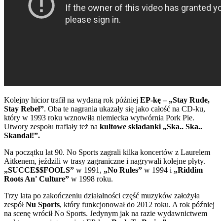
Kolejny hicior trafił na wydaną rok później
EP-kę – „Stay Rude,
Stay Rebel”
. Oba te nagrania ukazały się jako całość na CD-ku,
który w 1993 roku wznowiła niemiecka wytwórnia Pork Pie.
Utwory zespołu trafiały też na
kultowe składanki „Ska.. Ska..
Skandal!”.
Na początku lat 90. No Sports zagrali kilka koncertów z Laurelem
Aitkenem, jeździli w trasy zagraniczne i nagrywali kolejne płyty.
„SUCCE$$FOOLS”
w 1991,
„No Rules”
w 1994 i
„Riddim
Roots An' Culture”
w 1998 roku.
Trzy lata po zakończeniu działalności część muzyków założyła
zespół
Nu Sports
, który funkcjonował do 2012 roku. A rok później
na scenę wrócił No Sports. Jedynym jak na razie wydawnictwem