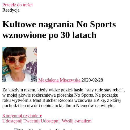
Przejdź do treści
Reedycja
Kultowe nagrania No Sports
wznowione po 30 latach
Magdalena Miszewska
2020-02-28
Za każdym razem, kiedy widzę gdzieś hasło "stay rude stay rebel",
w mojej głowie rozbrzmiewa piosenka No Sports. Na początku
roku wytwórnia Mad Butcher Records wznowiła EP-kę, z której
pochodzi ten utwór i debiutancki album Niemców na winylu.
Kontynuuj czytanie ▾
Udostępnij
Tweetnij
Udostępnij
Wyślij e-mailem