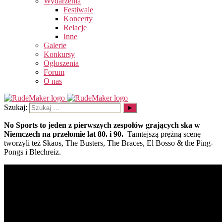
Wydarzenia
Festiwale
Koncerty
Relacje
Inne
Galerie
Konkursy
Ogłoszenia
Forum
O nas
Szukaj:
No Sports to jeden z pierwszych zespołów grających ska w
Niemczech na przełomie lat 80. i 90.
Tamtejszą prężną scenę
tworzyli też Skaos, The Busters, The Braces, El Bosso & the Ping-
Pongs i Blechreiz.