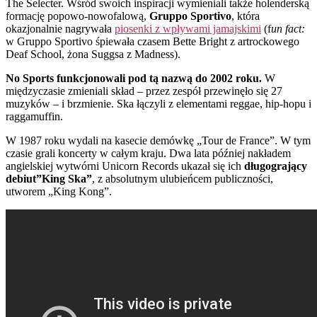
The Selecter. Wśród swoich inspiracji wymieniali także holenderską
formację popowo-nowofalową,
Gruppo Sportivo
, która
okazjonalnie nagrywała
piosenki z wpływami jamajskimi
(f
un fact:
w Gruppo Sportivo śpiewała czasem Bette Bright z artrockowego
Deaf School, żona Suggsa z Madness).
No Sports funkcjonowali pod tą nazwą do 2002 roku.
W
międzyczasie zmieniali skład – przez zespół przewinęło się 27
muzyków – i brzmienie. Ska łączyli z elementami reggae, hip-hopu i
raggamuffin.
W 1987 roku wydali na kasecie demówkę „Tour de France”. W tym
czasie grali koncerty w całym kraju. Dwa lata później nakładem
angielskiej wytwórni Unicorn Records ukazał się ich
długogrający
debiut”King Ska”
, z absolutnym ulubieńcem publiczności,
utworem „King Kong”.