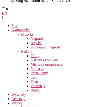
☰
✕
EN
i
Start
Aktualności
Muzyka
Nagrania
Artyści
Konkursy i nagrody
Kultura
Filmy
Książki i komiksy
Miejsca i organizacje
Podcasty
Prasa i ziny
Styl
Teatr
Telewizja
Radio
Wywiady
Recenzje
Więcej