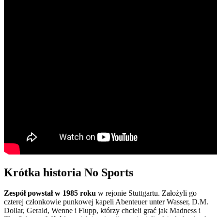
Krótka historia No Sports
Zespół powstał w 1985 roku
w rejonie Stuttgartu. Założyli go
czterej członkowie punkowej kapeli Abenteuer unter Wasser, D.M.
Dollar, Gerald, Wenne i Flupp, którzy chcieli grać jak Madness i