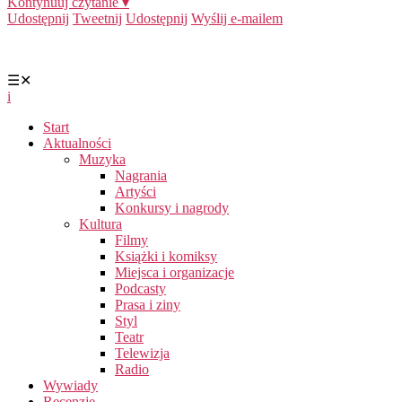
Kontynuuj czytanie ▾
Udostępnij
Tweetnij
Udostępnij
Wyślij e-mailem
☰
✕
i
Start
Aktualności
Muzyka
Nagrania
Artyści
Konkursy i nagrody
Kultura
Filmy
Książki i komiksy
Miejsca i organizacje
Podcasty
Prasa i ziny
Styl
Teatr
Telewizja
Radio
Wywiady
Recenzje