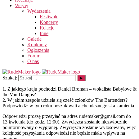
Więcej
Wydarzenia
Festiwale
Koncerty
Relacje
Inne
Galerie
Konkursy
Ogłoszenia
Forum
O nas
Szukaj:
1. Z jakiego kraju pochodzi Daniel Broman – wokalista Babylove &
the Van Dangos?
2. W jakim zespole udziela się cześć członków The Bartenders?
Podpowiedź: w tym roku poszukiwali alchemicznego ska kamienia.
Odpowiedzi proszę przesyłać na adres rudemaker@gmail.com do
13 kwietnia (do godz. 12:00). Zwycięzca zostanie niezwłocznie
poinformowany o wygranej. Zwycięzca zostanie wylosowany, więc
kolejność przysyłania odpowiedzi nie będzie miała wpływu na
wygraną.