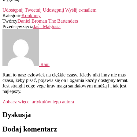
Udostępnij
Tweetnij
Udostępnij
Wyślij e-mailem
Kategorie
Konkursy
Twórcy
Daniel Broman
The Bartenders
Przedsięwzięcia
Jaś i Małgosia
Raul
Raul to nasz człowiek na ciężkie czasy. Kiedy nikt inny nie mas
czasu, żeby pisać, pojawia się on i ogarnia każdy dostępny temat.
Jest straight edge vege krav maga sandałowym nindżą i i tak jest
najlepszy.
Zobacz więcej artykułów tego autora
Dyskusja
Dodaj komentarz