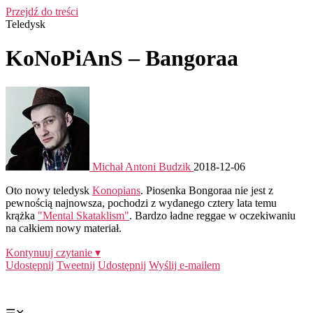
Przejdź do treści
Teledysk
KoNoPiAnS – Bangoraa
Michał Antoni Budzik
2018-12-06
Oto nowy teledysk
Konopians
. Piosenka Bongoraa nie jest z
pewnością najnowsza, pochodzi z wydanego cztery lata temu
krążka
"Mental Skataklism"
. Bardzo ładne reggae w oczekiwaniu
na całkiem nowy materiał.
Kontynuuj czytanie ▾
Udostępnij
Tweetnij
Udostępnij
Wyślij e-mailem