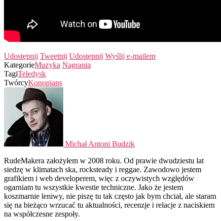
Udostępnij
Tweetnij
Udostępnij
Wyślij e-mailem
Kategorie
Muzyka
Nagrania
Tagi
Teledysk
Twórcy
Konopians
Michał Antoni Budzik
RudeMakera założyłem w 2008 roku. Od prawie dwudziestu lat
siedzę w klimatach ska, rocksteady i reggae. Zawodowo jestem
grafikiem i web developerem, więc z oczywistych względów
ogarniam tu wszystkie kwestie techniczne. Jako że jestem
koszmarnie leniwy, nie piszę tu tak często jak bym chciał, ale staram
się na bieżąco wrzucać tu aktualności, recenzje i relacje z naciskiem
na współczesne zespoły.