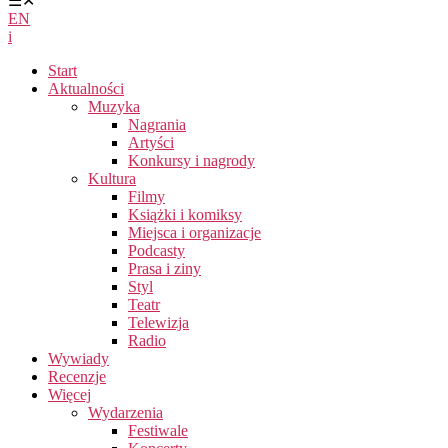
☰
✕
EN
i
Start
Aktualności
Muzyka
Nagrania
Artyści
Konkursy i nagrody
Kultura
Filmy
Książki i komiksy
Miejsca i organizacje
Podcasty
Prasa i ziny
Styl
Teatr
Telewizja
Radio
Wywiady
Recenzje
Więcej
Wydarzenia
Festiwale