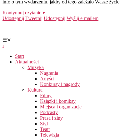
info o tym wydarzeniu, jakby od tego zależało Wasze życie.
Kontynuuj czytanie ▾
Udostępnij
Tweetnij
Udostępnij
Wyślij e-mailem
☰
✕
i
Start
Aktualności
Muzyka
Nagrania
Artyści
Konkursy i nagrody
Kultura
Filmy
Książki i komiksy
Miejsca i organizacje
Podcasty
Prasa i ziny
Styl
Teatr
Telewizja