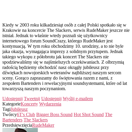
Kiedy w 2003 roku kilkadziesiąt osób z całej Polski spotkało się w
Krakowie na koncercie The Slackers, serwis RudeMaker jeszcze nie
istniał. Jednak to właśnie wtedy poznali się użytkownicy
internetowego forum SoundCrazy, którego RudeMaker jest
kontynuacją. W tym roku obchodzimy 10. urodziny, a to nie byle
jaka okazja, wymagająca imprezy z solidnym przytupem. Jednak
takiego wykopu z półobrotu jak koncert The Slackers nie
spodziewaliśmy się w najśmielszych oczekiwaniach. Z olbrzymią
radością będziemy obchodzić nasz okrągły jubileusz przy
dźwiękach nowojorskich weteranów najbliższej naszym sercom
sceny. Gorąco zapraszamy do świętowania razem z nami, z
zespołem Bartenders i rewelacyjnymi soundsystemami, które od lat
towarzyszą naszym poczynaniom.
Udostępnij
Tweetnij
Udostępnij
Wyślij e-mailem
Kategorie
Koncerty
Wydarzenia
Tagi
Jubileusz
Twórcy
6T's Club
Bigger Boss Sound
Hot Shot Sound
The
Bartenders
The Slackers
Przedsięwzięcia
RudeMaker