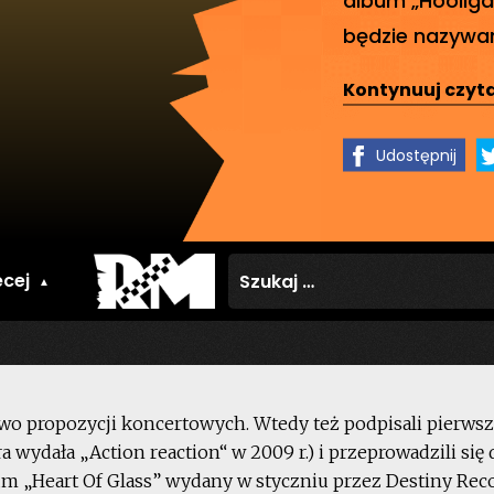
będzie nazywan
Kontynuuj czyta
Udostępnij
Szukaj:
cej
wo propozycji koncertowych. Wtedy też podpisali pierws
wydała „Action reaction“ w 2009 r.) i przeprowadzili się d
m „Heart Of Glass” wydany w styczniu przez Destiny Reco