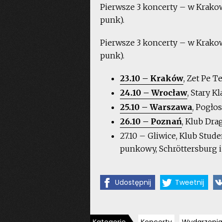
Pierwsze 3 koncerty – w Krakowi
punk).
Pierwsze 3 koncerty – w Krakowi
punk).
23.10 – Kraków
, Zet Pe T
24.10 – Wrocław
, Stary K
25.10 – Warszawa
, Pogło
26.10 – Poznań
, Klub Dra
27.10 – Gliwice, Klub Stu
punkowy, Schröttersburg i 
Udostępnij
Tweetnij