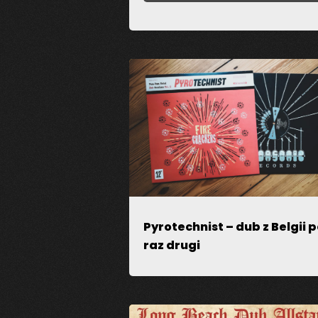
Dodaj komentarz
Twój adres email nie zostanie opub
Pyrotechnist – dub z Belgii 
raz drugi