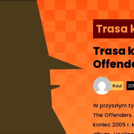
Trasa 
Trasa 
Offend
Raul
20
W przyszłym ty
The Offenders.
koniec 2005 r.
album „Hooliga