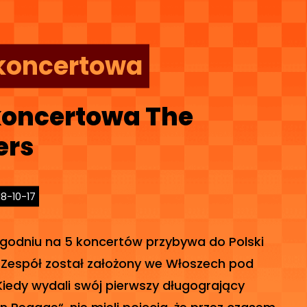
koncertowa
koncertowa The
ers
18-10-17
godniu na 5 koncertów przybywa do Polski
 Zespół został założony we Włoszech pod
 Kiedy wydali swój pierwszy długogrający
n Reggae“, nie mieli pojęcia, że przez czasem