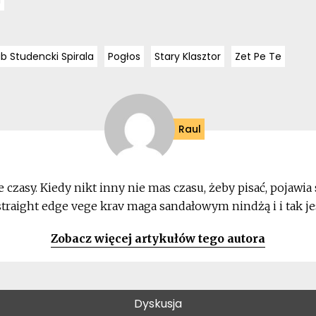
a
ub Studencki Spirala
Pogłos
Stary Klasztor
Zet Pe Te
Raul
e czasy. Kiedy nikt inny nie mas czasu, żeby pisać, pojawia
 straight edge vege krav maga sandałowym nindżą i i tak jes
Zobacz więcej artykułów tego autora
Dyskusja