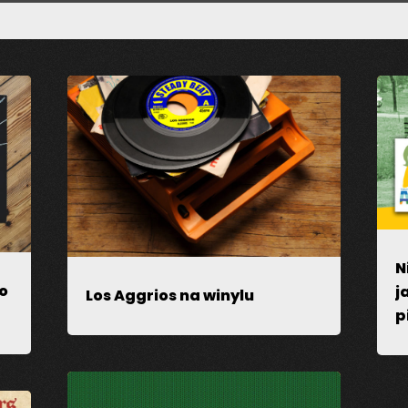
likowany.
Pola, których wypełnienie jest wymagane, są oznac
N
po
j
Los Aggrios na winylu
p