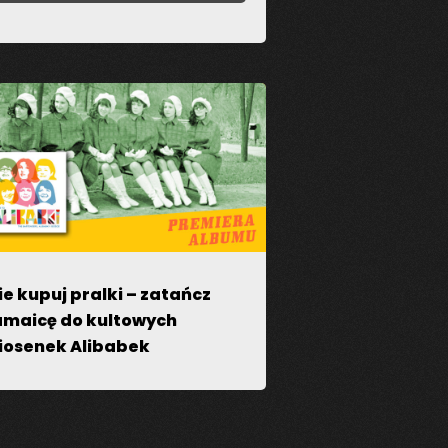
zone symbolem
*
ie kupuj pralki – zatańcz
amaicę do kultowych
iosenek Alibabek