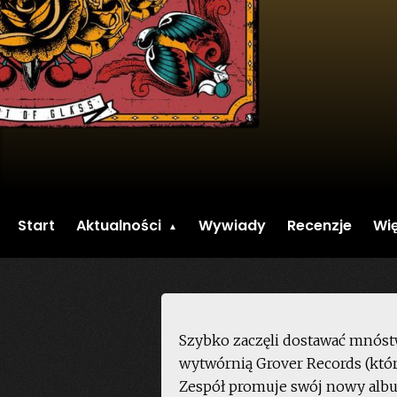
Start
Aktualności
Wywiady
Recenzje
Wię
Szybko zaczęli dostawać mnóst
wytwórnią Grover Records (która 
Zespół promuje swój nowy albu