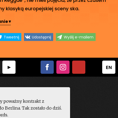
y klasyką europejskiej sceny ska.
nie ▾
Tweetnij
Udostępnij
Wyślij e-mailem
EN
zy poważny kontrakt z
o Berlina. Tak zostało do dziś.
rds.