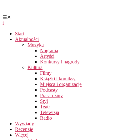
☰
✕
i
Start
Aktualności
Muzyka
Nagrania
Artyści
Konkursy i nagrody
Kultura
Filmy
Książki i komiksy
Miejsca i organizacje
Podcasty
Prasa i ziny
Styl
Teatr
Telewizja
Radio
Wywiady
Recenzje
Więcej