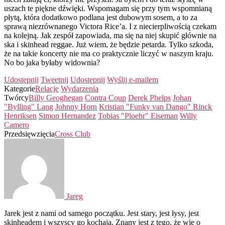
uszach te piękne dźwięki. Wspomagam się przy tym wspomnianą
płytą, która dodatkowo podlana jest dubowym sosem, a to za
sprawą niezrównanego Victora Rice’a. I z niecierpliwością czekam
na kolejną. Jak zespół zapowiada, ma się na niej skupić głównie na
ska i skinhead reggae. Już wiem, że będzie petarda. Tylko szkoda,
że na takie koncerty nie ma co praktycznie liczyć w naszym kraju.
No bo jaka byłaby widownia?
Udostępnij
Tweetnij
Udostępnij
Wyślij e-mailem
Kategorie
Relacje
Wydarzenia
Twórcy
Billy Geoghegan
Contra Coup
Derek Phelps
Johan
"Bylling" Lang
Johnny Horn
Kristian "Funky van Dango" Rinck
Henriksen
Simon Hernandez
Tobias "Ploehr" Eiseman
Willy
Camero
Przedsięwzięcia
Cross Club
Jareg
Jarek jest z nami od samego początku. Jest stary, jest łysy, jest
skinheadem i wszyscy go kochają. Znany jest z tego, że wie o