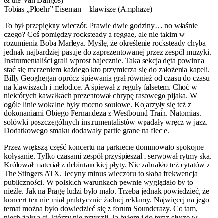
& the Van Dangos)
Tobias „Ploehr” Eiseman – klawisze (Amphaze)
To był przepiękny wieczór. Prawie dwie godziny… no właśnie
czego? Coś pomiędzy rocksteady a reggae, ale nie takim w
rozumienia Boba Marleya. Myślę, że określenie rocksteady chyba
jednak najbardziej pasuje do zaprezentowanej przez zespół muzyki.
Instrumentaliści grali wprost bajecznie. Taka sekcja dęta powinna
stać się marzeniem każdego kto przymierza się do założenia kapeli.
Billy Geoghegan oprócz śpiewania grał również od czasu do czasu
na klawiszach i melodice. A śpiewał z reguły falsetem. Choć w
niektórych kawałkach prezentował chrypę rasowego pijaka. W
ogóle linie wokalne były mocno soulowe. Kojarzyły się też z
dokonaniami Obiego Fernandeza z Westbound Train. Natomiast
solówki poszczególnych instrumentalistów wpadały wręcz w jazz.
Dodatkowego smaku dodawały partie grane na flecie.
Przez większą część koncertu na parkiecie dominowało spokojne
kołysanie. Tylko czasami zespół przyśpieszał i serwował rytmy ska.
Królował materiał z debiutanckiej płyty. Nie zabrakło też cytatów z
The Stingers ATX. Jedyny minus wieczoru to słaba frekwencja
publiczności. W polskich warunkach pewnie wyglądało by to
nieźle. Jak na Pragę ludzi było mało. Trzeba jednak powiedzieć, że
koncert ten nie miał praktycznie żadnej reklamy. Najwięcej na jego
temat można było dowiedzieć się z forum Soundcrazy. Co tam,
niech żałują ci, którzy nie przyszli. Ja byłem i do teraz słyszę w