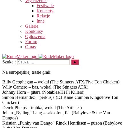
Wydarzenia
Festiwale
Koncerty
Relacje
Inne
Galerie
Konkursy
Ogłoszenia
Forum
O nas
Szukaj:
Na europejskiej trasie grali:
Billy Geoghegan – wokal (The Stingers ATX/Five Ton Chicken)
Willy Camero – bas, wokal (The Stingers ATX)
Johnny Horn – gitara (Notables/Hi Fi Killers)
Simon Hernandez – perkusja (DJ Kane-Cumbia Kings/Five Ton
Chicken)
Derek Phelps – trąbka, wokal (The Articles)
Johan „Bylling” Lang – saksofon, flet (Babylove & the Van
Dangos)
Kristian „Funky van Dango” Rinck Henriksen – puzon (Babylove