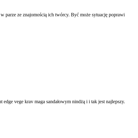
e w parze ze znajomością ich twórcy. Być może sytuację poprawi
ght edge vege krav maga sandałowym nindżą i i tak jest najlepszy.