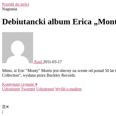
Przejdź do treści
Nagrania
Debiutancki album Erica „Mon
Raul
2011-03-17
Mimo, iż Eric "Monty" Morris jest obecny na scenie od ponad 50 lat t
Collection", wydana przez Buckley Records.
Kontynuuj czytanie ▾
Udostępnij
Tweetnij
Udostępnij
Wyślij e-mailem
☰
✕
i