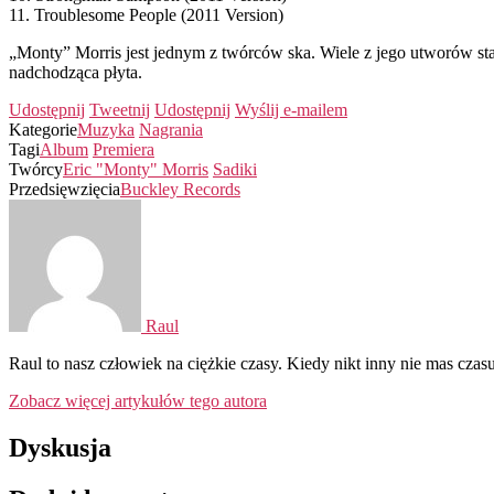
11. Troublesome People (2011 Version)
„Monty” Morris jest jednym z twórców ska. Wiele z jego utworów sta
nadchodząca płyta.
Udostępnij
Tweetnij
Udostępnij
Wyślij e-mailem
Kategorie
Muzyka
Nagrania
Tagi
Album
Premiera
Twórcy
Eric "Monty" Morris
Sadiki
Przedsięwzięcia
Buckley Records
Raul
Raul to nasz człowiek na ciężkie czasy. Kiedy nikt inny nie mas czasu
Zobacz więcej artykułów tego autora
Dyskusja