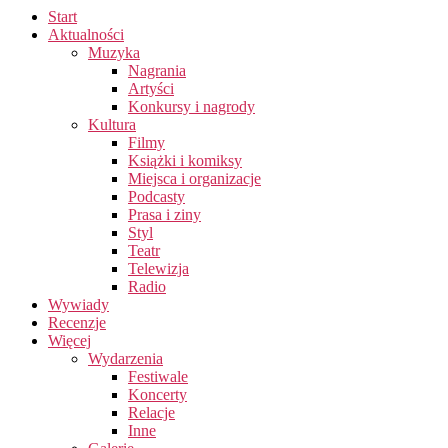
Start
Aktualności
Muzyka
Nagrania
Artyści
Konkursy i nagrody
Kultura
Filmy
Książki i komiksy
Miejsca i organizacje
Podcasty
Prasa i ziny
Styl
Teatr
Telewizja
Radio
Wywiady
Recenzje
Więcej
Wydarzenia
Festiwale
Koncerty
Relacje
Inne