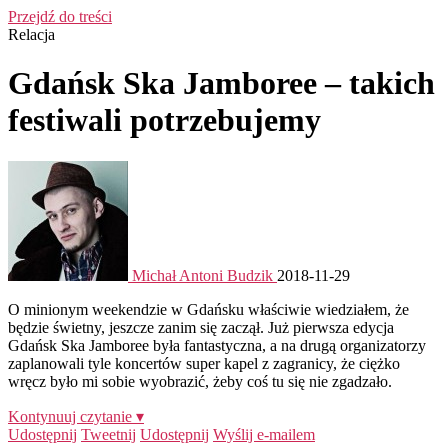
Przejdź do treści
Relacja
Gdańsk Ska Jamboree – takich
festiwali potrzebujemy
Michał Antoni Budzik
2018-11-29
O minionym weekendzie w Gdańsku właściwie wiedziałem, że
będzie świetny, jeszcze zanim się zaczął. Już pierwsza edycja
Gdańsk Ska Jamboree była fantastyczna, a na drugą organizatorzy
zaplanowali tyle koncertów super kapel z zagranicy, że ciężko
wręcz było mi sobie wyobrazić, żeby coś tu się nie zgadzało.
Kontynuuj czytanie ▾
Udostępnij
Tweetnij
Udostępnij
Wyślij e-mailem