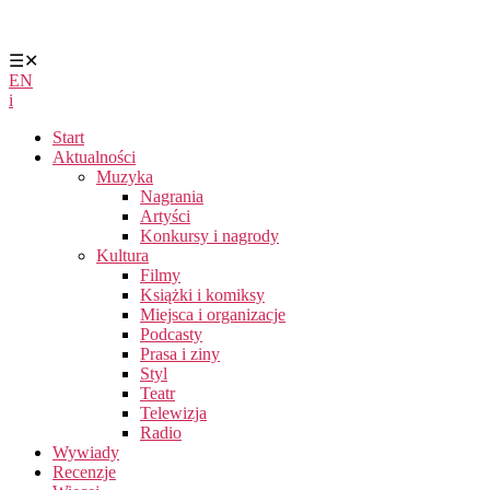
☰
✕
EN
i
Start
Aktualności
Muzyka
Nagrania
Artyści
Konkursy i nagrody
Kultura
Filmy
Książki i komiksy
Miejsca i organizacje
Podcasty
Prasa i ziny
Styl
Teatr
Telewizja
Radio
Wywiady
Recenzje