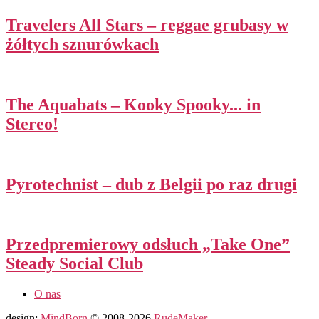
Travelers All Stars – reggae grubasy w
żółtych sznurówkach
The Aquabats – Kooky Spooky​.​.​. in
Stereo!
Pyrotechnist – dub z Belgii po raz drugi
Przedpremierowy odsłuch „Take One”
Steady Social Club
O nas
design:
MindBorn
© 2008-2026
RudeMaker