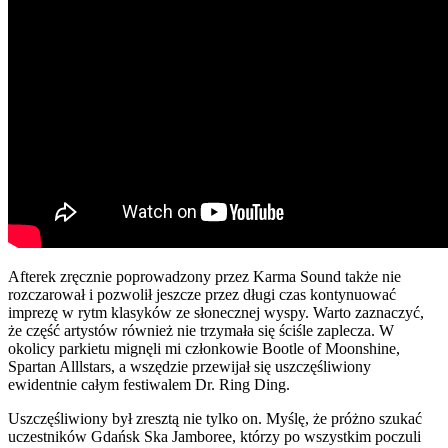
Afterek zręcznie poprowadzony przez Karma Sound także nie
rozczarował i pozwolił jeszcze przez długi czas kontynuować
imprezę w rytm klasyków ze słonecznej wyspy. Warto zaznaczyć,
że część artystów również nie trzymała się ściśle zaplecza. W
okolicy parkietu mignęli mi członkowie Bootle of Moonshine,
Spartan Alllstars, a wszędzie przewijał się uszczęśliwiony
ewidentnie całym festiwalem Dr. Ring Ding.
Uszczęśliwiony był zresztą nie tylko on. Myślę, że próżno szukać
uczestników Gdańsk Ska Jamboree, którzy po wszystkim poczuli