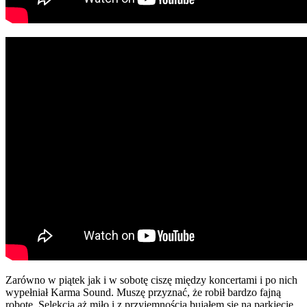
Zarówno w piątek jak i w sobotę ciszę między koncertami i po nich
wypełniał Karma Sound. Muszę przyznać, że robił bardzo fajną
robotę. Selekcja aż miło i z przyjemnością bujałem się na parkiecie,