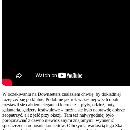
W oczekiwaniu na Downsetters znalazłem chwilę, by dokładniej
rozejrzeć się po klubie. Podobnie jak rok wcześniej w sali obok
rozstawił się całkiem elegancki kiermasz – płyty, odzież, buty,
galanteria, gadżety festiwalowe – można się było naprawdę dobrze
zaopatrzyć, a i z jeść przy okazji. Tam też najwygodniej było
porozmawiać z dawno niewidzianymi znajomymi, wymienić
spostrzeżenia odnośnie koncertów. Olbrzymią wartością tego Ska