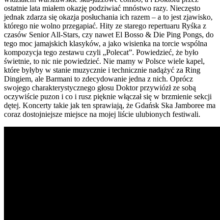
ostatnie lata miałem okazję podziwiać mnóstwo razy. Nieczęsto
jednak zdarza się okazja posłuchania ich razem – a to jest zjawisko,
którego nie wolno przegapiać. Hity ze starego repertuaru Ryśka z
czasów Senior All-Stars, czy nawet El Bosso & Die Ping Pongs, do
tego moc jamajskich klasyków, a jako wisienka na torcie wspólna
kompozycja tego zestawu czyli „Polecat”. Powiedzieć, że było
świetnie, to nic nie powiedzieć. Nie mamy w Polsce wiele kapel,
które byłyby w stanie muzycznie i technicznie nadążyć za Ring
Dingiem, ale Barmani to zdecydowanie jedna z nich. Oprócz
swojego charakterystycznego głosu Doktor przywiózł ze sobą
oczywiście puzon i co i rusz pięknie włączał się w brzmienie sekcji
dętej. Koncerty takie jak ten sprawiają, że Gdańsk Ska Jamboree ma
coraz dostojniejsze miejsce na mojej liście ulubionych festiwali.