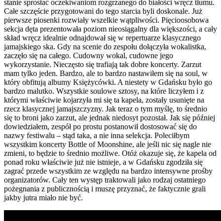
stanie sprostać oczekiwaniom rozgrzanego do białości wręcz tłumu.
Całe szczęście przygotowani do tego starcia byli doskonale. Już
pierwsze piosenki rozwiały wszelkie wątpliwości. Pięcioosobowa
sekcja dęta prezentowała poziom nieosiągalny dla większości, a cały
skład wręcz idealnie odnajdował się w repertuarze klasycznego
jamajskiego ska. Gdy na scenie do zespołu dołączyła wokalistka,
zaczęło się na całego. Cudowny wokal, cudowne jego
wykorzystanie. Nieczęsto się trafiają tak dobre koncerty. Zarzut
mam tylko jeden. Bardzo, ale to bardzo nastawiłem się na soul, w
który obfitują albumy Księżycówki. A niestety w Gdańsku było go
bardzo malutko. Wszystkie soulowe sztosy, na które liczyłem i z
którymi właściwie kojarzyła mi się ta kapela, zostały usunięte na
rzecz klasycznej jamajszczyzny. Jak teraz o tym myślę, to średnio
się to broni jako zarzut, ale jednak niedosyt pozostał. Jak się później
dowiedziałem, zespół po prostu postanowił dostosować się do
nazwy festiwalu – stąd taka, a nie inna selekcja. Poleciłbym
wszystkim koncerty Bottle of Moonshine, ale jeśli nic się nagle nie
zmieni, to będzie to średnio możliwe. Otóż okazuje się, że kapela od
ponad roku właściwie już nie istnieje, a w Gdańsku zgodziła się
zagrać przede wszystkim ze względu na bardzo intensywne prośby
organizatorów. Cały ten występ traktowali jako rodzaj ostatniego
pożegnania z publicznością i muszę przyznać, że faktycznie grali
jakby jutra miało nie być.