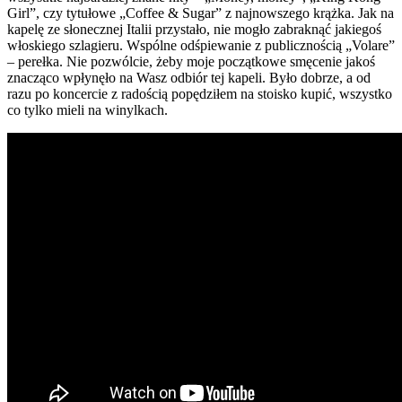
Girl”, czy tytułowe „Coffee & Sugar” z najnowszego krążka. Jak na
kapelę ze słonecznej Italii przystało, nie mogło zabraknąć jakiegoś
włoskiego szlagieru. Wspólne odśpiewanie z publicznością „Volare”
– perełka. Nie pozwólcie, żeby moje początkowe smęcenie jakoś
znacząco wpłynęło na Wasz odbiór tej kapeli. Było dobrze, a od
razu po koncercie z radością popędziłem na stoisko kupić, wszystko
co tylko mieli na winylkach.