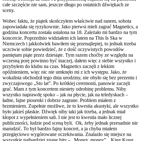
całe szczęście nie sam, jeszcze długo po ostatnich dźwiękach ze
sceny.
Wobec faktu, że piątek skończyłem właściwie nad ranem, sobota
zapowiadała się ryzykownie. Jako pierwsi mieli zagrać Magnetics, a
godzina koncertu została ustalona na 18. Zależało mi bardzo na tym
koncercie. Poprzednio widziałem ich latem na This Is Ska w
Niemczech i jakkolwiek bawiłem się przenajlepiej, to jednak trzeba
uczciwie sobie powiedzieć, że z dość oczywistych powodów
pamiętam piąte przez dziesiąte. Tym razem choćby ze względu na
wczesną porę powinno być inaczej, dałem więc z siebie wszystko i
przybyłem do klubu na czas. Magnetics zaczęli z lekkim
opóźnieniem, więc nic nie umknęło mi z ich występu. Jako, że
wokalista obchodził tego dnia urodziny, nie obyło się bez prezentu i
zwyczajowego „Sto lat”. Po krótkiej ceremonii, panowie zaczęli
grać. Mam z tym koncertem niestety odrobinę problemu. Niby
wszystko naprawdę spoko – jak na płycie, jak na teledyskach –
ładne, fajne piosenki i dobrze zagrane. Problem miałem z
brzmieniem. Zupełnie możliwe, że to kwestia akustyki, ale wszystko
było jakieś płaskie. Dźwięk niby taki jak trzeba, a jednak miał
kłopot z wypełnieniem sali. I nie jest to kwestia mało licznej
publiczności, ludzie pod sceną byli. Ok, żeby jednak przesadnie nie
marudzić. To był bardzo fajny koncert, a ja chyba miałem
przegięciowo wygórowane oczekiwania. Znalazło się miejsce na
wszystkie najbardziej znane hity – „Money, money”, „King Kong