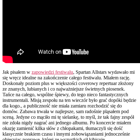
Jak pisałem w
zapowiedzi festiwalu
, Spartan Allstars wydawało mi
się wręcz idealne na zakończenie całego festiwalu. Miałem rację.
Doskonały poziom plus w większości coverowy repertuar złożony
ze znanych, lubianych i co najważniejsze świetnych piosenek.
Tańce na całego, wspólne śpiewy, do tego nieco fantastycznych
instrumentali. Misją zespołu na ten wieczór było grać dopóki będzie
dla kogo., a publiczność nie miała zamiaru rozchodzić się do
domów. Zabawa trwała w najlepsze, sam radośnie pląsałem pod
sceną. Jedyne co mąciło mi tę sielankę, to myśl, że tak fajny zespół
nie zdoła nigdy nagrać ani jednego albumu. Po koncercie miałem
okazję zamienić kilka słów z chłopakami, tłumaczyli się dość
klasycznie brakiem czasu i innymi zobowiązaniami jednocześnie
obiecując poprawę, której ze wszystkich sił kibicuję.