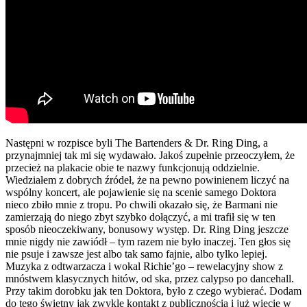
Następni w rozpisce byli The Bartenders & Dr. Ring Ding, a
przynajmniej tak mi się wydawało. Jakoś zupełnie przeoczyłem, że
przecież na plakacie obie te nazwy funkcjonują oddzielnie.
Wiedziałem z dobrych źródeł, że na pewno powinienem liczyć na
wspólny koncert, ale pojawienie się na scenie samego Doktora
nieco zbiło mnie z tropu. Po chwili okazało się, że Barmani nie
zamierzają do niego zbyt szybko dołączyć, a mi trafił się w ten
sposób nieoczekiwany, bonusowy występ. Dr. Ring Ding jeszcze
mnie nigdy nie zawiódł – tym razem nie było inaczej. Ten głos się
nie psuje i zawsze jest albo tak samo fajnie, albo tylko lepiej.
Muzyka z odtwarzacza i wokal Richie’go – rewelacyjny show z
mnóstwem klasycznych hitów, od ska, przez calypso po dancehall.
Przy takim dorobku jak ten Doktora, było z czego wybierać. Dodam
do tego świetny jak zwykle kontakt z publicznością i już wiecie w