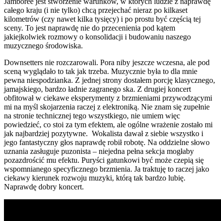
Jamboree jest stworzenie warunków, w których ludzie z naprawdę
całego kraju (i nie tylko) chcą przejechać nieraz po kilkaset
kilometrów (czy nawet kilka tysięcy) i po prostu być częścią tej
sceny. To jest naprawdę nie do przecenienia pod kątem
jakiejkolwiek rozmowy o konsolidacji i budowaniu naszego
muzycznego środowiska.
Downsetters nie rozczarowali. Pora niby jeszcze wczesna, ale pod
sceną wyglądało to tak jak trzeba. Muzycznie była to dla mnie
pewna niespodzianka. Z jednej strony dostałem porcję klasycznego,
jamajskiego, bardzo ładnie zagranego ska. Z drugiej koncert
obfitował w ciekawe eksperymenty z brzmieniami przywodzącymi
mi na myśl skojarzenia raczej z elektroniką. Nie znam się zupełnie
na stronie technicznej tego wszystkiego, nie umiem więc
powiedzieć, co stoi za tym efektem, ale ogólne wrażenie zostało mi
jak najbardziej pozytywne. Wokalista dawał z siebie wszystko i
jego fantastyczny głos naprawdę robił robotę. Na oddzielne słowo
uznania zasługuje puzonista – niejedna pełna sekcja mogłaby
pozazdrościć mu efektu. Puryści gatunkowi być może czepią się
wspomnianego specyficznego brzmienia. Ja traktuję to raczej jako
ciekawy kierunek rozwoju muzyki, którą tak bardzo lubię.
Naprawdę dobry koncert.