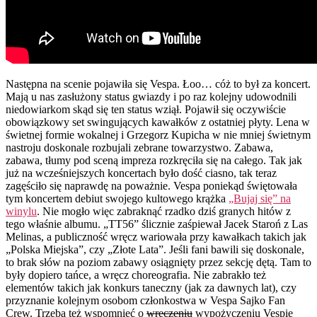
Następna na scenie pojawiła się Vespa. Łoo… cóż to był za koncert.
Mają u nas zasłużony status gwiazdy i po raz kolejny udowodnili
niedowiarkom skąd się ten status wziął. Pojawił się oczywiście
obowiązkowy set swingujących kawałków z ostatniej płyty. Lena w
świetnej formie wokalnej i Grzegorz Kupicha w nie mniej świetnym
nastroju doskonale rozbujali zebrane towarzystwo. Zabawa,
zabawa, tłumy pod sceną impreza rozkręciła się na całego. Tak jak
już na wcześniejszych koncertach było dość ciasno, tak teraz
zagęściło się naprawdę na poważnie. Vespa poniekąd świętowała
tym koncertem debiut swojego kultowego krążka
„Bujaj się” na
winylu
. Nie mogło więc zabraknąć rzadko dziś granych hitów z
tego właśnie albumu. „TT56” ślicznie zaśpiewał Jacek Staroń z Las
Melinas, a publiczność wręcz wariowała przy kawałkach takich jak
„Polska Miejska”, czy „Złote Lata”. Jeśli fani bawili się doskonale,
to brak słów na poziom zabawy osiągnięty przez sekcję dętą. Tam to
były dopiero tańce, a wręcz choreografia. Nie zabrakło też
elementów takich jak konkurs taneczny (jak za dawnych lat), czy
przyznanie kolejnym osobom członkostwa w Vespa Sajko Fan
Crew. Trzeba też wspomnieć o
wręczeniu
wypożyczeniu Vespie