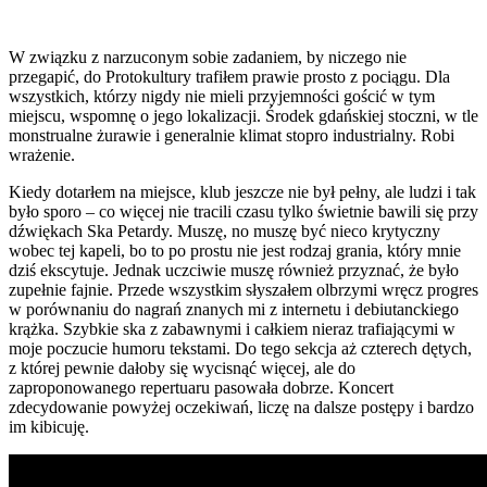
W związku z narzuconym sobie zadaniem, by niczego nie
przegapić, do Protokultury trafiłem prawie prosto z pociągu. Dla
wszystkich, którzy nigdy nie mieli przyjemności gościć w tym
miejscu, wspomnę o jego lokalizacji. Środek gdańskiej stoczni, w tle
monstrualne żurawie i generalnie klimat stopro industrialny. Robi
wrażenie.
Kiedy dotarłem na miejsce, klub jeszcze nie był pełny, ale ludzi i tak
było sporo – co więcej nie tracili czasu tylko świetnie bawili się przy
dźwiękach Ska Petardy. Muszę, no muszę być nieco krytyczny
wobec tej kapeli, bo to po prostu nie jest rodzaj grania, który mnie
dziś ekscytuje. Jednak uczciwie muszę również przyznać, że było
zupełnie fajnie. Przede wszystkim słyszałem olbrzymi wręcz progres
w porównaniu do nagrań znanych mi z internetu i debiutanckiego
krążka. Szybkie ska z zabawnymi i całkiem nieraz trafiającymi w
moje poczucie humoru tekstami. Do tego sekcja aż czterech dętych,
z której pewnie dałoby się wycisnąć więcej, ale do
zaproponowanego repertuaru pasowała dobrze. Koncert
zdecydowanie powyżej oczekiwań, liczę na dalsze postępy i bardzo
im kibicuję.