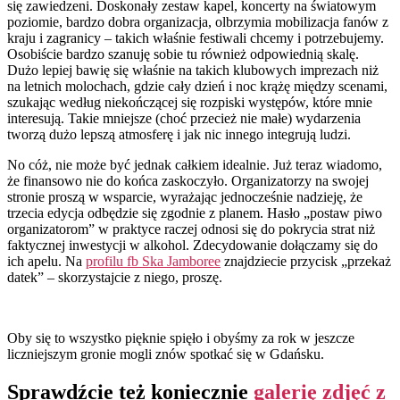
się zawiedzeni. Doskonały zestaw kapel, koncerty na światowym
poziomie, bardzo dobra organizacja, olbrzymia mobilizacja fanów z
kraju i zagranicy – takich właśnie festiwali chcemy i potrzebujemy.
Osobiście bardzo szanuję sobie tu również odpowiednią skalę.
Dużo lepiej bawię się właśnie na takich klubowych imprezach niż
na letnich molochach, gdzie cały dzień i noc krążę między scenami,
szukając według niekończącej się rozpiski występów, które mnie
interesują. Takie mniejsze (choć przecież nie małe) wydarzenia
tworzą dużo lepszą atmosferę i jak nic innego integrują ludzi.
No cóż, nie może być jednak całkiem idealnie. Już teraz wiadomo,
że finansowo nie do końca zaskoczyło. Organizatorzy na swojej
stronie proszą w wsparcie, wyrażając jednocześnie nadzieję, że
trzecia edycja odbędzie się zgodnie z planem. Hasło „postaw piwo
organizatorom” w praktyce raczej odnosi się do pokrycia strat niż
faktycznej inwestycji w alkohol. Zdecydowanie dołączamy się do
ich apelu. Na
profilu fb Ska Jamboree
znajdziecie przycisk „przekaż
datek” – skorzystajcie z niego, proszę.
Oby się to wszystko pięknie spięło i obyśmy za rok w jeszcze
liczniejszym gronie mogli znów spotkać się w Gdańsku.
Sprawdźcie też koniecznie
galerię zdjęć z