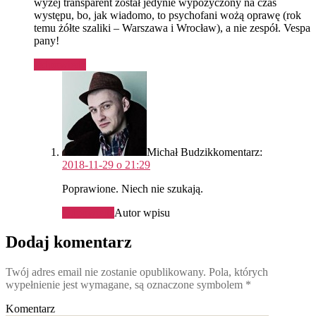
wyżej transparent został jedynie wypożyczony na czas
występu, bo, jak wiadomo, to psychofani wożą oprawę (rok
temu żółte szaliki – Warszawa i Wrocław), a nie zespół. Vespa
pany!
Odpowiedz
Michał Budzik
komentarz:
2018-11-29 o 21:29
Poprawione. Niech nie szukają.
Odpowiedz
Autor wpisu
Dodaj komentarz
Twój adres email nie zostanie opublikowany.
Pola, których
wypełnienie jest wymagane, są oznaczone symbolem
*
Komentarz