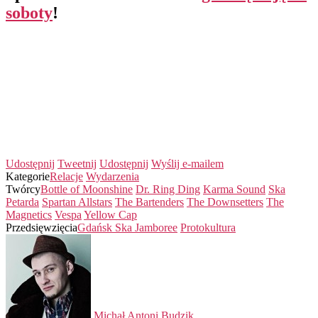
soboty
!
Udostępnij
Tweetnij
Udostępnij
Wyślij e-mailem
Kategorie
Relacje
Wydarzenia
Twórcy
Bottle of Moonshine
Dr. Ring Ding
Karma Sound
Ska
Petarda
Spartan Allstars
The Bartenders
The Downsetters
The
Magnetics
Vespa
Yellow Cap
Przedsięwzięcia
Gdańsk Ska Jamboree
Protokultura
Michał Antoni Budzik