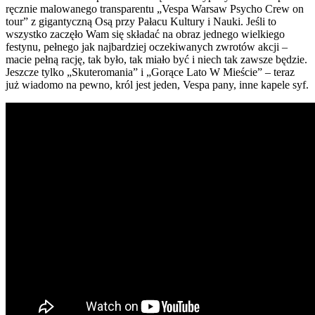
ręcznie malowanego transparentu „Vespa Warsaw Psycho Crew on
tour” z gigantyczną Osą przy Pałacu Kultury i Nauki. Jeśli to
wszystko zaczęło Wam się składać na obraz jednego wielkiego
festynu, pełnego jak najbardziej oczekiwanych zwrotów akcji –
macie pełną rację, tak było, tak miało być i niech tak zawsze będzie.
Jeszcze tylko „Skuteromania” i „Gorące Lato W Mieście” – teraz
już wiadomo na pewno, król jest jeden, Vespa pany, inne kapele syf.