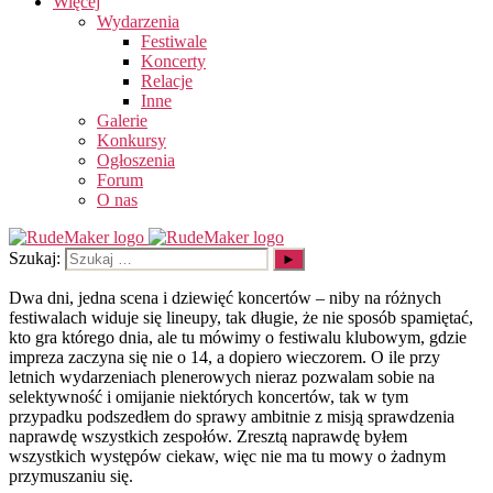
Więcej
Wydarzenia
Festiwale
Koncerty
Relacje
Inne
Galerie
Konkursy
Ogłoszenia
Forum
O nas
Szukaj:
Dwa dni, jedna scena i dziewięć koncertów – niby na różnych
festiwalach widuje się lineupy, tak długie, że nie sposób spamiętać,
kto gra którego dnia, ale tu mówimy o festiwalu klubowym, gdzie
impreza zaczyna się nie o 14, a dopiero wieczorem. O ile przy
letnich wydarzeniach plenerowych nieraz pozwalam sobie na
selektywność i omijanie niektórych koncertów, tak w tym
przypadku podszedłem do sprawy ambitnie z misją sprawdzenia
naprawdę wszystkich zespołów. Zresztą naprawdę byłem
wszystkich występów ciekaw, więc nie ma tu mowy o żadnym
przymuszaniu się.