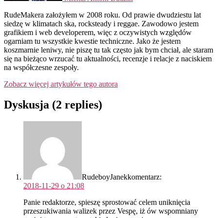
RudeMakera założyłem w 2008 roku. Od prawie dwudziestu lat
siedzę w klimatach ska, rocksteady i reggae. Zawodowo jestem
grafikiem i web developerem, więc z oczywistych względów
ogarniam tu wszystkie kwestie techniczne. Jako że jestem
koszmarnie leniwy, nie piszę tu tak często jak bym chciał, ale staram
się na bieżąco wrzucać tu aktualności, recenzje i relacje z naciskiem
na współczesne zespoły.
Zobacz więcej artykułów tego autora
Dyskusja (2 replies)
RudeboyJanek
komentarz:
2018-11-29 o 21:08
Panie redaktorze, spieszę sprostować celem uniknięcia
przeszukiwania walizek przez Vespę, iż ów wspomniany