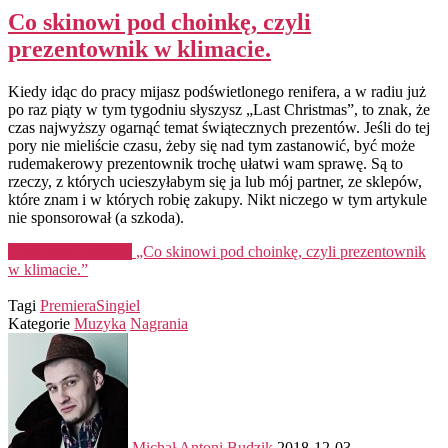
Co skinowi pod choinkę, czyli
prezentownik w klimacie.
Kiedy idąc do pracy mijasz podświetlonego renifera, a w radiu już
po raz piąty w tym tygodniu słyszysz „Last Christmas”, to znak, że
czas najwyższy ogarnąć temat świątecznych prezentów. Jeśli do tej
pory nie mieliście czasu, żeby się nad tym zastanowić, być może
rudemakerowy prezentownik trochę ułatwi wam sprawę. Są to
rzeczy, z których ucieszyłabym się ja lub mój partner, ze sklepów,
które znam i w których robię zakupy. Nikt niczego w tym artykule
nie sponsorował (a szkoda).
Kontynuuj czytanie
„Co skinowi pod choinkę, czyli prezentownik
w klimacie.”
Tagi
Premiera
Singiel
Kategorie
Muzyka
Nagrania
Michał Antoni Budzik
2018-12-03