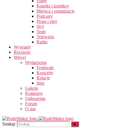
Filmy
Książki i komiksy
Miejsca i organizacje
Podcasty
Prasa i ziny
Styl
Teatr
Telewizja
Radio
Wywiady
Recenzje
Więcej
Wydarzenia
Festiwale
Koncerty
Relacje
Inne
Galerie
Konkursy
Ogłoszenia
Forum
O nas
Szukaj: