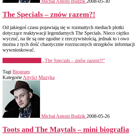
Michał Antoni Budzik
2008-05-30
The Specials – znów razem?!
Od jakiegoś czasu pojawiają się w rozmaitych mediach plotki
dotyczące reaktywacji legendarnych The Specials. Nieco ciężko
wyczuć, na ile są one zgodne z rzeczywistością, jednak to i owo
można z tych dość chaotycznie rozrzuconych strzępków informacji
wywnioskować.
Kontynuuj czytanie
„The Specials – znów razem?!”
Tagi
Biogram
Kategorie
Artyści
Muzyka
Michał Antoni Budzik
2008-05-26
Toots and The Maytals – mini biografia