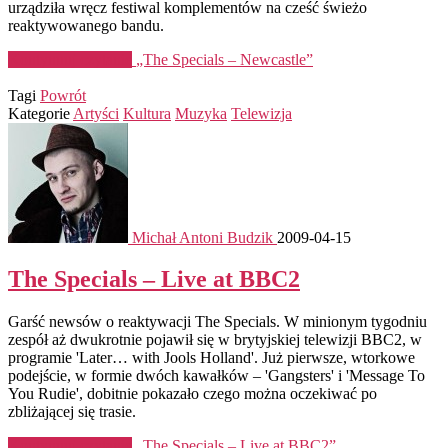
urządziła wręcz festiwal komplementów na cześć świeżo
reaktywowanego bandu.
Kontynuuj czytanie
„The Specials – Newcastle”
Tagi
Powrót
Kategorie
Artyści
Kultura
Muzyka
Telewizja
Michał Antoni Budzik
2009-04-15
The Specials – Live at BBC2
Garść newsów o reaktywacji The Specials. W minionym tygodniu
zespół aż dwukrotnie pojawił się w brytyjskiej telewizji BBC2, w
programie 'Later… with Jools Holland'. Już pierwsze, wtorkowe
podejście, w formie dwóch kawałków – 'Gangsters' i 'Message To
You Rudie', dobitnie pokazało czego można oczekiwać po
zbliżającej się trasie.
Kontynuuj czytanie
„The Specials – Live at BBC2”