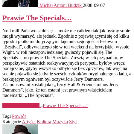
Michał Antoni Budzik
2008-09-07
Prawie The Specials…
No i mili Państwo stało się… może nie całkiem tak jak byśmy sobie
mogli wymarzyć, ale jednak. Zgodnie z pojawiającymi się od kilku
tygodni plotkami dotyczącymi tajemniczego gościa festiwalu
„Bestival”, odbywającego się w ten weekend na brytyjskiej wyspie
Wight, w roli niezapowiedzianej gwiazdy pojawili się The
Specials… no prawie The Specials. Zresztą w ich przypadku, w
perspektywie ostatnich reaktywacyjnych perypetii, byłoby wręcz
podejrzane, gdyby wszystko odbyło się bez zgrzytów, tak więc na
scenie pojawiło się jedynie sześciu członków oryginalnego składu, a
brakującym ogniwem był oczywiście Jerry Dammers.
Zaanonsowani zostali jako „Terry Hall & Friends minus Jerry
Dammers”, jako, że ten ostatni jest prawnym właścicielem
trademarku „The Specials”.
Kontynuuj czytanie
„Prawie The Specials…”
Tagi
Powrót
Kategorie
Artyści
Kultura
Muzyka
Styl