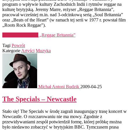
program o wpływie kultury Zachodnich Indii i rytmów reggae na
kulturę brytyjską. Jeremy Marre, reżyser „Reggae Britannia”,
pracował wcześniej m.in. nad 3-odcinkową serią „Soul Britannia”
oraz „Beats of the Heart” (w ramach tej serii w 1977 r. powstał film
„Roots Rock Reggae”).
Kontynuuj czytanie
„Reggae Britannia”
Tagi
Powrót
Kategorie
Artyści
Muzyka
Michał Antoni Budzik
2009-04-25
The Specials – Newcastle
Stało się! The Specials w środę zagrali inaugurujący trasę koncert w
Newcastle. O rozczarowaniu nie ma mowy. Zgodnie z
przewidywaniami zespół potwierdził formę, której próbkę można
było niedawno zobaczyć w brytyjskim BBC. Tymczasem prasa