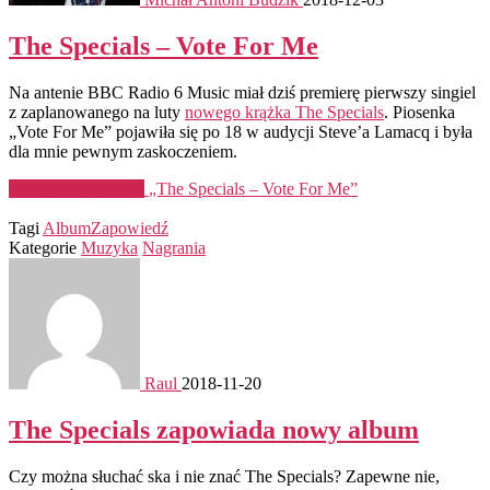
The Specials – Vote For Me
Na antenie BBC Radio 6 Music miał dziś premierę pierwszy singiel
z zaplanowanego na luty
nowego krążka The Specials
. Piosenka
„Vote For Me” pojawiła się po 18 w audycji Steve’a Lamacq i była
dla mnie pewnym zaskoczeniem.
Kontynuuj czytanie
„The Specials – Vote For Me”
Tagi
Album
Zapowiedź
Kategorie
Muzyka
Nagrania
Raul
2018-11-20
The Specials zapowiada nowy album
Czy można słuchać ska i nie znać The Specials? Zapewne nie,