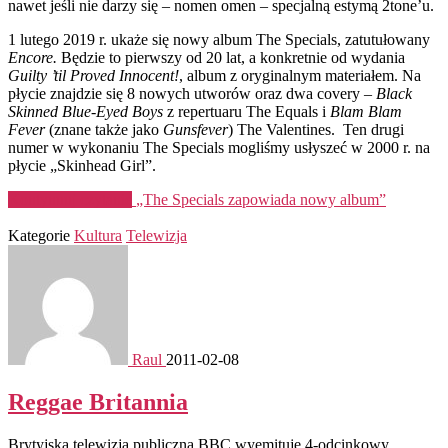
nawet jeśli nie darzy się – nomen omen – specjalną estymą 2tone’u.
1 lutego 2019 r. ukaże się nowy album The Specials, zatutułowany
Encore.
Będzie to pierwszy od 20 lat, a konkretnie od wydania
Guilty ’til Proved Innocent!
, album z oryginalnym materiałem. Na
płycie znajdzie się 8 nowych utworów oraz dwa covery –
Black
Skinned Blue-Eyed Boys
z repertuaru The Equals i
Blam Blam
Fever
(znane także jako
Gunsfever
) The Valentines. Ten drugi
numer w wykonaniu The Specials mogliśmy usłyszeć w 2000 r. na
płycie „Skinhead Girl”.
Kontynuuj czytanie
„The Specials zapowiada nowy album”
Kategorie
Kultura
Telewizja
Raul
2011-02-08
Reggae Britannia
Brytyjska telewizja publiczna BBC wyemituje 4-odcinkowy