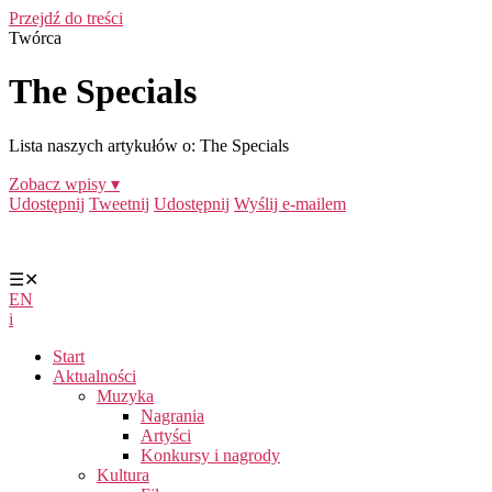
Przejdź do treści
Twórca
The Specials
Lista naszych artykułów o: The Specials
Zobacz wpisy ▾
Udostępnij
Tweetnij
Udostępnij
Wyślij e-mailem
☰
✕
EN
i
Start
Aktualności
Muzyka
Nagrania
Artyści
Konkursy i nagrody
Kultura