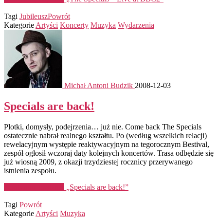
Tagi
Jubileusz
Powrót
Kategorie
Artyści
Koncerty
Muzyka
Wydarzenia
Michał Antoni Budzik
2008-12-03
Specials are back!
Plotki, domysły, podejrzenia… już nie. Come back The Specials
ostatecznie nabrał realnego kształtu. Po (według wszelkich relacji)
rewelacyjnym występie reaktywacyjnym na tegorocznym Bestival,
zespół ogłosił wczoraj daty kolejnych koncertów. Trasa odbędzie się
już wiosną 2009, z okazji trzydziestej rocznicy przerywanego
istnienia zespołu.
Kontynuuj czytanie
„Specials are back!”
Tagi
Powrót
Kategorie
Artyści
Muzyka